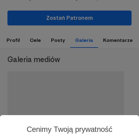
Zostań Patronem
Profil
Cele
Posty
Galeria
Komentarze
Galeria mediów
Cenimy Twoją prywatność