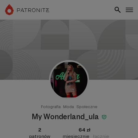
Fotografia
Moda
Społeczne
My Wonderland_ula
2
64 zł
patronów
miesięcznie
łącznie