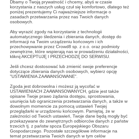
Dbamy o Twoją prywatność i chcemy, abyś w czasie
korzystania z naszych usług czuł się komfortowo, dlatego też
poniżej prezentujemy Ci najważniejsze informacje o
zasadach przetwarzania przez nas Twoich danych
osobowych.
Aby wyrazić zgody na korzystanie z technologii
automatycznego śledzenia i zbierania danych, dostęp do
informacji na Twoim urządzeniu końcowym i ich
przechowywanie przez Crowd8 sp. z o.o. oraz podmioty
zewnętrzne, które wspierają nas w prowadzeniu działalności,
kliknij AKCEPTUJĘ I PRZECHODZĘ DO SERWISU.
Dołącz do grona Patronów!
Jeśli chcesz dostosować lub zmienić swoje preferencje
dotyczące zbierania danych osobowych, wybierz opcję
"USTAWIENIA ZAAWANSOWANE".
Wesprzyj działalność Autora
My Wonderland_ula
już
teraz!
Zgoda jest dobrowolna i możesz ją wycofać w
USTAWIENIACH ZAAWANSOWANYCH, gdzie jest także
opisane Twoje prawo żądania dostępu, sprostowania,
usunięcia lub ograniczenia przetwarzania danych, a także w
Zostań Patronem
dowolnym momencie za pomocą ustawień Twojej
przeglądarki w urządzeniu końcowym. Pamiętaj, że w
zależności od Twoich ustawień, Twoje dane będą mogły być
przekazywane do zewnętrznych odbiorców danych z państw
trzecich tj. z państw spoza Europejskiego Obszaru
Gospodarczego. Pozostałe szczegółowe informacje na
temat przetwarzania Twoich danych w tym celów
Promowani autorzy