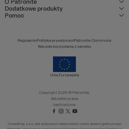
O Patronite
Dodatkowe produkty
Pomoc
Regulamin
Polityka prywatności
Patronite Commons
Warunki korzystania z serwisu
Unia Europejska
Copyright 2026 © Patronite.
Wszelkie prawa
zastrzeżone.
Crowd8 sp. z o.o. jest wyłącznym właścicielem znaku słowno-graficznego
Patronite chronionego przez Urząd Patentowy Rzeczpospolitej Polskiej nr