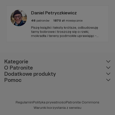
Kaczkowska czyli Przyczajona w eterze -
niezależna dziennikarka muzyczna i
fotografik.
Daniel Petryczkiewicz
46
patronów
1870
zł
miesięcznie
Piszę książki i teksty krótsze, odbudowuję
tamy bobrowe i troszczę się o rzeki,
mokradła i tereny podmokłe uprawiając -
kiedy trzeba - partyzantkę retencyjną. Czuję
się ambasadorem rzeki Małej i jej Rozlewisk.
Kategorie
O Patronite
Dodatkowe produkty
Pomoc
Regulamin
Polityka prywatności
Patronite Commons
Warunki korzystania z serwisu