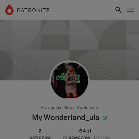
Fotografia
Moda
Społeczne
My Wonderland_ula
2
64 zł
patronów
miesięcznie
łącznie