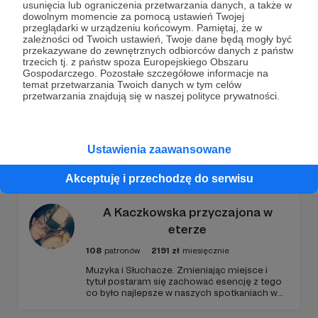
usunięcia lub ograniczenia przetwarzania danych, a także w
Wesprzyj działalność Autora
My Wonderland_ula
już
dowolnym momencie za pomocą ustawień Twojej
przeglądarki w urządzeniu końcowym. Pamiętaj, że w
teraz!
zależności od Twoich ustawień, Twoje dane będą mogły być
przekazywane do zewnętrznych odbiorców danych z państw
trzecich tj. z państw spoza Europejskiego Obszaru
Zostań Patronem
Gospodarczego. Pozostałe szczegółowe informacje na
temat przetwarzania Twoich danych w tym celów
przetwarzania znajdują się w naszej polityce prywatności.
Promowani autorzy
Ustawienia zaawansowane
Akceptuję i przechodzę do serwisu
A Kaczkowska przyczajona w
eterze
108
patronów
2191
zł
miesięcznie
Muzyka i Słuchacze. Zmieniając miejsce i
tytuł postaram się zachować esencję z tego
co było najlepsze w naszych spotkaniach w
audycji Ciemna Strona Mocy w Trójce. Dom
jest tam gdzie muzyka brzmi... • Alex