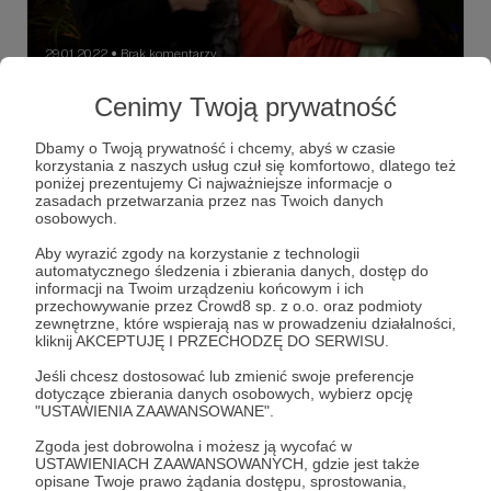
29.01.2022
Brak komentarzy
●
Cenimy Twoją prywatność
Sesja zdjęciowa THE BIRDS
Heloo :) Zobaczcie sesje zdjęciową projektu na 2022 rok.
Dbamy o Twoją prywatność i chcemy, abyś w czasie
korzystania z naszych usług czuł się komfortowo, dlatego też
#sesjazdjęciowa
poniżej prezentujemy Ci najważniejsze informacje o
zasadach przetwarzania przez nas Twoich danych
osobowych.
Aby wyrazić zgody na korzystanie z technologii
automatycznego śledzenia i zbierania danych, dostęp do
informacji na Twoim urządzeniu końcowym i ich
przechowywanie przez Crowd8 sp. z o.o. oraz podmioty
zewnętrzne, które wspierają nas w prowadzeniu działalności,
kliknij AKCEPTUJĘ I PRZECHODZĘ DO SERWISU.
Jeśli chcesz dostosować lub zmienić swoje preferencje
dotyczące zbierania danych osobowych, wybierz opcję
"USTAWIENIA ZAAWANSOWANE".
Zgoda jest dobrowolna i możesz ją wycofać w
Dołącz do grona Patronów!
USTAWIENIACH ZAAWANSOWANYCH, gdzie jest także
opisane Twoje prawo żądania dostępu, sprostowania,