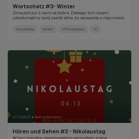
Wortschatz #3- Winter
Zima jest już z nami na dobre. Dlatego tym razem
udoskonalimy swój zasób słów, by sprawniej o niej mówić.
Krzyżówka
winter
nFUczsiesam
+5
07.12.2022
Brak komentarzy
●
Hören und Sehen #2 - Nikolaustag
W tym tygodniu świętowaliśmy wszystkim znane