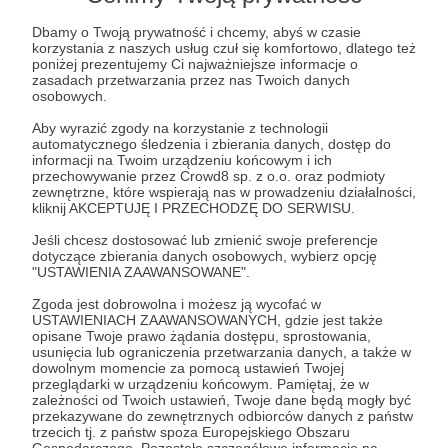
Dbamy o Twoją prywatność i chcemy, abyś w czasie
korzystania z naszych usług czuł się komfortowo, dlatego też
poniżej prezentujemy Ci najważniejsze informacje o
zasadach przetwarzania przez nas Twoich danych
osobowych.
Aby wyrazić zgody na korzystanie z technologii
09.11.2022
Brak komentarzy
automatycznego śledzenia i zbierania danych, dostęp do
●
informacji na Twoim urządzeniu końcowym i ich
przechowywanie przez Crowd8 sp. z o.o. oraz podmioty
Sprechen #1- Beim Arzt
zewnętrzne, które wspierają nas w prowadzeniu działalności,
Zaczynamy nową serię materiałów! Tym razem tematem
kliknij AKCEPTUJĘ I PRZECHODZĘ DO SERWISU.
przewodnim będzie człowiek. A w pierwszej publikacji
zajmiemy się tematem wizyty u lekarza.
Jeśli chcesz dostosować lub zmienić swoje preferencje
dotyczące zbierania danych osobowych, wybierz opcję
"USTAWIENIA ZAAWANSOWANE".
Zgoda jest dobrowolna i możesz ją wycofać w
USTAWIENIACH ZAAWANSOWANYCH, gdzie jest także
opisane Twoje prawo żądania dostępu, sprostowania,
usunięcia lub ograniczenia przetwarzania danych, a także w
dowolnym momencie za pomocą ustawień Twojej
przeglądarki w urządzeniu końcowym. Pamiętaj, że w
zależności od Twoich ustawień, Twoje dane będą mogły być
przekazywane do zewnętrznych odbiorców danych z państw
trzecich tj. z państw spoza Europejskiego Obszaru
Gospodarczego. Pozostałe szczegółowe informacje na