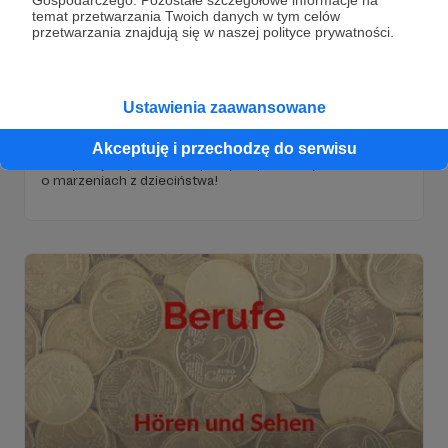
temat przetwarzania Twoich danych w tym celów
przetwarzania znajdują się w naszej polityce prywatności.
02.11.2022
Brak komentarzy
●
Ustawienia zaawansowane
Schreiben #2- Traumberufe
Akceptuję i przechodzę do serwisu
Dzisiaj polecimy dalsze rozwijanie umiejętności pisania.
Kontynuujemy też temat pracy. Zapraszamy do materiale
o marzeniach z dzieciństwa!