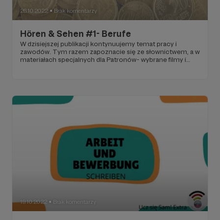
26.10.2022
Brak komentarzy
●
Hören & Sehen #1- Berufe
W dzisiejszej publikacji kontynuujemy temat pracy i
zawodów. Tym razem zapoznacie się ze słownictwem, a w
materiałach specjalnych dla Patronów- wybrane filmy i
ćwiczenia do nich.
19.10.2022
Brak komentarzy
●