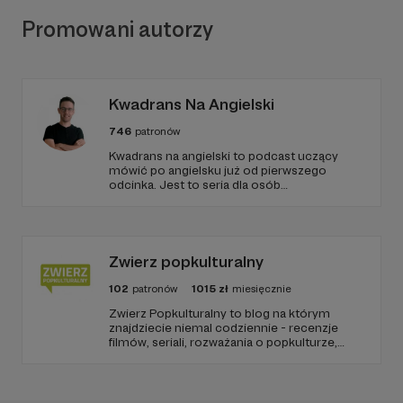
Promowani autorzy
Kwadrans Na Angielski
746
patronów
Kwadrans na angielski to podcast uczący
mówić po angielsku już od pierwszego
odcinka. Jest to seria dla osób
początkujących, którzy chcą przełamać
barierę przed mówieniem w języku obcym,
odświeżyć sobie angielski, albo... nauczyć się
go po raz pierwszy. Spodziewajcie się
nowego odcinka co czwartek.
Zwierz popkulturalny
102
patronów
1015
zł
miesięcznie
Zwierz Popkulturalny to blog na którym
znajdziecie niemal codziennie - recenzje
filmów, seriali, rozważania o popkulturze,
biografie aktorów i wiele innych kulturalnych
treści. Blog został założony w 2009 roku i od
tego czasu tworzę wokół niego społeczność
ludzi, którzy lubią kulturę.