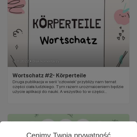
16.11.2022
Brak komentarzy
●
Wortschatz #2- Körperteile
Druga publikacja w serii 'człowiek' przybliży nam temat
części ciała ludzkiego. Tym razem urozmaiceniem będzie
użycie aplikacji do nauki. A wszystko to w części
dedykowanej dla Patronów.
Cenimy Twoją prywatność