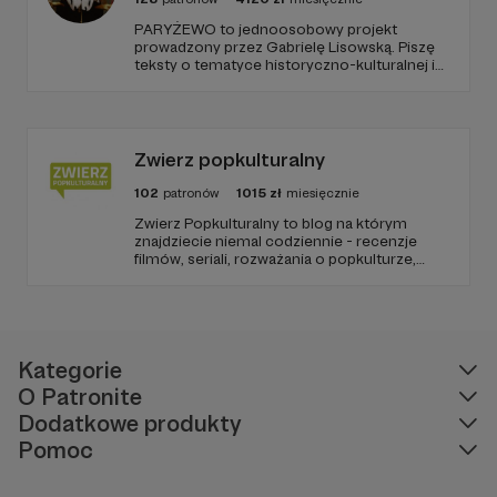
PARYŻEWO to jednoosobowy projekt
prowadzony przez Gabrielę Lisowską. Piszę
teksty o tematyce historyczno-kulturalnej i
społecznej, tworzę dwa podcasty –
PARYŻEWO i TW: LISOWSKA oraz regularnie
publikuję treści na Instagramie.
Zwierz popkulturalny
102
patronów
1015
zł
miesięcznie
Zwierz Popkulturalny to blog na którym
znajdziecie niemal codziennie - recenzje
filmów, seriali, rozważania o popkulturze,
biografie aktorów i wiele innych kulturalnych
treści. Blog został założony w 2009 roku i od
tego czasu tworzę wokół niego społeczność
ludzi, którzy lubią kulturę.
Kategorie
O Patronite
Dodatkowe produkty
Pomoc