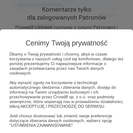
Komentarz użytkownika
Komentarze tylko
Odpowiedz
dla zalogowanych Patronów
Użytkownik
Prowadź ciekawe rozmowy z innymi Patronami i
3 dni temu
Autorem.
Dołącz do Patronów już teraz i odblokuj
dostęp!
Cenimy Twoją prywatność
Komentarz użytkownika
Zostań Patronem
Dbamy o Twoją prywatność i chcemy, abyś w czasie
Odpowiedz
korzystania z naszych usług czuł się komfortowo, dlatego też
poniżej prezentujemy Ci najważniejsze informacje o
Użytkownik
zasadach przetwarzania przez nas Twoich danych
3 dni temu
osobowych.
Aby wyrazić zgody na korzystanie z technologii
Komentarz użytkownika
automatycznego śledzenia i zbierania danych, dostęp do
informacji na Twoim urządzeniu końcowym i ich
przechowywanie przez Crowd8 sp. z o.o. oraz podmioty
Odpowiedz
zewnętrzne, które wspierają nas w prowadzeniu działalności,
kliknij AKCEPTUJĘ I PRZECHODZĘ DO SERWISU.
Jeśli chcesz dostosować lub zmienić swoje preferencje
dotyczące zbierania danych osobowych, wybierz opcję
"USTAWIENIA ZAAWANSOWANE".