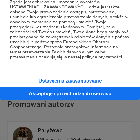
Zgoda jest dobrowolna i możesz ją wycofać w
USTAWIENIACH ZAAWANSOWANYCH, gdzie jest także
opisane Twoje prawo żądania dostępu, sprostowania,
usunięcia lub ograniczenia przetwarzania danych, a także w
dowolnym momencie za pomocą ustawień Twojej
Dołącz do grona Patronów!
przeglądarki w urządzeniu końcowym. Pamiętaj, że w
zależności od Twoich ustawień, Twoje dane będą mogły być
przekazywane do zewnętrznych odbiorców danych z państw
trzecich tj. z państw spoza Europejskiego Obszaru
Wesprzyj działalność Autora
Okruchy Kultury
już
Gospodarczego. Pozostałe szczegółowe informacje na
teraz!
temat przetwarzania Twoich danych w tym celów
przetwarzania znajdują się w naszej polityce prywatności.
Zostań Patronem
Ustawienia zaawansowane
Akceptuję i przechodzę do serwisu
Promowani autorzy
Paryżewo
128
patronów
4120
zł
miesięcznie