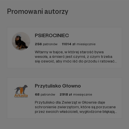
Promowani autorzy
PSIEROCINIEC
256
patronów
11014
zł
miesięcznie
Witamy w bajce, w której starość bywa
wesoła, a śmierć jest czymś, z czym trzeba
się oswoić, aby móc iść do przodu i ratować
kolejne istnienia.
Przytulisko Głowno
68
patronów
2918
zł
miesięcznie
Przytulisko dla Zwierząt w Głownie daje
schronienie zwierzętom, które są porzucane
przez swoich właścicieli, wygłodzone błąkają
się po ulicach lub są znajdowane w
okolicznych lasach. Są też takie, które
pochodzą z interwencji, gdyż warunki w jakich