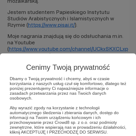
mozaikarską.
Jestem studentem Papieskiego Instytutu
Studiów Arabistycznych i Islamistycznych w
Rzymie (
https://www.pisai.it/
).
Moje nagrania znajdują się do odsłuchania m.in.
na Youtube
(
https://www.youtube.com/channel/UCkxSKXCLxp
W2uoJlxKRDT0A
), natomiast książki są do
kupienia na Allegro (
https://allegro.pl/
).
Cenimy Twoją prywatność
Ważnym projektem, związanym z nauczaniem, są
Definicje Katechetyczne, które tworzę z moim
Dbamy o Twoją prywatność i chcemy, abyś w czasie
korzystania z naszych usług czuł się komfortowo, dlatego też
Bratem - ks. profesorem Dariuszem Klejnowskim-
poniżej prezentujemy Ci najważniejsze informacje o
Różyckim i zespołem twórców
zasadach przetwarzania przez nas Twoich danych
(
https://patronite.pl/definicjekatechetyczne/
).
osobowych.
Rozwiń opis
Aby wyrazić zgody na korzystanie z technologii
Kolejną przestrzenią działalności jest Sodalicja
automatycznego śledzenia i zbierania danych, dostęp do
modlitewna Badaliya, skupiająca osoby
informacji na Twoim urządzeniu końcowym i ich
zainteresowane dialogiem chrześcijańsko-
przechowywanie przez Crowd8 sp. z o.o. oraz podmioty
zewnętrzne, które wspierają nas w prowadzeniu działalności,
muzułmańskim (
https://patronite.pl/badaliya
).
Cele
kliknij AKCEPTUJĘ I PRZECHODZĘ DO SERWISU.