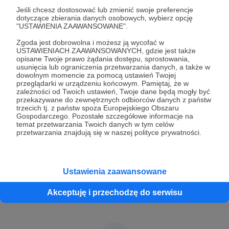
Innym istotnym projektem jest Instytut Badań
Jeśli chcesz dostosować lub zmienić swoje preferencje
nad Teologią i Duchowością Dalekiego Wschodu.
dotyczące zbierania danych osobowych, wybierz opcję
"USTAWIENIA ZAAWANSOWANE".
Zainteresowanych zapraszam do uczestnictwa
Studia
Książka
(
https://shenxue.org/
).
Zgoda jest dobrowolna i możesz ją wycofać w
266 880 zł
10 000 zł
C
USTAWIENIACH ZAAWANSOWANYCH, gdzie jest także
380 000 zł
brakuje
opisane Twoje prawo żądania dostępu, sprostowania,
usunięcia lub ograniczenia przetwarzania danych, a także w
dowolnym momencie za pomocą ustawień Twojej
29%
przeglądarki w urządzeniu końcowym. Pamiętaj, że w
Wydanie książki to
zależności od Twoich ustawień, Twoje dane będą mogły być
Specjalistyczne studia na Pontificio
fantastyczne Wydar
przekazywane do zewnętrznych odbiorców danych z państw
Istituto di Studi Arabi e d’Islamistica
angażujące Autora,
trzecich tj. z państw spoza Europejskiego Obszaru
w Rzymie, które pozwalają mi
Ilustratora, Korekto
Gospodarczego. Pozostałe szczegółowe informacje na
realizować marzenie bycia bardzo
dokonującą Składu
temat przetwarzania Twoich danych w tym celów
dobrym i kompetentnym arabistą,
cały Sztab Ludzi...
przetwarzania znajdują się w naszej polityce prywatności.
islamologiem i ekspertem w
Książka jest jak Świ
dziedzinie dialogu międzyreligijnego
zawsze powinna nos
(chrześcijańsko-islamskiego).
największych Pragni
Ustawienia zaawansowane
Akceptuję i przechodzę do serwisu