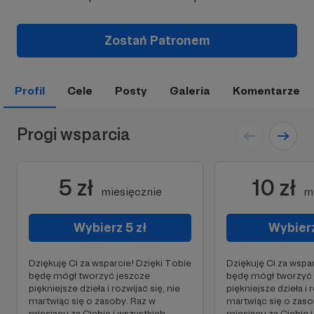
Zostań Patronem
Profil
Cele
Posty
Galeria
Komentarze
Progi wsparcia
5 zł
10 zł
miesięcznie
m
Wybierz 5 zł
Wybierz
Dziękuję Ci za wsparcie! Dzięki Tobie
Dziękuję Ci za wspa
będę mógł tworzyć jeszcze
będę mógł tworzyć 
piękniejsze dzieła i rozwijać się, nie
piękniejsze dzieła i 
martwiąc się o zasoby. Raz w
martwiąc się o zaso
miesiącu za Ciebie i wszystkich
miesiącu za Ciebie 