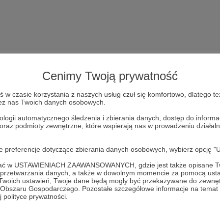
Cenimy Twoją prywatność
w czasie korzystania z naszych usług czuł się komfortowo, dlatego te
zez nas Twoich danych osobowych.
Dołącz do grona Patronów!
ologii automatycznego śledzenia i zbierania danych, dostęp do inform
 oraz podmioty zewnętrzne, które wspierają nas w prowadzeniu dział
esprzyj działalność Autora
Kasia - PINK MINK Studio
już tera
oje preferencje dotyczące zbierania danych osobowych, wybierz op
Zostań Patronem
ofać w USTAWIENIACH ZAAWANSOWANYCH, gdzie jest także opisane Tw
a przetwarzania danych, a także w dowolnym momencie za pomocą usta
 Twoich ustawień, Twoje dane będą mogły być przekazywane do zewnę
go Obszaru Gospodarczego. Pozostałe szczegółowe informacje na temat
 polityce prywatności.