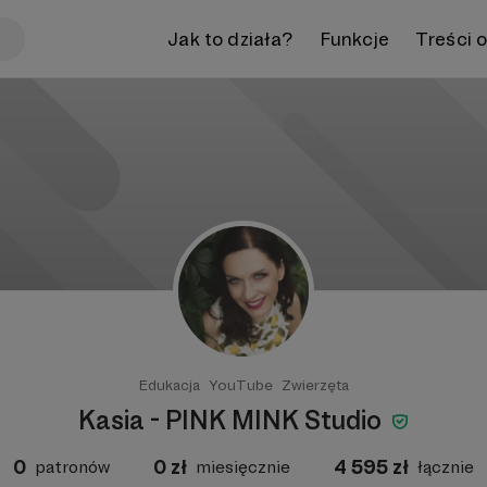
Jak to działa?
Funkcje
Treści 
Edukacja
YouTube
Zwierzęta
Kasia - PINK MINK Studio
0
0
zł
4 595
zł
patronów
miesięcznie
łącznie