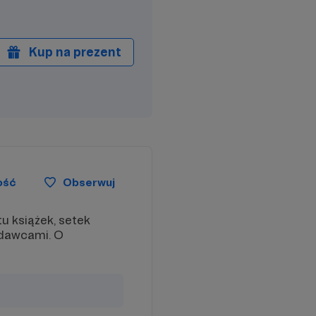
Kup na prezent
ość
Obserwuj
tu książek, setek
ydawcami. O