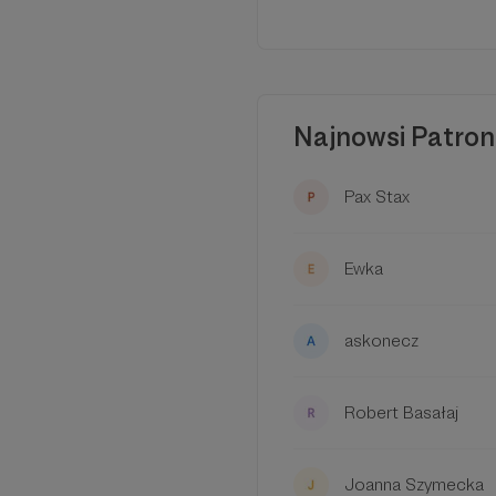
Z Waszą pomocą chcia
które dopiero Wy pom
Najnowsi Patron
Pax Stax
Ewka
askonecz
Robert Basałaj
Joanna Szymecka