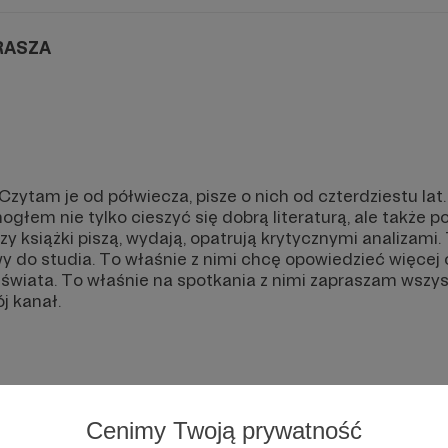
RASZA
 Czytam je od półwiecza, pisze o nich od czterdziestu lat
głem nie tylko cieszyć się dobrą literaturą, ale także 
zy książki piszą, wydają, opatrują krytycznymi analizami.
do studia. To właśnie z nimi chcę opowiedzieć więcej o 
 świata. To właśnie na spotkania z nimi zapraszam wszyst
j kanał.
Cenimy Twoją prywatność