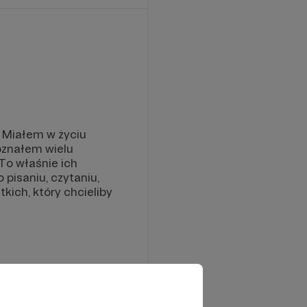
. Miałem w życiu
poznałem wielu
 To właśnie ich
pisaniu, czytaniu,
kich, który chcieliby