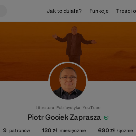
Jak to działa?
Funkcje
Treści 
Literatura
Publicystyka
YouTube
Piotr Gociek Zaprasza
9
130
zł
690
zł
patronów
miesięcznie
łącznie