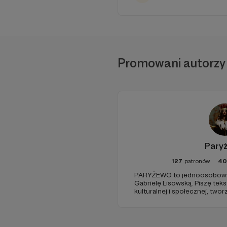
Promowani autorzy
Pary
127
patronów
40
PARYŻEWO to jednoosobowy 
Gabrielę Lisowską. Piszę tek
kulturalnej i społecznej, two
PARYŻEWO i TW: LISOWSKA or
treści na Instagramie.