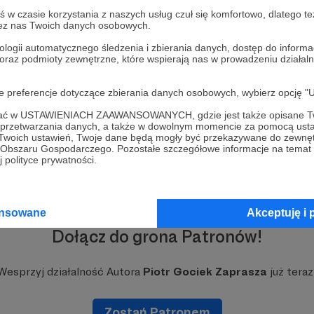
a” to autorski kanał na YouTube. To także tytuł zamie
bym, aby zrodziło się wokół niego coś więcej. Spotkania 
w czasie korzystania z naszych usług czuł się komfortowo, dlatego te
zez nas Twoich danych osobowych.
e książki, które zaczniemy wydawać - gdy tylko zapewnim
finansowanie. A dlaczego nie filmy dokumentalne? Patr
ologii automatycznego śledzenia i zbierania danych, dostęp do inform
myślę zresztą o nich jako o patronach, lecz jako przyjacio
 oraz podmioty zewnętrzne, które wspierają nas w prowadzeniu dział
oje preferencje dotyczące zbierania danych osobowych, wybierz op
goni za literackimi modami. Moje opinie nie są na sprzeda
ofać w USTAWIENIACH ZAAWANSOWANYCH, gdzie jest także opisane Tw
wiązany z żadną redakcją, nie jest zależny od żadnego 
a przetwarzania danych, a także w dowolnym momencie za pomocą usta
 Twoich ustawień, Twoje dane będą mogły być przekazywane do zewnę
ernetowego. Mówię to, co uważam - i o tym, co uważam z
go Obszaru Gospodarczego. Pozostałe szczegółowe informacje na temat
ążek. Szkoda czasu na rozmowy, które nie będą nas ubog
 polityce prywatności.
yciu ogromne szczęście: poznałem wielu niezwykłych lud
ansowane
Akceptuję i 
e wykorzystałem tego szczęścia tak, jak powinienem. List
Dołącz do grona Patronów!
y zapisywać rozmowy, zbyt szybko stawała się nieaktua
em leniwy. Czasem redakcja w której pracowałem nie by
ie odchodzili z tego świata, a ja pozostawałem z najgors
Wesprzyj działalność Autora
Piotr Gociek Zaprasza
już teraz
nie zdążyłem porozmawiać z…”.
Zostań Patronem