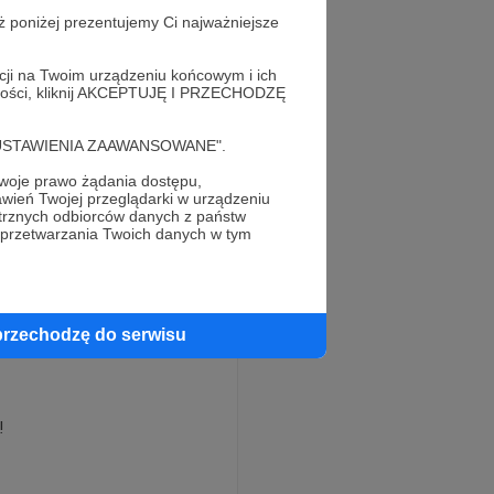
szczanych tam
w realu, dyskusje,
ż poniżej prezentujemy Ci najważniejsze
y tej inicjatywie
oni kanału będą mieli
acji na Twoim urządzeniu końcowym i ich
łach tej inicjatywy.
alności, kliknij AKCEPTUJĘ I PRZECHODZĘ
cję "USTAWIENIA ZAAWANSOWANE".
ż. Kanał „Piotr Gociek
oje prawo żądania dostępu,
innego medium
wień Twojej przeglądarki w urządzeniu
trznych odbiorców danych z państw
a ważne. Szkoda życia
 przetwarzania Twoich danych w tym
acać.
zi. A jednocześnie
przechodzę do serwisu
a tych, z którymi
lna. Czasem brakło
ła zainteresowana.
zym dla autora
!