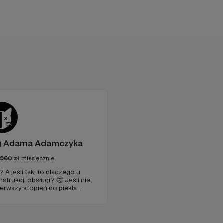
og Adama Adamczyka
2960
zł
miesięcznie
A jeśli tak, to dlaczego u
nstrukcji obsługi? 🤔 Jeśli nie
erwszy stopień do piekła
je szansa, że się polubimy. 🚀