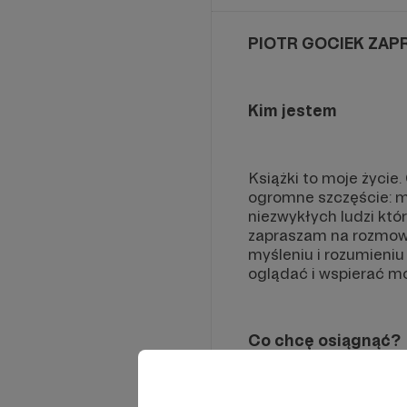
PIOTR GOCIEK ZAP
Kim jestem
Książki to moje życie.
ogromne szczęście: mo
niezwykłych ludzi któr
zapraszam na rozmowy 
myśleniu i rozumieniu
oglądać i wspierać mó
Co chcę osiągnąć?