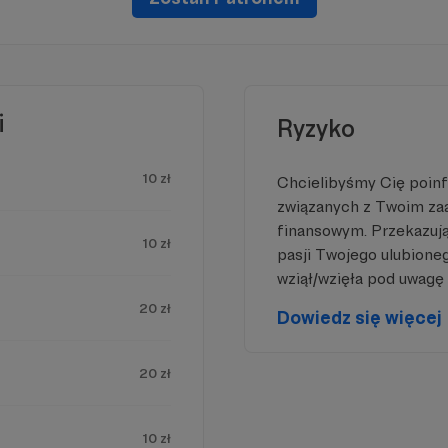
łbym zdążyć przeprowadzić te rozmowy, które już zdąży
ożecie mi dopiero zaplanować.
i
Ryzyko
10 zł
Chcielibyśmy Cię poin
związanych z Twoim z
finansowym. Przekazując
10 zł
pasji Twojego ulubione
wziął/wzięła pod uwagę 
20 zł
Dowiedz się więcej
20 zł
10 zł