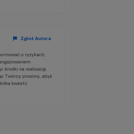
łem zaplanować. I te,
Zgłoś Autora
formować o ryzykach,
aangażowaniem
 środki na realizację
go Twórcy prosimy, abyś
kilka kwestii.