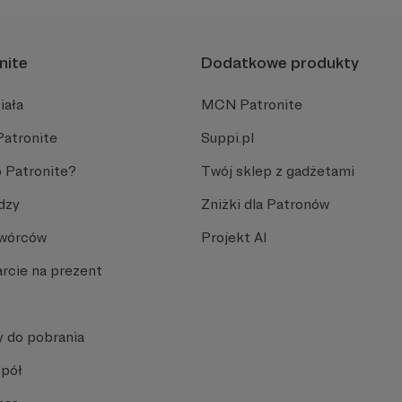
nite
Dodatkowe produkty
iała
MCN Patronite
Patronite
Suppi.pl
 Patronite?
Twój sklep z gadżetami
dzy
Zniżki dla Patronów
Twórców
Projekt AI
rcie na prezent
y do pobrania
spół