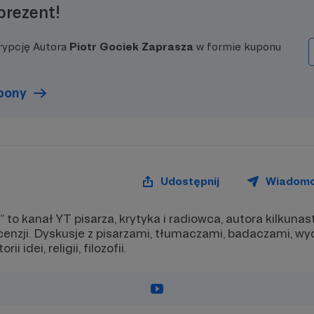
prezent!
rypcję Autora
Piotr Gociek Zaprasza
w formie kuponu
upony
Udostępnij
Wiadom
 to kanał YT pisarza, krytyka i radiowca, autora kilkunas
ecenzji. Dyskusje z pisarzami, tłumaczami, badaczami, w
rii idei, religii, filozofii.