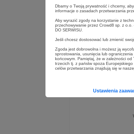
„Piotr Gociek zaprasz
podcastów. Ale chciał
Dbamy o Twoją prywatność i chcemy, abyś 
informacje o zasadach przetwarzania pr
wykłady, a potem takż
odpowiednio stabilne 
Aby wyrazić zgody na korzystanie z techn
Rozwiń opis
tu pierwszeństwo. Nie 
przechowywanie przez Crowd8 sp. z o.o.
DO SERWISU.
Jeśli chcesz dostosować lub zmienić sw
Nie znajdziecie tu po
Zgoda jest dobrowolna i możesz ją wyc
zaprasza” nie jest po
sprostowania, usunięcia lub ograniczeni
końcowym. Pamiętaj, że w zależności od
tradycyjnego czy int
trzecich tj. z państw spoza Europejskie
na czytanie złych ksi
celów przetwarzania znajdują się w naszej
Miałem, powtórzę, w ż
Ustawienia zaaw
czuję się winny, bo ni
chciałem nagrywać cz
mi czasu, czasem był
Kolejni niezwykli ludz
zdaniem: „szkoda, że 