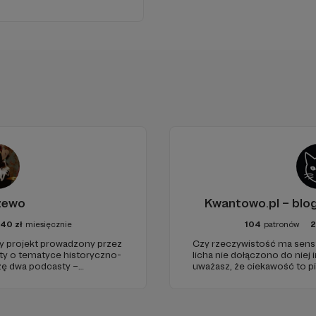
żewo
Kwantowo.pl – bl
40
zł
miesięcznie
104
patronów
projekt prowadzony przez
Czy rzeczywistość ma sens? 
sty o tematyce historyczno-
licha nie dołączono do niej i
rzę dwa podcasty –
uważasz, że ciekawość to pi
az regularnie publikuję
(albo masz to gdzieś), istnie