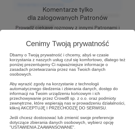
Komentarz użytkownika
Komentarze tylko
Odpowiedz
dla zalogowanych Patronów
Użytkownik
Prowadź ciekawe rozmowy z innymi Patronami i
3 dni temu
Autorem.
Dołącz do Patronów już teraz i odblokuj
dostęp!
Cenimy Twoją prywatność
Komentarz użytkownika
Zostań Patronem
Dbamy o Twoją prywatność i chcemy, abyś w czasie
Odpowiedz
korzystania z naszych usług czuł się komfortowo, dlatego też
poniżej prezentujemy Ci najważniejsze informacje o
Użytkownik
zasadach przetwarzania przez nas Twoich danych
3 dni temu
osobowych.
Aby wyrazić zgody na korzystanie z technologii
Komentarz użytkownika
automatycznego śledzenia i zbierania danych, dostęp do
informacji na Twoim urządzeniu końcowym i ich
przechowywanie przez Crowd8 sp. z o.o. oraz podmioty
Odpowiedz
zewnętrzne, które wspierają nas w prowadzeniu działalności,
kliknij AKCEPTUJĘ I PRZECHODZĘ DO SERWISU.
Jeśli chcesz dostosować lub zmienić swoje preferencje
dotyczące zbierania danych osobowych, wybierz opcję
"USTAWIENIA ZAAWANSOWANE".