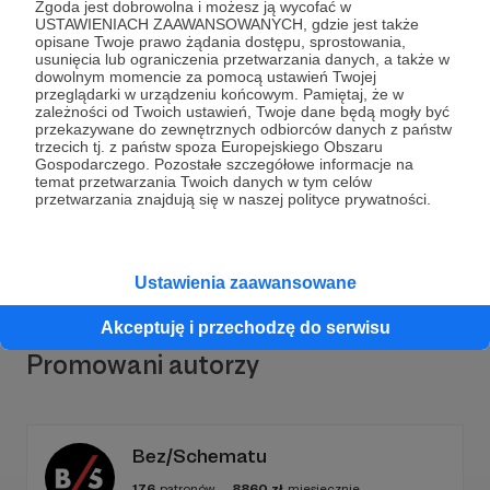
Zgoda jest dobrowolna i możesz ją wycofać w
USTAWIENIACH ZAAWANSOWANYCH, gdzie jest także
opisane Twoje prawo żądania dostępu, sprostowania,
usunięcia lub ograniczenia przetwarzania danych, a także w
dowolnym momencie za pomocą ustawień Twojej
Dołącz do grona Patronów!
przeglądarki w urządzeniu końcowym. Pamiętaj, że w
zależności od Twoich ustawień, Twoje dane będą mogły być
przekazywane do zewnętrznych odbiorców danych z państw
trzecich tj. z państw spoza Europejskiego Obszaru
Wesprzyj działalność Autora
Planszówki Online
już
Gospodarczego. Pozostałe szczegółowe informacje na
teraz!
temat przetwarzania Twoich danych w tym celów
przetwarzania znajdują się w naszej polityce prywatności.
Zostań Patronem
Ustawienia zaawansowane
Akceptuję i przechodzę do serwisu
Promowani autorzy
Bez/Schematu
176
patronów
8860
zł
miesięcznie