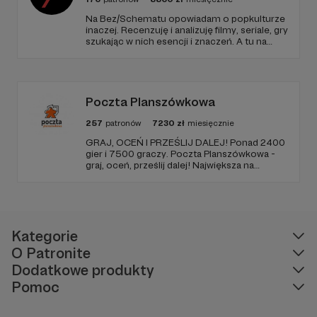
Na Bez/Schematu opowiadam o popkulturze
inaczej. Recenzuję i analizuję filmy, seriale, gry
szukając w nich esencji i znaczeń. A tu na
Patronite Twoje wsparcie finansuje naszą
działalność (montaż, okładki, research) oraz
pracę utalentowanych artystów.
Poczta Planszówkowa
257
patronów
7230
zł
miesięcznie
GRAJ, OCEŃ I PRZEŚLIJ DALEJ! Ponad 2400
gier i 7500 graczy. Poczta Planszówkowa -
graj, oceń, prześlij dalej! Największa na
świecie akcja gamecrossingowa.
Kategorie
O Patronite
Dodatkowe produkty
Pomoc