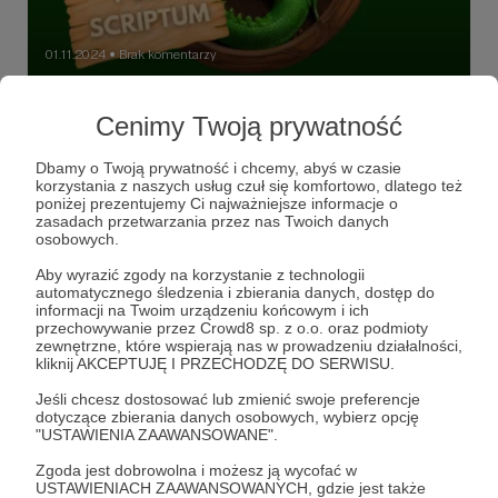
01.11.2024
Brak komentarzy
●
Pierwszy odcinek Postscriptum!
Cenimy Twoją prywatność
Zapraszamy wszystkich Partonów i Patronki z progu Frodo
i wyżej do wysłuchania pierwszego odcinka Postscriptum,
czyli około 10-minutowego dodatkowego materiału
Dbamy o Twoją prywatność i chcemy, abyś w czasie
publikowanego standardowo w każdy piątek.
korzystania z naszych usług czuł się komfortowo, dlatego też
poniżej prezentujemy Ci najważniejsze informacje o
frodo
sam
bilbo
+2
zasadach przetwarzania przez nas Twoich danych
osobowych.
Aby wyrazić zgody na korzystanie z technologii
automatycznego śledzenia i zbierania danych, dostęp do
informacji na Twoim urządzeniu końcowym i ich
przechowywanie przez Crowd8 sp. z o.o. oraz podmioty
zewnętrzne, które wspierają nas w prowadzeniu działalności,
kliknij AKCEPTUJĘ I PRZECHODZĘ DO SERWISU.
Jeśli chcesz dostosować lub zmienić swoje preferencje
dotyczące zbierania danych osobowych, wybierz opcję
"USTAWIENIA ZAAWANSOWANE".
Zgoda jest dobrowolna i możesz ją wycofać w
USTAWIENIACH ZAAWANSOWANYCH, gdzie jest także