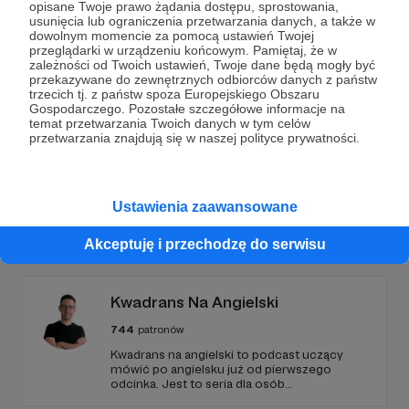
Dołącz do grona Patronów!
opisane Twoje prawo żądania dostępu, sprostowania,
usunięcia lub ograniczenia przetwarzania danych, a także w
dowolnym momencie za pomocą ustawień Twojej
Wesprzyj działalność Autora
Podcast Pod Zielonym
przeglądarki w urządzeniu końcowym. Pamiętaj, że w
zależności od Twoich ustawień, Twoje dane będą mogły być
Smokiem
już teraz!
przekazywane do zewnętrznych odbiorców danych z państw
trzecich tj. z państw spoza Europejskiego Obszaru
Gospodarczego. Pozostałe szczegółowe informacje na
Zostań Patronem
temat przetwarzania Twoich danych w tym celów
przetwarzania znajdują się w naszej polityce prywatności.
Ustawienia zaawansowane
Promowani autorzy
Akceptuję i przechodzę do serwisu
Kwadrans Na Angielski
744
patronów
Kwadrans na angielski to podcast uczący
mówić po angielsku już od pierwszego
odcinka. Jest to seria dla osób
początkujących, którzy chcą przełamać