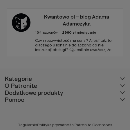
barierę przed mówieniem w języku obcym,
odświeżyć sobie angielski, albo... nauczyć się
go po raz pierwszy. Spodziewajcie się
nowego odcinka co czwartek.
Kwantowo.pl – blog Adama
Adamczyka
104
patronów
2960
zł
miesięcznie
Czy rzeczywistość ma sens? A jeśli tak, to
dlaczego u licha nie dołączono do niej
instrukcji obsługi? 🤔 Jeśli nie uważasz, że
ciekawość to pierwszy stopień do piekła (albo
masz to gdzieś), istnieje szansa, że się
polubimy. 🚀
Kategorie
O Patronite
Dodatkowe produkty
Pomoc
Regulamin
Polityka prywatności
Patronite Commons