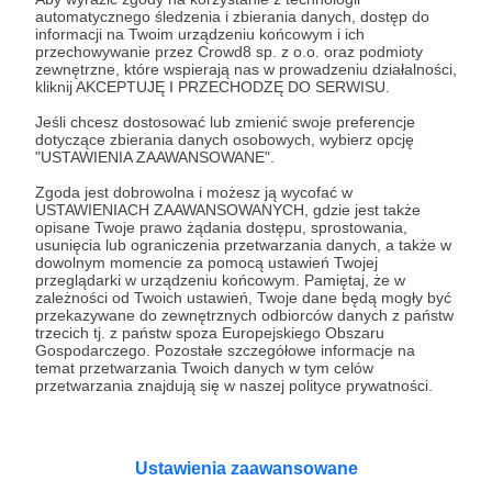
automatycznego śledzenia i zbierania danych, dostęp do
informacji na Twoim urządzeniu końcowym i ich
Kwartalnik „Nowy Obywatel” – pismo na
przechowywanie przez Crowd8 sp. z o.o. oraz podmioty
zewnętrzne, które wspierają nas w prowadzeniu działalności,
rzecz sprawiedliwości społecznej
kliknij AKCEPTUJĘ I PRZECHODZĘ DO SERWISU.
Jeśli chcesz dostosować lub zmienić swoje preferencje
Zobacz profil autora
dotyczące zbierania danych osobowych, wybierz opcję
"USTAWIENIA ZAAWANSOWANE".
Zgoda jest dobrowolna i możesz ją wycofać w
USTAWIENIACH ZAAWANSOWANYCH, gdzie jest także
opisane Twoje prawo żądania dostępu, sprostowania,
Zobacz również
usunięcia lub ograniczenia przetwarzania danych, a także w
dowolnym momencie za pomocą ustawień Twojej
przeglądarki w urządzeniu końcowym. Pamiętaj, że w
zależności od Twoich ustawień, Twoje dane będą mogły być
Numer 79 już w sprzedaży!
przekazywane do zewnętrznych odbiorców danych z państw
trzecich tj. z państw spoza Europejskiego Obszaru
Gospodarczego. Pozostałe szczegółowe informacje na
temat przetwarzania Twoich danych w tym celów
przetwarzania znajdują się w naszej polityce prywatności.
1 procent to mało i dużo jednocześnie
Ustawienia zaawansowane
Świeży numer na aktualny temat - NO 84.