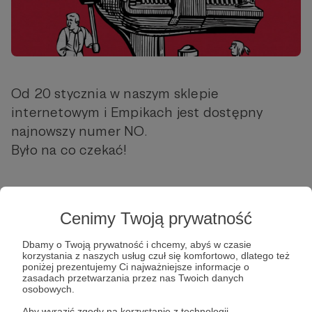
Od 20 stycznia w naszym sklepie
internetowym i Empikach jest dostępny
najnowszy numer NO.
Było na co czekać!
https://nowyobywatel.pl/sklep/
Cenimy Twoją prywatność
Dbamy o Twoją prywatność i chcemy, abyś w czasie
Udostępnij
korzystania z naszych usług czuł się komfortowo, dlatego też
poniżej prezentujemy Ci najważniejsze informacje o
zasadach przetwarzania przez nas Twoich danych
osobowych.
Aby wyrazić zgody na korzystanie z technologii