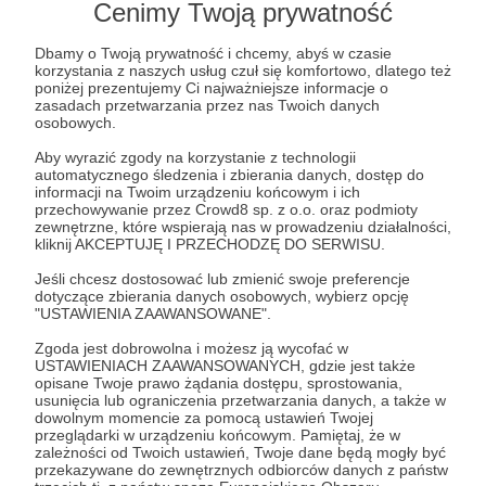
mów Dhammy, które wygłasza u nas na kanale
Cenimy Twoją prywatność
na YouTubie. Ajahn Brahm personalnie
Dbamy o Twoją prywatność i chcemy, abyś w czasie
zgodził się na to wydanie, wie że będzie
korzystania z naszych usług czuł się komfortowo, dlatego też
poniżej prezentujemy Ci najważniejsze informacje o
darmowe i zna naszą misję. Ale to nie jedyna
zasadach przetwarzania przez nas Twoich danych
pozycja jaka pojawi się na stronie Dhamma.pl
osobowych.
- w tym roku na pewno dodrukujemy
Aby wyrazić zgody na korzystanie z technologii
automatycznego śledzenia i zbierania danych, dostęp do
„Szlachetną strategię” Thanissaro + „Cztery
informacji na Twoim urządzeniu końcowym i ich
przechowywanie przez Crowd8 sp. z o.o. oraz podmioty
Szlachetne Prawdy” Sumedho + „Spokój
zewnętrzne, które wspierają nas w prowadzeniu działalności,
istnienia” Viradhammo + „Czystość serca”
kliknij AKCEPTUJĘ I PRZECHODZĘ DO SERWISU.
Thanissaro. Nie wspominając o drugim i
Jeśli chcesz dostosować lub zmienić swoje preferencje
dotyczące zbierania danych osobowych, wybierz opcję
kolejnych tomach Majjhima Nikayi, a plany na
"USTAWIENIA ZAAWANSOWANE".
kolejny, 2021 rok mamy jeszcze bardziej
Zgoda jest dobrowolna i możesz ją wycofać w
ambitne. Jak więc widzicie, jest się z czego
USTAWIENIACH ZAAWANSOWANYCH, gdzie jest także
opisane Twoje prawo żądania dostępu, sprostowania,
cieszyć, zwłaszcza że model Daru Dhammy
usunięcia lub ograniczenia przetwarzania danych, a także w
działa - to znaczy, podstawowe założenie, by
dowolnym momencie za pomocą ustawień Twojej
przeglądarki w urządzeniu końcowym. Pamiętaj, że w
książka z Dhammą była darmowa, a więc
zależności od Twoich ustawień, Twoje dane będą mogły być
przekazywane do zewnętrznych odbiorców danych z państw
dostępna dla każdego, zostało spełnione.