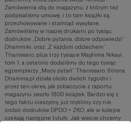
Zamówienia idą do magazynu, z którym też
podpisaliśmy umowę, i to tam książki są
przechowywane i stamtąd wysyłane.
Zamówiliśmy w naszej drukarni po tysiąc
dodruków „Dobre pytania, dobre odpowiedzi”
Dhammiki, oraz „Z każdym oddechem”
Thanissaro, plus trzy tysiące Majjhima Nikayi,
tom 1, a ostatnio dodaliśmy do tego tysiąc
egzemplarzy „Mocy pytań” Thanissaro. Strona
Dhamma.pl działa około dwóch tygodni i
przez ten okres, jak zobaczycie z raportu
magazynu zeszło 1800 książek. Bardzo się z
tego faktu cieszymy, już myślimy czy nie
zrobić dodruków DPDO + ZKO, ale w kolejce
czekają następne tytuły. Jak wiecie chcemy
wydać książkę Ajahna Brahma, stworzoną z