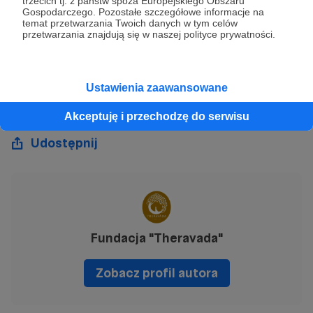
trzecich tj. z państw spoza Europejskiego Obszaru
Pamiętajcie, że książki zawsze będą darmowe,
Gospodarczego. Pozostałe szczegółowe informacje na
temat przetwarzania Twoich danych w tym celów
choćby nie wiadomo co! Dzięki za Waszą
przetwarzania znajdują się w naszej polityce prywatności.
pomoc w tym szlachetnym projekcie - to
Wam należą się pokłony! Sadhu i do przodu!
Ustawienia zaawansowane
książki
dhamma dana
dar dhammy
Akceptuję i przechodzę do serwisu
Udostępnij
Fundacja "Theravada"
Zobacz profil autora