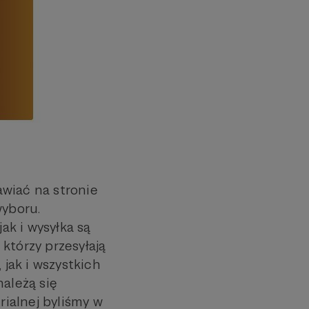
awiać na stronie
wyboru.
ak i wysyłka są
którzy przesyłają
jak i wszystkich
należą się
ialnej byliśmy w