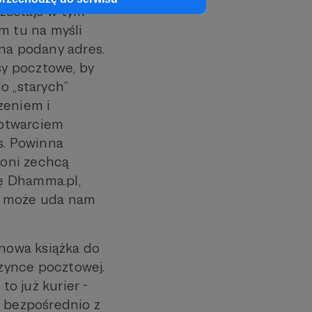
zostaje w tym
m tu na myśli
 na podany adres.
y pocztowe, by
o „starych”
zeniem i
 otwarciem
s. Powinna
roni zechcą
ę Dhamma.pl,
yć może uda nam
 nowa książka do
rzynce pocztowej.
o już kurier -
ż bezpośrednio z