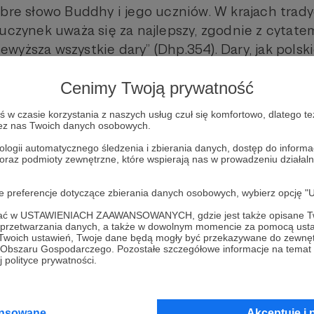
obre słowo Buddhy i jego uczniów. W krajach trady
 uczynek uważa się za najlepszy, zgodnie z cyta
yższa wszystkie dary” (Dhp.354). Dary, jak polsk
ięcej, możecie zamawiać wszystkie 8 tytułów w je
Cenimy Twoją prywatność
tuk, pamiętajcie tylko, że limit egzemplarzy na p
tykujcie umiarkowanie. Zamawiajcie uważnie, wpis
w czasie korzystania z naszych usług czuł się komfortowo, dlatego te
okładnymi numerami domów i mieszkań oraz kodu 
zez nas Twoich danych osobowych.
 sporo osób zamawiających o tym nie pamięta. Być
ologii automatycznego śledzenia i zbierania danych, dostęp do inform
 oraz podmioty zewnętrzne, które wspierają nas w prowadzeniu dział
tym, że książki są darmowe. Prosimy jednak o pra
koju i opanowania podczas wypełniania formularz
oje preferencje dotyczące zbierania danych osobowych, wybierz op
azmować, już całkiem niedługo będziemy ogłasza
ofać w USTAWIENIACH ZAAWANSOWANYCH, gdzie jest także opisane Tw
rahma, które też pojawi się na stronie DHAMMA.PL
a przetwarzania danych, a także w dowolnym momencie za pomocą usta
 Twoich ustawień, Twoje dane będą mogły być przekazywane do zewnę
 za 10 PLN. Od teraz wszystkie książki zamawiajci
go Obszaru Gospodarczego. Pozostałe szczegółowe informacje na temat
 polityce prywatności.
ie ma już „zaskórniaków”, ponieważ cztery dodruki 
azynie i tylko stamtąd można je zamówić. Czyli n
ysyłania paczki wszystkich książek, ponieważ każd
ansowane
Akceptuję i 