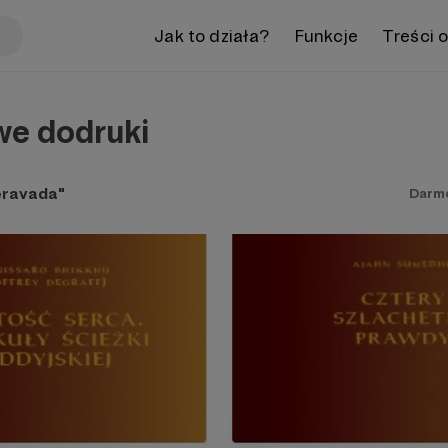
Jak to działa?
Funkcje
Treści 
we dodruki
eravada"
Darm