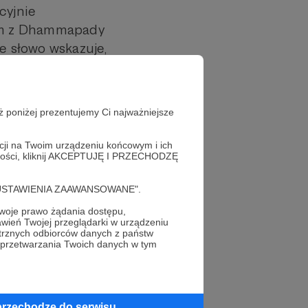
cyjnie
tem z Dhammapady
ie słowo wskazuje,
dnej paczce,
aczkę wynosi 45
ując poprawnie
ż poniżej prezentujemy Ci najważniejsze
pocztowego. Niby
 może są
acji na Twoim urządzeniu końcowym i ich
alności, kliknij AKCEPTUJĘ I PRZECHODZĘ
ktykę
a. A żeby Was
cję "USTAWIENIA ZAAWANSOWANE".
ć NOWE wydanie
oje prawo żądania dostępu,
wień Twojej przeglądarki w urządzeniu
trznych odbiorców danych z państw
e przez Dhamma.pl
 przetwarzania Twoich danych w tym
są od teraz
ie będzie już tak
y (w tym nowi
przechodzę do serwisu