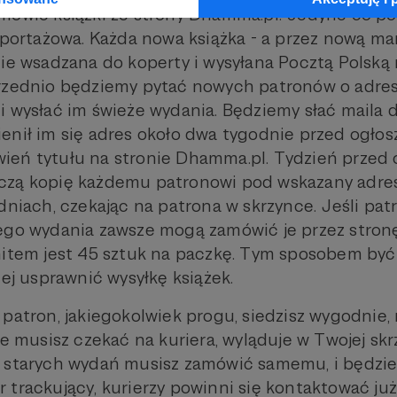
mówić książki ze strony Dhamma.pl. Jedyne co po
olportażowa. Każda nowa książka - a przez nową ma
zie wsadzana do koperty i wysyłana Pocztą Polską
rzednio będziemy pytać nowych patronów o adres
i wysłać im świeże wydania. Będziemy słać maila d
enił im się adres około dwa tygodnie przed ogłos
ień tytułu na stronie Dhamma.pl. Tydzień przed
czą kopię każdemu patronowi pod wskazany adre
dniach, czekając na patrona w skrzynce. Jeśli pat
ego wydania zawsze mogą zamówić je przez stron
imitem jest 45 sztuk na paczkę. Tym sposobem b
iej usprawnić wysyłkę książek.
 patron, jakiegokolwiek progu, siedzisz wygodnie,
ie musisz czekać na kuriera, wyląduje w Twojej sk
 starych wydań musisz zamówić samemu, i będzie t
 trackujący, kurierzy powinni się kontaktować ju