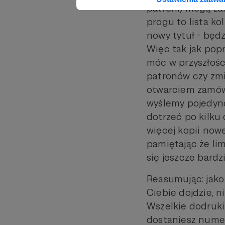
patroni) mogą za
progu to lista k
nowy tytuł - będ
Więc tak jak pop
móc w przyszłośc
patronów czy zmi
otwarciem zamów
wyślemy pojedyn
dotrzeć po kilku 
więcej kopii now
pamiętając że l
się jeszcze bardz
Reasumując: jako
Ciebie dojdzie, n
Wszelkie dodruki
dostaniesz numer