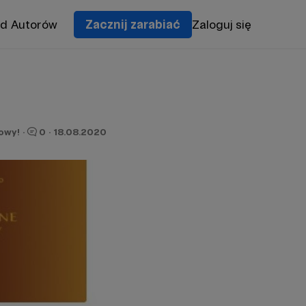
od Autorów
Zacznij zarabiać
Zaloguj się
owy!
·
0
·
18.08.2020