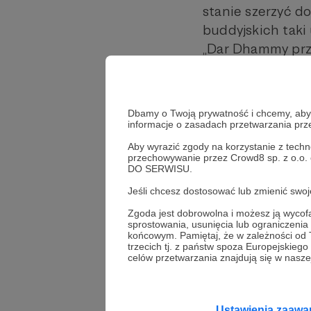
stanie szerzyć d
buddyjskich taki
„Dar Dhammy przew
są darmowe, co w
nawet po kilka sz
sztuk, więc prak
Dbamy o Twoją prywatność i chcemy, abyś 
swój adres, z d
informacje o zasadach przetwarzania pr
oczywistość, ale
Aby wyrazić zgody na korzystanie z techn
przechowywanie przez Crowd8 sp. z o.o.
rozemocjonowani 
DO SERWISU.
buddyjskiego spo
Jeśli chcesz dostosować lub zmienić sw
nieco rozentuzj
Zgoda jest dobrowolna i możesz ją wyc
książki Ajahna B
sprostowania, usunięcia lub ograniczeni
końcowym. Pamiętaj, że w zależności od
Zmienił się próg
trzecich tj. z państw spoza Europejskie
celów przetwarzania znajdują się w naszej
- to znaczy, że n
składowane w mag
jak poprzednio w
Ustawienia zaaw