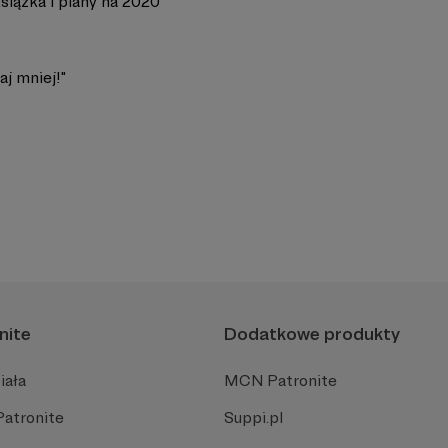
siążka i plany na 2020
j mniej!"
nite
Dodatkowe produkty
iała
MCN Patronite
Patronite
Suppi.pl