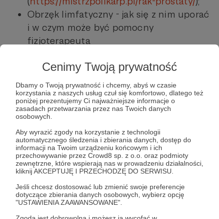
(
https://mistrzpolikarp.pl/rak-prostaty/
);
Obrzęk limfatyczny - jak się z nim uporać
i w czym może być pomocny
fizjoterapeuta
(
https://mistrzpolikarp.pl/obrzek-
Cenimy Twoją prywatność
limfatyczny/
).
Dbamy o Twoją prywatność i chcemy, abyś w czasie
Macie propozycje kolejnych wpisów?
korzystania z naszych usług czuł się komfortowo, dlatego też
poniżej prezentujemy Ci najważniejsze informacje o
Piszcie śmiało na stronie na
zasadach przetwarzania przez nas Twoich danych
osobowych.
fb:
https://www.facebook.com/MistrzPolik
Aby wyrazić zgody na korzystanie z technologii
arpBlog/
automatycznego śledzenia i zbierania danych, dostęp do
Dane kontaktowe do mnie i formularz
informacji na Twoim urządzeniu końcowym i ich
przechowywanie przez Crowd8 sp. z o.o. oraz podmioty
także
zewnętrzne, które wspierają nas w prowadzeniu działalności,
kliknij AKCEPTUJĘ I PRZECHODZĘ DO SERWISU.
tutaj:
https://mistrzpolikarp.pl/kontakt/
Jeśli chcesz dostosować lub zmienić swoje preferencje
Pozdrawiam,
dotyczące zbierania danych osobowych, wybierz opcję
"USTAWIENIA ZAAWANSOWANE".
dużo zdrowia,
Zgoda jest dobrowolna i możesz ją wycofać w