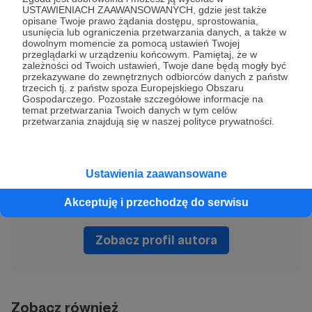
USTAWIENIACH ZAAWANSOWANYCH, gdzie jest także
Alek Biesiada
opisane Twoje prawo żądania dostępu, sprostowania,
usunięcia lub ograniczenia przetwarzania danych, a także w
dowolnym momencie za pomocą ustawień Twojej
wpisy
blog
umieranie
nowotwory
opieka
przeglądarki w urządzeniu końcowym. Pamiętaj, że w
zależności od Twoich ustawień, Twoje dane będą mogły być
leczenie
chorzy
pacjent
lekarz
przekazywane do zewnętrznych odbiorców danych z państw
trzecich tj. z państw spoza Europejskiego Obszaru
Gospodarczego. Pozostałe szczegółowe informacje na
Udostępnij
temat przetwarzania Twoich danych w tym celów
przetwarzania znajdują się w naszej polityce prywatności.
Ustawienia zaawansowane
Akceptuję i przechodzę do serwisu
Aleksander Biesiada
Zobacz profil autora
Zobacz również