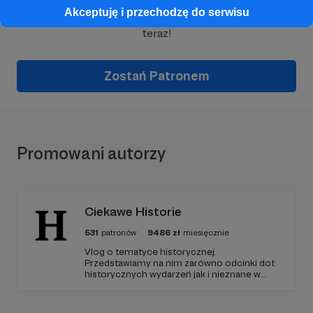
Akceptuję i przechodzę do serwisu
Wesprzyj działalność Autora
Aleksander Biesiada
już
teraz!
Zostań Patronem
Promowani autorzy
Ciekawe Historie
531
patronów
9486
zł
miesięcznie
Vlog o tematyce historycznej.
Przedstawiamy na nim zarówno odcinki dot
historycznych wydarzeń jak i nieznane w
polskim YouTube tłumaczenia materiałów
źródłowych .