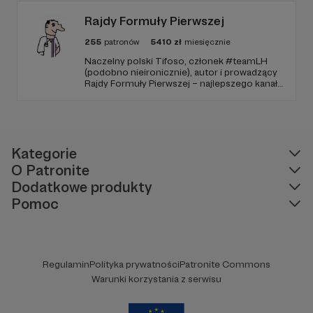
Rajdy Formuły Pierwszej
255
patronów
5410
zł
miesięcznie
Naczelny polski Tifoso, członek #teamLH
(podobno nieironicznie), autor i prowadzący
Rajdy Formuły Pierwszej – najlepszego kanału
YouTube o F1 w Polsce (potwierdzone
niezależnymi badaniami).
Kategorie
O Patronite
Dodatkowe produkty
Pomoc
Regulamin
Polityka prywatności
Patronite Commons
Warunki korzystania z serwisu