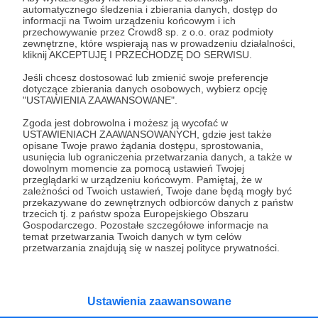
automatycznego śledzenia i zbierania danych, dostęp do
31.05.2020
Brak komentarzy
●
informacji na Twoim urządzeniu końcowym i ich
przechowywanie przez Crowd8 sp. z o.o. oraz podmioty
zewnętrzne, które wspierają nas w prowadzeniu działalności,
Niezwykłe uczucie
kliknij AKCEPTUJĘ I PRZECHODZĘ DO SERWISU.
Na blogu pierwszy wpis od czasu uruchomienia patronite.
Dziękuję! To Wasze wsparcie powoduje, że wiem, że
Jeśli chcesz dostosować lub zmienić swoje preferencje
powinienem pisać.
dotyczące zbierania danych osobowych, wybierz opcję
"USTAWIENIA ZAAWANSOWANE".
wpisy
blog
poradnik
+1
Zgoda jest dobrowolna i możesz ją wycofać w
USTAWIENIACH ZAAWANSOWANYCH, gdzie jest także
opisane Twoje prawo żądania dostępu, sprostowania,
usunięcia lub ograniczenia przetwarzania danych, a także w
dowolnym momencie za pomocą ustawień Twojej
przeglądarki w urządzeniu końcowym. Pamiętaj, że w
zależności od Twoich ustawień, Twoje dane będą mogły być
przekazywane do zewnętrznych odbiorców danych z państw
trzecich tj. z państw spoza Europejskiego Obszaru
Gospodarczego. Pozostałe szczegółowe informacje na
temat przetwarzania Twoich danych w tym celów
przetwarzania znajdują się w naszej polityce prywatności.
Dołącz do grona Patronów!
Ustawienia zaawansowane