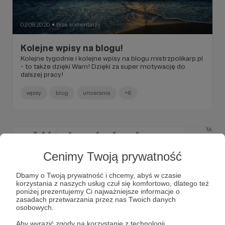
02.08.2020
Brak komentarzy
●
Kolejne wpisy na blogu!
Kolejne tygodnie i kolejne wpisy na blogu mistrzpolikarp.pl
- to także dzięki Wam! Dzięki za super motywację do
dalszej pracy!
wpisy
blog
umieranie
+6
Cenimy Twoją prywatność
Dbamy o Twoją prywatność i chcemy, abyś w czasie
korzystania z naszych usług czuł się komfortowo, dlatego też
poniżej prezentujemy Ci najważniejsze informacje o
zasadach przetwarzania przez nas Twoich danych
osobowych.
Aby wyrazić zgody na korzystanie z technologii