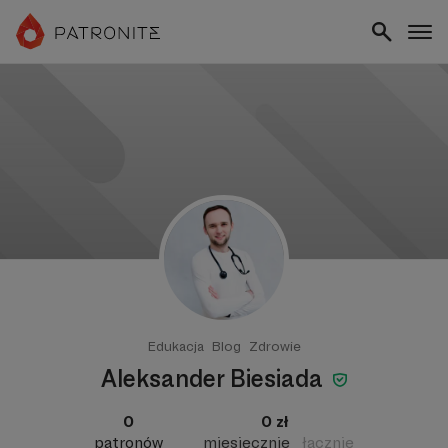
Edukacja
Blog
Zdrowie
Aleksander Biesiada
0
0 zł
patronów
miesięcznie
łącznie