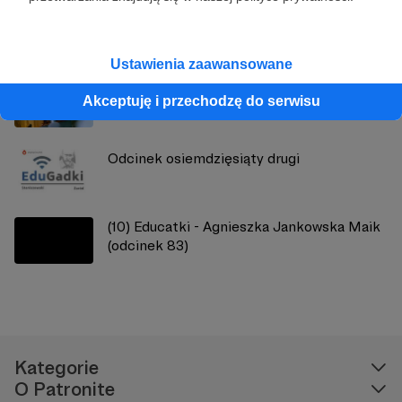
Zobacz również
Ustawienia zaawansowane
Ania i Robert
Akceptuję i przechodzę do serwisu
Odcinek osiemdzięsiąty drugi
(10) Educatki - Agnieszka Jankowska Maik
(odcinek 83)
Kategorie
O Patronite