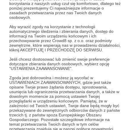
Post dostępny tylko dla Patronów
korzystania z naszych usług czuł się komfortowo, dlatego też
poniżej prezentujemy Ci najważniejsze informacje o
Aby zobaczyć ten materiał musisz być zalogowany
zasadach przetwarzania przez nas Twoich danych
osobowych.
Aby wyrazić zgody na korzystanie z technologii
Zostań Patronem
automatycznego śledzenia i zbierania danych, dostęp do
informacji na Twoim urządzeniu końcowym i ich
Zaloguj się
przechowywanie przez Crowd8 sp. z o.o. oraz podmioty
zewnętrzne, które wspierają nas w prowadzeniu działalności,
kliknij AKCEPTUJĘ I PRZECHODZĘ DO SERWISU.
Udostępnij
Jeśli chcesz dostosować lub zmienić swoje preferencje
dotyczące zbierania danych osobowych, wybierz opcję
"USTAWIENIA ZAAWANSOWANE".
Zgoda jest dobrowolna i możesz ją wycofać w
USTAWIENIACH ZAAWANSOWANYCH, gdzie jest także
opisane Twoje prawo żądania dostępu, sprostowania,
usunięcia lub ograniczenia przetwarzania danych, a także w
dowolnym momencie za pomocą ustawień Twojej
Jacek Staniszewski
przeglądarki w urządzeniu końcowym. Pamiętaj, że w
zależności od Twoich ustawień, Twoje dane będą mogły być
przekazywane do zewnętrznych odbiorców danych z państw
Zobacz profil autora
trzecich tj. z państw spoza Europejskiego Obszaru
Gospodarczego. Pozostałe szczegółowe informacje na
temat przetwarzania Twoich danych w tym celów
przetwarzania znajdują się w naszej polityce prywatności.