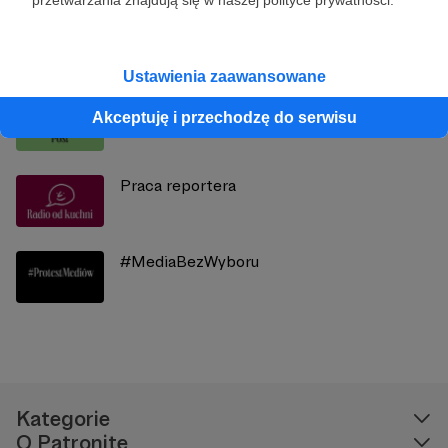
przetwarzania znajdują się w naszej polityce prywatności.
Zobacz również
Ustawienia zaawansowane
Ogłoszenia i newsy
Akceptuję i przechodzę do serwisu
Praca reportera
#MediaBezWyboru
Kategorie
O Patronite