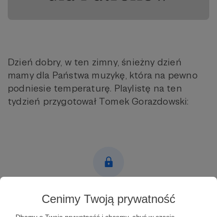
Dzień dobry, w ten zimny, śnieżny dzień
mamy dla Państwa muzykę, która na pewno
podniesie temperaturę. Playlistę na ten
tydzień przygotował Tomek Gorazdowski:
Post dostępny tylko dla Patronów
Cenimy Twoją prywatność
Aby zobaczyć ten materiał musisz być zalogowany