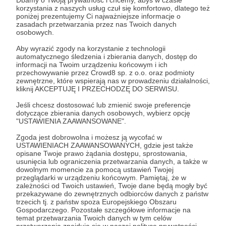
Dbamy o Twoją prywatność i chcemy, abyś w czasie
korzystania z naszych usług czuł się komfortowo, dlatego też
poniżej prezentujemy Ci najważniejsze informacje o
Zostań Patronem
zasadach przetwarzania przez nas Twoich danych
osobowych.
Zaloguj się
Aby wyrazić zgody na korzystanie z technologii
automatycznego śledzenia i zbierania danych, dostęp do
informacji na Twoim urządzeniu końcowym i ich
przechowywanie przez Crowd8 sp. z o.o. oraz podmioty
Gorazdowski
Tomek Gorazdowski
playlista
zewnętrzne, które wspierają nas w prowadzeniu działalności,
kliknij AKCEPTUJĘ I PRZECHODZĘ DO SERWISU.
Jeśli chcesz dostosować lub zmienić swoje preferencje
Udostępnij
dotyczące zbierania danych osobowych, wybierz opcję
"USTAWIENIA ZAAWANSOWANE".
Zgoda jest dobrowolna i możesz ją wycofać w
USTAWIENIACH ZAAWANSOWANYCH, gdzie jest także
opisane Twoje prawo żądania dostępu, sprostowania,
usunięcia lub ograniczenia przetwarzania danych, a także w
dowolnym momencie za pomocą ustawień Twojej
Radio 357
przeglądarki w urządzeniu końcowym. Pamiętaj, że w
zależności od Twoich ustawień, Twoje dane będą mogły być
przekazywane do zewnętrznych odbiorców danych z państw
Zobacz profil autora
trzecich tj. z państw spoza Europejskiego Obszaru
Gospodarczego. Pozostałe szczegółowe informacje na
temat przetwarzania Twoich danych w tym celów