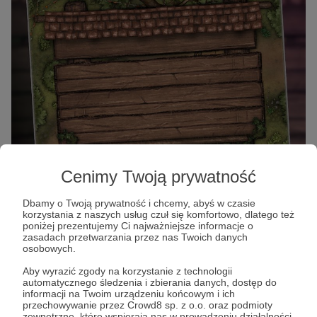
Cenimy Twoją prywatność
Dbamy o Twoją prywatność i chcemy, abyś w czasie
korzystania z naszych usług czuł się komfortowo, dlatego też
poniżej prezentujemy Ci najważniejsze informacje o
zasadach przetwarzania przez nas Twoich danych
osobowych.
Aby wyrazić zgody na korzystanie z technologii
automatycznego śledzenia i zbierania danych, dostęp do
informacji na Twoim urządzeniu końcowym i ich
przechowywanie przez Crowd8 sp. z o.o. oraz podmioty
Ta i inne mapy dostępne są dla wszystkich
zewnętrzne, które wspierają nas w prowadzeniu działalności,