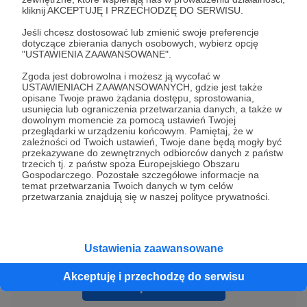
kliknij AKCEPTUJĘ I PRZECHODZĘ DO SERWISU.
Patronów z progu 10 i wyższych. Jeśli nie
należysz do tego grona
dowiedz się więcej o
Jeśli chcesz dostosować lub zmienić swoje preferencje
dotyczące zbierania danych osobowych, wybierz opcję
mnie
,
sprawdź, jak działa mój Patronite
lub
"USTAWIENIA ZAAWANSOWANE".
zajrzyj na mojego bloga
, gdzie znajdziesz
Zgoda jest dobrowolna i możesz ją wycofać w
mnóstwo darmowych materiałów do RPG. :)
USTAWIENIACH ZAAWANSOWANYCH, gdzie jest także
opisane Twoje prawo żądania dostępu, sprostowania,
usunięcia lub ograniczenia przetwarzania danych, a także w
ilustracje
materiały dla mistrza gry
dowolnym momencie za pomocą ustawień Twojej
przeglądarki w urządzeniu końcowym. Pamiętaj, że w
zależności od Twoich ustawień, Twoje dane będą mogły być
przekazywane do zewnętrznych odbiorców danych z państw
Udostępnij
trzecich tj. z państw spoza Europejskiego Obszaru
Gospodarczego. Pozostałe szczegółowe informacje na
temat przetwarzania Twoich danych w tym celów
przetwarzania znajdują się w naszej polityce prywatności.
Ustawienia zaawansowane
Skala Wyzwania
Akceptuję i przechodzę do serwisu
Zobacz profil autora