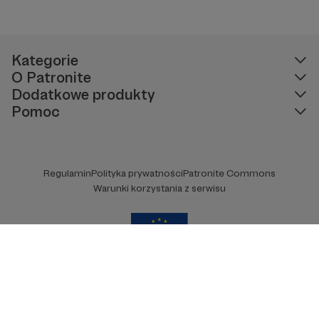
Kategorie
O Patronite
Dodatkowe produkty
Pomoc
Regulamin
Polityka prywatności
Patronite Commons
Warunki korzystania z serwisu
Unia Europejska
Copyright 2026 © Patronite.
Wszelkie prawa