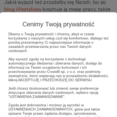
Jakiś wyjazd też przydałby się Natalii, bo jej
blog lifestylowy
kosztuje ją masę pracy, także
taka odskocznia przyniosłaby nieco
odpoczynku i pewnie nowych pomysłów na
Cenimy Twoją prywatność
kolejne wpisy na blogu.
Dbamy o Twoją prywatność i chcemy, abyś w czasie
Ja też bym w końcu chciał przetestować
korzystania z naszych usług czuł się komfortowo, dlatego też
poniżej prezentujemy Ci najważniejsze informacje o
drona gdzieś w jakimś ciepłym klimacie z
zasadach przetwarzania przez nas Twoich danych
widokiem z palmami. Drona kupiłem już
osobowych.
prawie półtora roku temu, jakoś na jesieni
Aby wyrazić zgody na korzystanie z technologii
automatycznego śledzenia i zbierania danych, dostęp do
2019 i do wiosny i kolejnych wyjazdów miałem
informacji na Twoim urządzeniu końcowym i ich
potrenować latanie. Przez zarazę jednak z
przechowywanie przez Crowd8 sp. z o.o. oraz podmioty
zewnętrzne, które wspierają nas w prowadzeniu działalności,
wyjazdów nic nie wyszło i dron miał okazję
kliknij AKCEPTUJĘ I PRZECHODZĘ DO SERWISU.
latać tylko w Polsce i w Holandii...
Jeśli chcesz dostosować lub zmienić swoje preferencje
dotyczące zbierania danych osobowych, wybierz opcję
"USTAWIENIA ZAAWANSOWANE".
Gdyby ktoś to doczytał do tego momentu, to
Zgoda jest dobrowolna i możesz ją wycofać w
dajcie znać który z planów wakacyjnych brzmi
USTAWIENIACH ZAAWANSOWANYCH, gdzie jest także
opisane Twoje prawo żądania dostępu, sprostowania,
najciekawiej :)