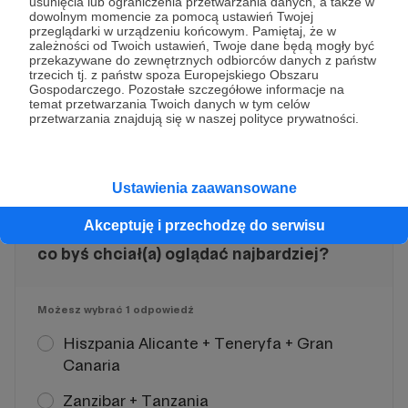
usunięcia lub ograniczenia przetwarzania danych, a także w
dowolnym momencie za pomocą ustawień Twojej
Do zobaczenia na kanale youtube i na
przeglądarki w urządzeniu końcowym. Pamiętaj, że w
zależności od Twoich ustawień, Twoje dane będą mogły być
naszych blogach. Cześć!
przekazywane do zewnętrznych odbiorców danych z państw
trzecich tj. z państw spoza Europejskiego Obszaru
Gospodarczego. Pozostałe szczegółowe informacje na
temat przetwarzania Twoich danych w tym celów
przetwarzania znajdują się w naszej polityce prywatności.
Ankieta
Ustawienia zaawansowane
Akceptuję i przechodzę do serwisu
Który plan wakacyjny brzmi najciekawiej -
co byś chciał(a) oglądać najbardziej?
Możesz wybrać
1 odpowiedź
Hiszpania Alicante + Teneryfa + Gran
Canaria
Zanzibar + Tanzania