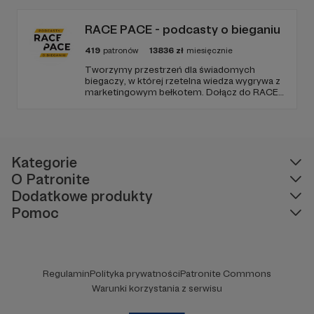
Zmienimy to, jeśli uznacie, że mamy zmienić.
RACE PACE - podcasty o bieganiu
419
patronów
13836
zł
miesięcznie
Tworzymy przestrzeń dla świadomych
biegaczy, w której rzetelna wiedza wygrywa z
marketingowym bełkotem. Dołącz do RACE
PACE i wspieraj niezależne dziennikarstwo
sportowe, relacje z najważniejszych festiwali
biegowych oraz rozwój narzędzi tworzonych
z pasji do sportu.
Kategorie
O Patronite
Dodatkowe produkty
Pomoc
Regulamin
Polityka prywatności
Patronite Commons
Warunki korzystania z serwisu