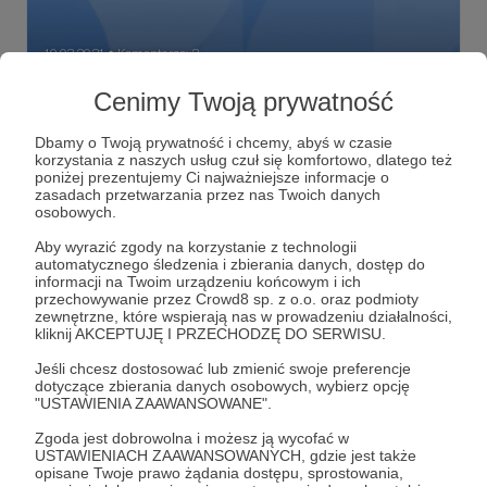
10.03.2021
Komentarze: 2
●
Cenimy Twoją prywatność
Plany na 2021
Który z planów wakacyjnych byście na naszym miejscu
Dbamy o Twoją prywatność i chcemy, abyś w czasie
zrealizowali? 4 miejsca do wyboru na maj...
korzystania z naszych usług czuł się komfortowo, dlatego też
poniżej prezentujemy Ci najważniejsze informacje o
podróże
wakacje
blogi
+5
zasadach przetwarzania przez nas Twoich danych
osobowych.
Aby wyrazić zgody na korzystanie z technologii
automatycznego śledzenia i zbierania danych, dostęp do
informacji na Twoim urządzeniu końcowym i ich
przechowywanie przez Crowd8 sp. z o.o. oraz podmioty
zewnętrzne, które wspierają nas w prowadzeniu działalności,
kliknij AKCEPTUJĘ I PRZECHODZĘ DO SERWISU.
Jeśli chcesz dostosować lub zmienić swoje preferencje
dotyczące zbierania danych osobowych, wybierz opcję
"USTAWIENIA ZAAWANSOWANE".
Zgoda jest dobrowolna i możesz ją wycofać w
USTAWIENIACH ZAAWANSOWANYCH, gdzie jest także
Dołącz do grona Patronów!
opisane Twoje prawo żądania dostępu, sprostowania,