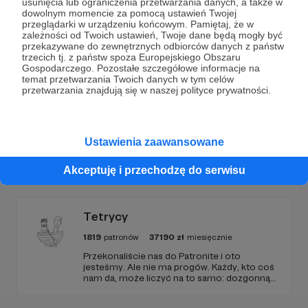
usunięcia lub ograniczenia przetwarzania danych, a także w
dowolnym momencie za pomocą ustawień Twojej
Wesprzyj działalność Autora
Szewczyk Travel
przeglądarki w urządzeniu końcowym. Pamiętaj, że w
zależności od Twoich ustawień, Twoje dane będą mogły być
(Natalia i Łukasz)
już teraz!
przekazywane do zewnętrznych odbiorców danych z państw
trzecich tj. z państw spoza Europejskiego Obszaru
Gospodarczego. Pozostałe szczegółowe informacje na
temat przetwarzania Twoich danych w tym celów
Zostań Patronem
przetwarzania znajdują się w naszej polityce prywatności.
Ustawienia zaawansowane
Promowani autorzy
Akceptuję i przechodzę do serwisu
Tetrycy
1819
patronów
37190
zł
miesięcznie
Przekonaliście nas do Patronite i oto
jesteśmy. Ale nie ma progów. Każdy, kto coś
nam da, może liczyć na to samo: dozgonną
wdzięczność i miejsce na przewijanym pasku
sponsorskim w piątkowych odcinkach.