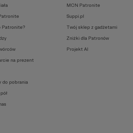
iała
MCN Patronite
Patronite
Suppi.pl
 Patronite?
Twój sklep z gadżetami
dzy
Zniżki dla Patronów
Twórców
Projekt AI
rcie na prezent
y do pobrania
spół
nas