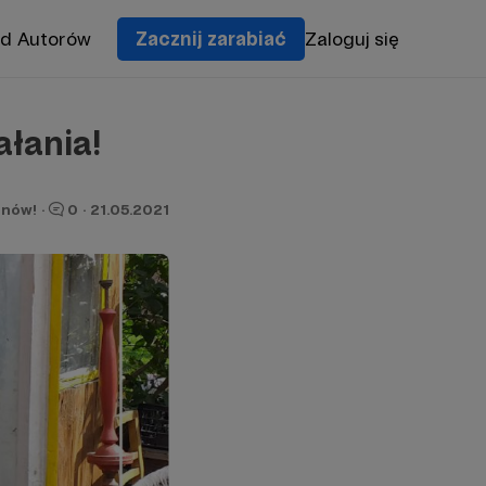
od Autorów
Zacznij zarabiać
Zaloguj się
ałania!
onów!
·
0
·
21.05.2021