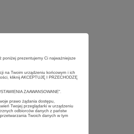
ż poniżej prezentujemy Ci najważniejsze
acji na Twoim urządzeniu końcowym i ich
alności, kliknij AKCEPTUJĘ I PRZECHODZĘ
cję "USTAWIENIA ZAAWANSOWANE".
oje prawo żądania dostępu,
wień Twojej przeglądarki w urządzeniu
trznych odbiorców danych z państw
profil autora
 przetwarzania Twoich danych w tym