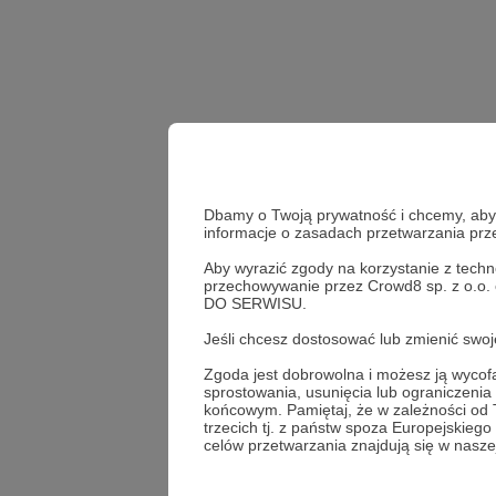
Dbamy o Twoją prywatność i chcemy, abyś 
informacje o zasadach przetwarzania pr
Aby wyrazić zgody na korzystanie z techn
przechowywanie przez Crowd8 sp. z o.o.
DO SERWISU.
Udostępnij
Jeśli chcesz dostosować lub zmienić sw
Zgoda jest dobrowolna i możesz ją wyc
sprostowania, usunięcia lub ograniczeni
końcowym. Pamiętaj, że w zależności od
Prawa d
trzecich tj. z państw spoza Europejskie
celów przetwarzania znajdują się w naszej