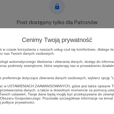
Post dostępny tylko dla Patronów
Aby zobaczyć ten materiał musisz być zalogowany
Cenimy Twoją prywatność
Zostań Patronem
w czasie korzystania z naszych usług czuł się komfortowo, dlatego te
zez nas Twoich danych osobowych.
Zaloguj się
ologii automatycznego śledzenia i zbierania danych, dostęp do inform
 oraz podmioty zewnętrzne, które wspierają nas w prowadzeniu dział
oje preferencje dotyczące zbierania danych osobowych, wybierz op
ofać w USTAWIENIACH ZAAWANSOWANYCH, gdzie jest także opisane Tw
a przetwarzania danych, a także w dowolnym momencie za pomocą usta
 Twoich ustawień, Twoje dane będą mogły być przekazywane do zewnę
ziecka / Fundacja Go'n'Act
Zobacz 
go Obszaru Gospodarczego. Pozostałe szczegółowe informacje na temat
 polityce prywatności.