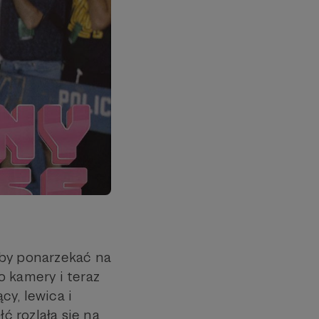
eby ponarzekać na
o kamery i teraz
cy, lewica i
ć rozlała się na