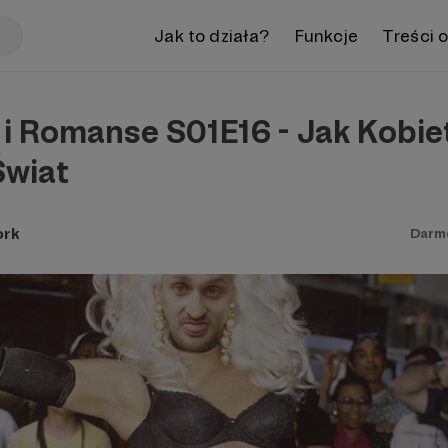
Jak to działa?
Funkcje
Treści 
 i Romanse S01E16 - Jak Kobie
Świat
ork
Darm