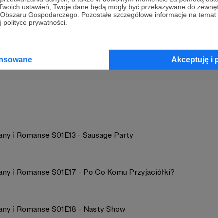
 Twoich ustawień, Twoje dane będą mogły być przekazywane do zewnę
go Obszaru Gospodarczego. Pozostałe szczegółowe informacje na temat
 polityce prywatności.
a.network
Zobacz 
ansowane
Akceptuję i 
any i Romanse S01E13 - Sausage Party
any i Romanse S01E17 - Po Co Komu Przyjaciółki?
any i Romanse S01E18 - Nasty Show