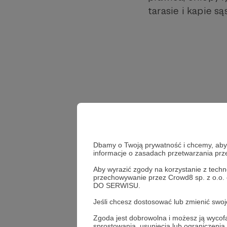
tarasie i kapie s
Dbamy o Twoją prywatność i chcemy, abyś 
informacje o zasadach przetwarzania pr
Aby wyrazić zgody na korzystanie z techn
przechowywanie przez Crowd8 sp. z o.o.
DO SERWISU.
Jeśli chcesz dostosować lub zmienić sw
bo to
złe
kobiety
Zgoda jest dobrowolna i możesz ją wyc
sprostowania, usunięcia lub ograniczeni