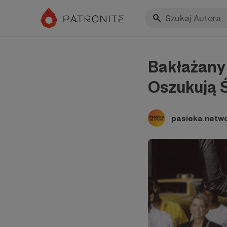
Bakłażany
Oszukują 
pasieka.netw