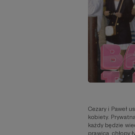
Cezary i Paweł u
kobiety. Prywatn
każdy będzie wied
prawica, chłopy ł