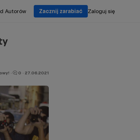
od Autorów
Zacznij zarabiać
Zaloguj się
ty
owy!
·
0
·
27.06.2021