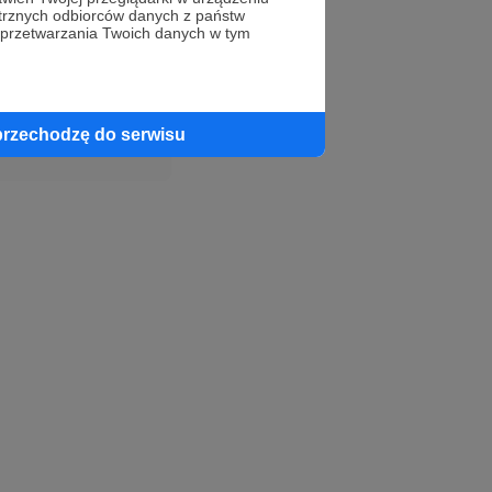
trznych odbiorców danych z państw
 przetwarzania Twoich danych w tym
profil autora
przechodzę do serwisu