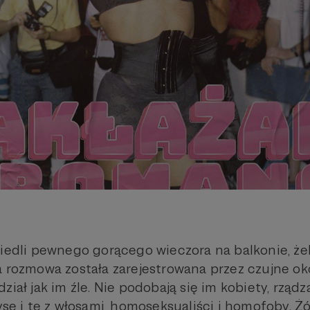
siedli pewnego gorącego wieczora na balkonie, ż
a rozmowa została zarejestrowana przez czujne ok
ział jak im źle. Nie podobają się im kobiety, rządzą
yse i te z włosami, homoseksualiści i homofoby. Żół