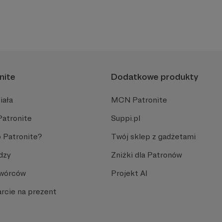
nite
Dodatkowe produkty
iała
MCN Patronite
Patronite
Suppi.pl
 Patronite?
Twój sklep z gadżetami
dzy
Zniżki dla Patronów
Twórców
Projekt AI
rcie na prezent