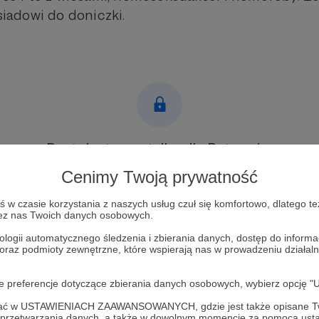
ąsiadowi do doniczki.
Post dostępny tylko dla Patronów
Cenimy Twoją prywatność
Aby zobaczyć ten materiał musisz być zalogowany
w czasie korzystania z naszych usług czuł się komfortowo, dlatego te
zez nas Twoich danych osobowych.
Zostań Patronem
ologii automatycznego śledzenia i zbierania danych, dostęp do inform
Zaloguj się
 oraz podmioty zewnętrzne, które wspierają nas w prowadzeniu dział
oje preferencje dotyczące zbierania danych osobowych, wybierz op
były
ofać w USTAWIENIACH ZAAWANSOWANYCH, gdzie jest także opisane Tw
a przetwarzania danych, a także w dowolnym momencie za pomocą usta