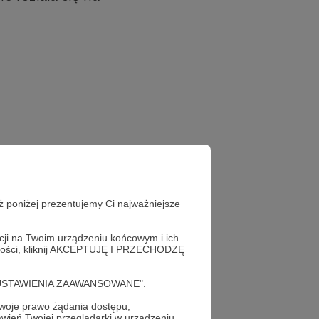
ż poniżej prezentujemy Ci najważniejsze
acji na Twoim urządzeniu końcowym i ich
alności, kliknij AKCEPTUJĘ I PRZECHODZĘ
cję "USTAWIENIA ZAAWANSOWANE".
oje prawo żądania dostępu,
wień Twojej przeglądarki w urządzeniu