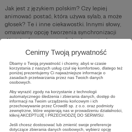
Jak jest z językiem polskim? Czy lepiej
animować postać, która używa sylab, a może
głosek? Te i inne ciekawostki. Innymi słowy,
omawiamy opcję tworzenia synchronizacji
dźwięku (mowy postaci) do obrazu tych
wszystkich, pyszczków i ust. :) A jak Wy sobie
Cenimy Twoją prywatność
radzicie z kłapami?
Dbamy o Twoją prywatność i chcemy, abyś w czasie
korzystania z naszych usług czuł się komfortowo, dlatego też
poniżej prezentujemy Ci najważniejsze informacje o
zasadach przetwarzania przez nas Twoich danych
Mój
profil na Patronite
!
osobowych.
Aby wyrazić zgody na korzystanie z technologii
Polecam
Motion Kiosk
- jest Patronem
automatycznego śledzenia i zbierania danych, dostęp do
projektu JUSTA ANIMUJE seria 3.
informacji na Twoim urządzeniu końcowym i ich
przechowywanie przez Crowd8 sp. z o.o. oraz podmioty
zewnętrzne, które wspierają nas w prowadzeniu działalności,
kliknij AKCEPTUJĘ I PRZECHODZĘ DO SERWISU.
Jeśli chcesz dostosować lub zmienić swoje preferencje
dotyczące zbierania danych osobowych, wybierz opcję