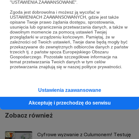
"USTAWIENIA ZAAWANSOWANE".
animacja
adobeanimate
ciekawostki
test
digimon
Zgoda jest dobrowolna i możesz ją wycofać w
USTAWIENIACH ZAAWANSOWANYCH, gdzie jest także
opisane Twoje prawo żądania dostępu, sprostowania,
Udostępnij
usunięcia lub ograniczenia przetwarzania danych, a także w
dowolnym momencie za pomocą ustawień Twojej
przeglądarki w urządzeniu końcowym. Pamiętaj, że w
zależności od Twoich ustawień, Twoje dane będą mogły być
przekazywane do zewnętrznych odbiorców danych z państw
trzecich tj. z państw spoza Europejskiego Obszaru
Gospodarczego. Pozostałe szczegółowe informacje na
temat przetwarzania Twoich danych w tym celów
przetwarzania znajdują się w naszej polityce prywatności.
Justyna Margielewska
Zobacz profil autora
Ustawienia zaawansowane
Akceptuję i przechodzę do serwisu
Zobacz również
Cyfrowe wyzwanie z Culumonem! Testuję