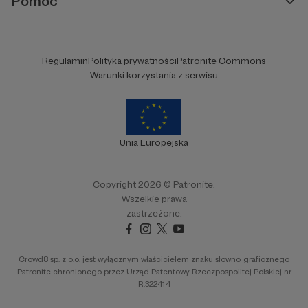
Pomoc
Regulamin
Polityka prywatności
Patronite Commons
Warunki korzystania z serwisu
Unia Europejska
Copyright 2026 © Patronite.
Wszelkie prawa
zastrzeżone.
Crowd8 sp. z o.o. jest wyłącznym właścicielem znaku słowno-graficznego
Patronite chronionego przez Urząd Patentowy Rzeczpospolitej Polskiej nr
R.322414