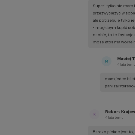
Super! tylko nie mam k
przezwyciężyć w sobi
ale potrzebuję tylko 
- mogłabym kupić sobi
osobie, to te licytacj
może ktoś ma wolne m
Maciej 
4 lata tem
mam jeden bilet 
pani zaintereso
Robert Krajew
4 lata temu
Bardzo piekne jest to