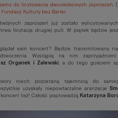
szamy do licytowania dwuosobowych zaproszeń
. 
o
Fundacji Kultury bez Barier
.
wójnych zaproszeń już zostało wylicytowanych 
 trwa licytacja drugiej puli. W piątek będzie jes
glądał sam koncert? Będzie transmitowany na
dtworzenia. Wystąpią na nim zaprzyjaźnie
sz Organek i Zalewski
, a do tego gościem s
wory niech pozostaną tajemnicą do same
wszystkie uzyskały niepowtarzalne aranżacje
Sm
ki koncert też! Całość poprowadzą
Katarzyna Bor