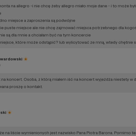
onta na allegro -i nie chcę żeby allegro miało moje dane - i to może by
e
jedno miejsce a zaproszenia są podwójne
e puste miejsce ale nie chcę zajmować miejsca potrzebnego dla kogoś
e nie są dla mnie a chciałam być na tym koncercie
iejsce, które może odstąpić? lub wylicytować ze mną, wtedy chętnie 
Twardowski
u
na koncert. Osoba, z którą miałem iść na koncert wyjeżdża niestety w de
wana proszę o kontakt.
ski
, że na liście wymienionych jest nazwisko Pana Piotra Barona. Pomimo te