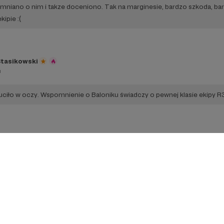
mniano o nim i takze doceniono. Tak na marginesie, bardzo szkoda, bar
ipie :(
Stasikowski
u
zuciło w oczy. Wspomnienie o Baloniku świadczy o pewnej klasie ekipy R3
jewit
óra