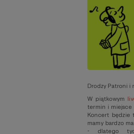
Drodzy Patroni i n
W piątkowym
li
termin i miejs
Koncert będzie
mamy bardzo małą
- dlatego ty