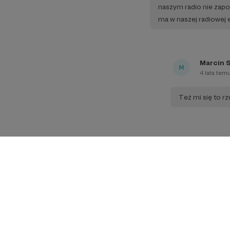
naszym radio nie zapo
ma w naszej radiowej ek
Marcin 
4 lata tem
Też mi się to r
Katarzyna Kra
4 lata temu
Do zobaczenia : )
Marcin Przepi
4 lata temu