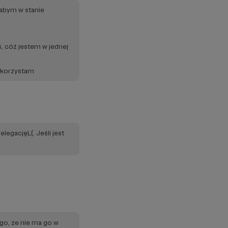
łabym w stanie
, cóż jestem w jednej
skorzystam
legacjęL(. Jeśli jest
go, ze nie ma go w