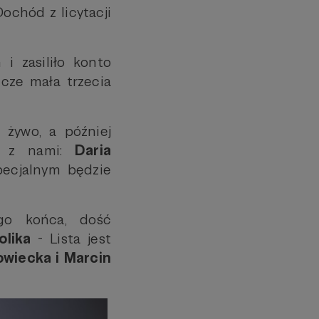
Dochód z licytacji
i zasiliło konto
zcze mała trzecia
 żywo, a później
ni z nami:
Daria
pecjalnym będzie
go końca, dość
olika
- Lista jest
owiecka i Marcin