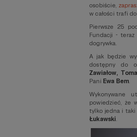
osobiście,
zapra
w całości trafi d
Pierwsze 25 pod
Fundacji - teraz
dogrywka.
A jak będzie wy
dostępny do o
Zawiałow, Toma
Pani
Ewa Bem
.
Wykonywane ut
powiedzieć, że 
tylko jedna i ta
Łukawski
.