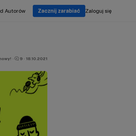
od Autorów
Zacznij zarabiać
Zaloguj się
mowy!
·
9
·
18.10.2021