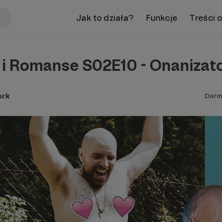
Jak to działa?
Funkcje
Treści 
 i Romanse S02E10 - Onanizat
ork
Darm