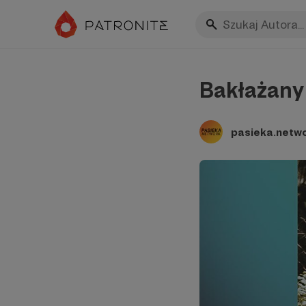
Bakłażany
pasieka.netw