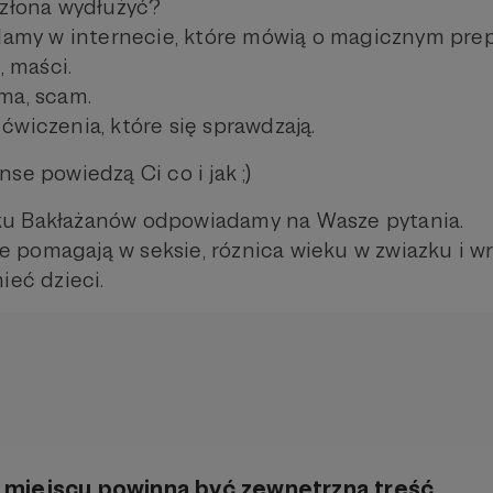
człona wydłużyć?
klamy w internecie, które mówią o magicznym pre
, maści.
ma, scam.
ćwiczenia, które się sprawdzają.
se powiedzą Ci co i jak ;)
u Bakłażanów odpowiadamy na Wasze pytania.
pomagają w seksie, róznica wieku w zwiazku i w
ieć dzieci.
miejscu powinna być zewnętrzna treść