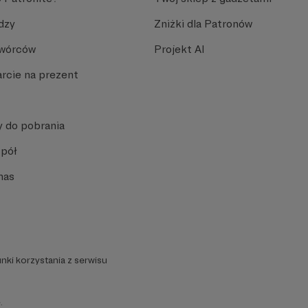
dzy
Zniżki dla Patronów
Twórców
Projekt AI
rcie na prezent
y do pobrania
spół
nas
nki korzystania z serwisu
.