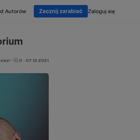
od Autorów
Zacznij zarabiać
Zaloguj się
orium
owy!
·
0
·
07.12.2021