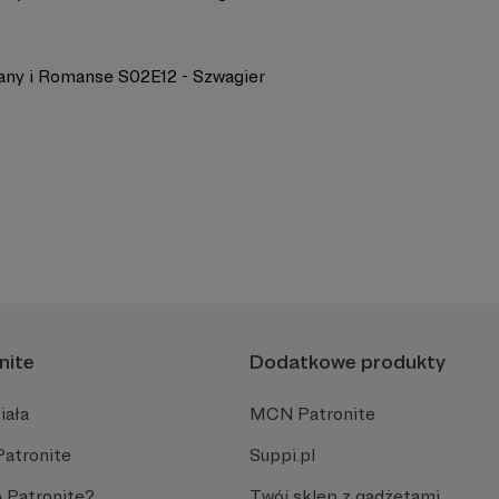
any i Romanse S02E12 - Szwagier
nite
Dodatkowe produkty
iała
MCN Patronite
Patronite
Suppi.pl
 Patronite?
Twój sklep z gadżetami