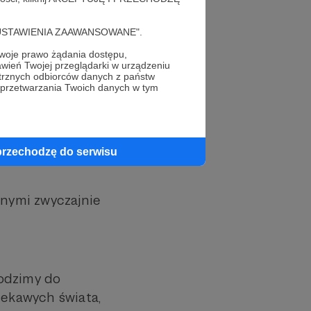
cję "USTAWIENIA ZAAWANSOWANE".
oje prawo żądania dostępu,
**************************
wień Twojej przeglądarki w urządzeniu
trznych odbiorców danych z państw
 przetwarzania Twoich danych w tym
re nasze
przechodzę do serwisu
znymi zwyczajnie
hodzimy do
iekawych świata,