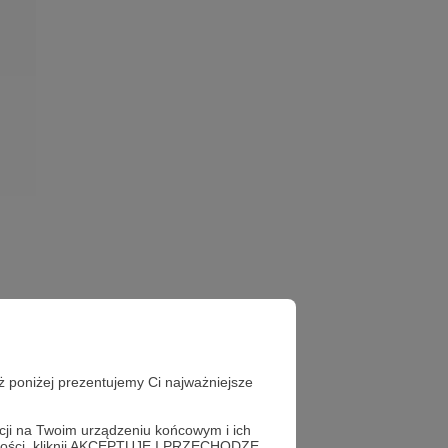
arne
ż poniżej prezentujemy Ci najważniejsze
EŁNE ODCINKI
acji na Twoim urządzeniu końcowym i ich
alności, kliknij AKCEPTUJĘ I PRZECHODZĘ