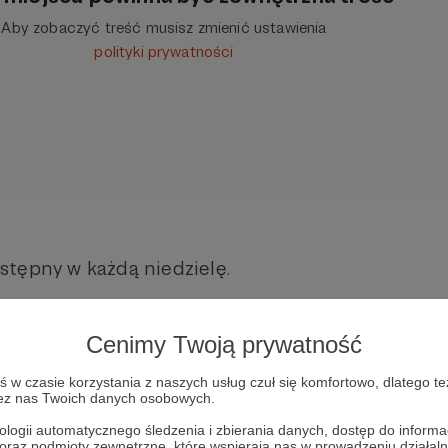
Aby zobaczyć treść musisz zmienić ustawienia
polityki prywatności
stępny w każdą niedzielę.
Cenimy Twoją prywatność
zypominamy wszystkim naszym patronom, o regul
domości na platformie PATRONITE.
w czasie korzystania z naszych usług czuł się komfortowo, dlatego te
zez nas Twoich danych osobowych.
nk do platformy TELEGRAM gdzie dostępne są P
ologii automatycznego śledzenia i zbierania danych, dostęp do inform
 oraz podmioty zewnętrzne, które wspierają nas w prowadzeniu dział