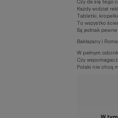
Czy da się tego 
Każdy widział re
Tabletki, kropelki
To wszystko ście
Są jednak pewne 
Bakłażany i Roman
W pełnym odcink
Czy wspomagacze 
Polaki nie chcą m
W tym 