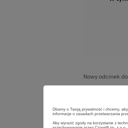
Nowy odcinek do
Jednocześnie pr
sprawdzanie wia
Dbamy o Twoją prywatność i chcemy, abyś 
informacje o zasadach przetwarzania pr
Wysyłamy tam li
Aby wyrazić zgody na korzystanie z techn
przechowywanie przez Crowd8 sp. z o.o.