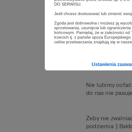
Bakłażanów i Ro
DO SERWISU.
Jeśli chcesz dostosować lub zmienić sw
Zgoda jest dobrowolna i możesz ją wyc
*******************
sprostowania, usunięcia lub ograniczeni
końcowym. Pamiętaj, że w zależności od
trzecich tj. z państw spoza Europejskie
celów przetwarzania znajdują się w naszej
Youtube już niej
materiały są za os
Ustawienia zaaw
Nie lubimy cofać
do nas nie pasuje
Żeby nie zwalnia
podziemia :) Bak