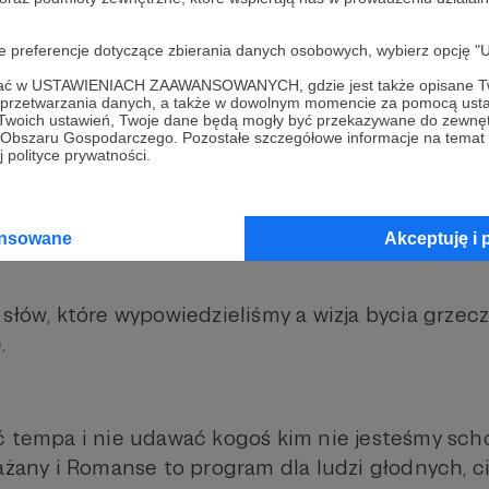
mansów.
oje preferencje dotyczące zbierania danych osobowych, wybierz op
ofać w USTAWIENIACH ZAAWANSOWANYCH, gdzie jest także opisane Tw
******************************************************
a przetwarzania danych, a także w dowolnym momencie za pomocą usta
 Twoich ustawień, Twoje dane będą mogły być przekazywane do zewnę
go Obszaru Gospodarczego. Pozostałe szczegółowe informacje na temat
 polityce prywatności.
ednokrotnie dawał nam do zrozumienia, że niektó
tre.
ansowane
Akceptuję i 
 słów, które wypowiedzieliśmy a wizja bycia grzec
.
ć tempa i nie udawać kogoś kim nie jesteśmy sc
łażany i Romanse to program dla ludzi głodnych, c