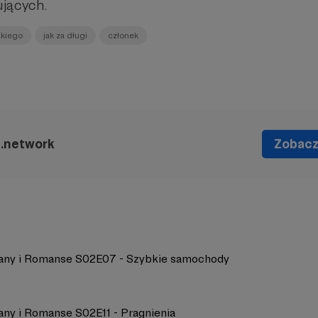
jących.
akiego
jak za długi
członek
a.network
Zobacz 
any i Romanse S02E07 - Szybkie samochody
any i Romanse S02E11 - Pragnienia