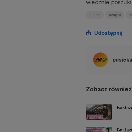
wiecznie poszuku
nie ma
czegoś
t
Udostępnij
pasiek
Zobacz również
Bakłaż
Bakłaż