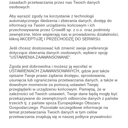
Zaloguj się
zasadach przetwarzania przez nas Twoich danych
osobowych.
Aby wyrazić zgody na korzystanie z technologii
komiks
rourke
ben grisanti
automatycznego śledzenia i zbierania danych, dostęp do
informacji na Twoim urządzeniu końcowym i ich
przechowywanie przez Crowd8 sp. z o.o. oraz podmioty
zewnętrzne, które wspierają nas w prowadzeniu działalności,
Udostępnij
kliknij AKCEPTUJĘ I PRZECHODZĘ DO SERWISU.
Jeśli chcesz dostosować lub zmienić swoje preferencje
dotyczące zbierania danych osobowych, wybierz opcję
"USTAWIENIA ZAAWANSOWANE".
Zgoda jest dobrowolna i możesz ją wycofać w
USTAWIENIACH ZAAWANSOWANYCH, gdzie jest także
opisane Twoje prawo żądania dostępu, sprostowania,
Łukasz Kowalczuk
usunięcia lub ograniczenia przetwarzania danych, a także w
dowolnym momencie za pomocą ustawień Twojej
przeglądarki w urządzeniu końcowym. Pamiętaj, że w
Zobacz profil autora
zależności od Twoich ustawień, Twoje dane będą mogły być
przekazywane do zewnętrznych odbiorców danych z państw
trzecich tj. z państw spoza Europejskiego Obszaru
Gospodarczego. Pozostałe szczegółowe informacje na
temat przetwarzania Twoich danych w tym celów
przetwarzania znajdują się w naszej polityce prywatności.
Zobacz również