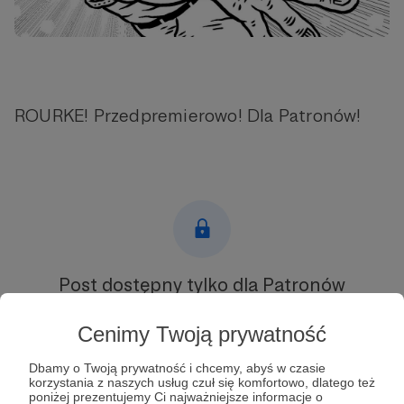
ROURKE! Przedpremierowo! Dla Patronów!
Post dostępny tylko dla Patronów
Aby zobaczyć ten materiał musisz być zalogowany
Cenimy Twoją prywatność
Dbamy o Twoją prywatność i chcemy, abyś w czasie
Zostań Patronem
korzystania z naszych usług czuł się komfortowo, dlatego też
poniżej prezentujemy Ci najważniejsze informacje o