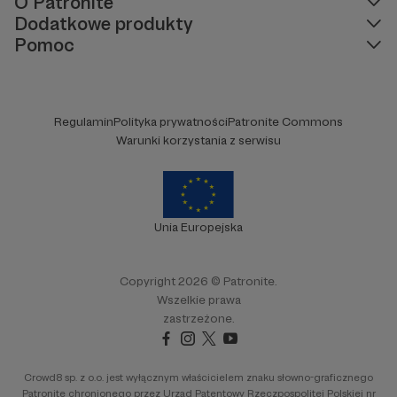
O Patronite
Dodatkowe produkty
Pomoc
Regulamin
Polityka prywatności
Patronite Commons
Warunki korzystania z serwisu
Unia Europejska
Copyright 2026 © Patronite.
Wszelkie prawa
zastrzeżone.
Crowd8 sp. z o.o. jest wyłącznym właścicielem znaku słowno-graficznego
Patronite chronionego przez Urząd Patentowy Rzeczpospolitej Polskiej nr