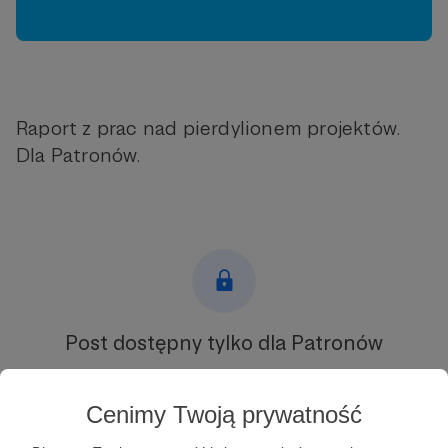
Raport z prac nad pierdylionem projektów.
Dla Patronów.
Post dostępny tylko dla Patronów
Aby zobaczyć ten materiał musisz być zalogowany
Cenimy Twoją prywatność
Zostań Patronem