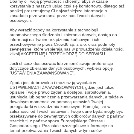
Dbamy o Twoją prywatność i chcemy, abyś w czasie
korzystania z naszych usług czuł się komfortowo, dlatego też
Zaloguj się
poniżej prezentujemy Ci najważniejsze informacje o
zasadach przetwarzania przez nas Twoich danych
osobowych.
ilustracja
komiks
frankenrocker and the jailbait punks
Aby wyrazić zgody na korzystanie z technologii
automatycznego śledzenia i zbierania danych, dostęp do
hockeypocalypse
slime and sorcery
rpg
bitwy i przygody
informacji na Twoim urządzeniu końcowym i ich
przechowywanie przez Crowd8 sp. z o.o. oraz podmioty
neon lords of the toxic wasteland
zewnętrzne, które wspierają nas w prowadzeniu działalności,
kliknij AKCEPTUJĘ I PRZECHODZĘ DO SERWISU.
Jeśli chcesz dostosować lub zmienić swoje preferencje
Udostępnij
dotyczące zbierania danych osobowych, wybierz opcję
"USTAWIENIA ZAAWANSOWANE".
Zgoda jest dobrowolna i możesz ją wycofać w
USTAWIENIACH ZAAWANSOWANYCH, gdzie jest także
opisane Twoje prawo żądania dostępu, sprostowania,
usunięcia lub ograniczenia przetwarzania danych, a także w
dowolnym momencie za pomocą ustawień Twojej
Łukasz Kowalczuk
przeglądarki w urządzeniu końcowym. Pamiętaj, że w
zależności od Twoich ustawień, Twoje dane będą mogły być
przekazywane do zewnętrznych odbiorców danych z państw
Zobacz profil autora
trzecich tj. z państw spoza Europejskiego Obszaru
Gospodarczego. Pozostałe szczegółowe informacje na
temat przetwarzania Twoich danych w tym celów