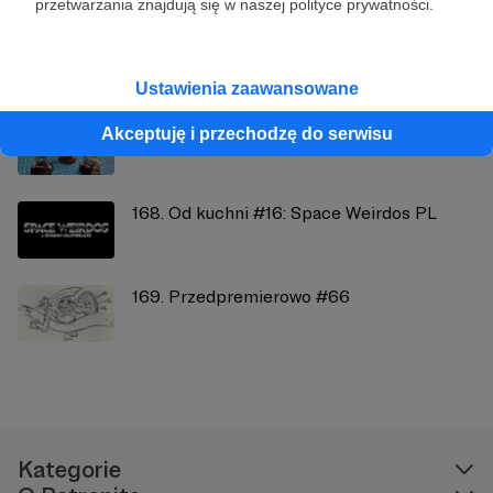
przetwarzania znajdują się w naszej polityce prywatności.
Zobacz również
Ustawienia zaawansowane
164. DO ROBOTY #21
Akceptuję i przechodzę do serwisu
168. Od kuchni #16: Space Weirdos PL
169. Przedpremierowo #66
Kategorie