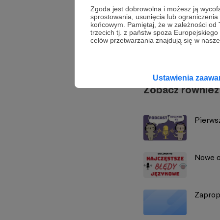
Zgoda jest dobrowolna i możesz ją wyc
sprostowania, usunięcia lub ograniczeni
końcowym. Pamiętaj, że w zależności od
trzecich tj. z państw spoza Europejskie
O język
celów przetwarzania znajdują się w naszej
Ustawienia zaaw
Zobacz również
Pierws
Nowe o
Zaprop