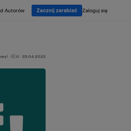
od Autorów
Zacznij zarabiać
Zaloguj się
owy!
·
0
·
25.04.2022