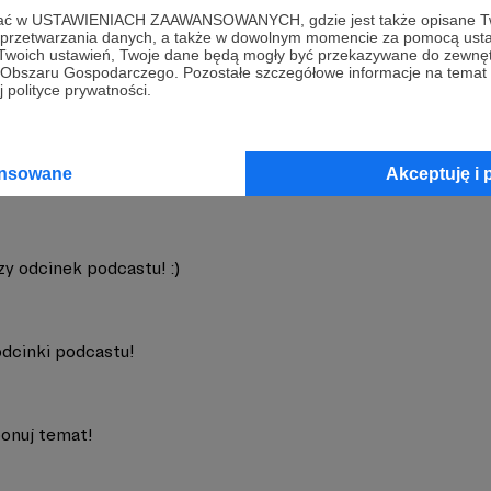
ofać w USTAWIENIACH ZAAWANSOWANYCH, gdzie jest także opisane Tw
a przetwarzania danych, a także w dowolnym momencie za pomocą usta
 Twoich ustawień, Twoje dane będą mogły być przekazywane do zewnę
go Obszaru Gospodarczego. Pozostałe szczegółowe informacje na temat
u
Zobacz 
 polityce prywatności.
ansowane
Akceptuję i 
zy odcinek podcastu! :)
dcinki podcastu!
onuj temat!