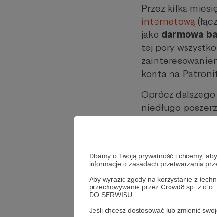
Przez kilka mies
internetową
(łąc
jako
darmowa ba
tej pory wszystko
zainteresowaniem
konta na Patronit
Oprócz dalszego 
niedługo poszerz
każde wsparcie, 
Jeśli masz jakieś
Dbamy o Twoją prywatność i chcemy, abyś 
Dzięki!
informacje o zasadach przetwarzania pr
Aby wyrazić zgody na korzystanie z techn
językoznawstwo
języ
przechowywanie przez Crowd8 sp. z o.o.
DO SERWISU.
Jeśli chcesz dostosować lub zmienić sw
Udostępnij