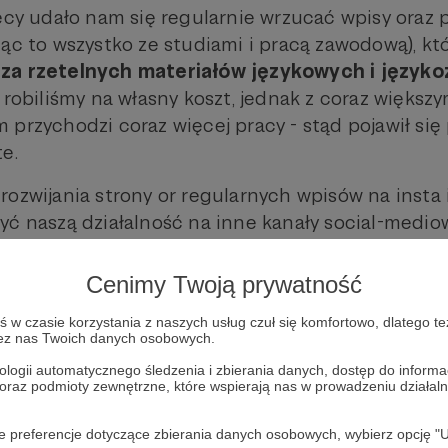
ięcy udało nam się regularnie wrzucać wpisy oraz
ząc to wszystko ze studiami i pracą zawodową), kt
za rzetelnych materiałów językowych i język
 robiliśmy na własny koszt, jednak z coraz większ
 przychodzi coraz więcej pracy - stąd pojawił się
e.
rozwijania strony or regularnych wpisów na insta 
yć naszą działalność na inne kanały social-medio
nawet to najmniejsze, będzie dla nas niezwykle c
Cenimy Twoją prywatność
 pytania lub sugestie,
napisz do nas
. :)
w czasie korzystania z naszych usług czuł się komfortowo, dlatego te
zez nas Twoich danych osobowych.
ologii automatycznego śledzenia i zbierania danych, dostęp do inform
kiobce
 oraz podmioty zewnętrzne, które wspierają nas w prowadzeniu dział
oje preferencje dotyczące zbierania danych osobowych, wybierz op