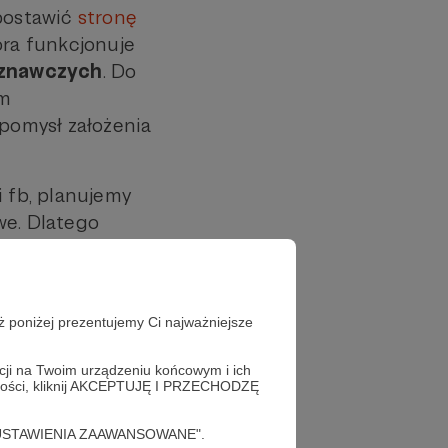
 postawić
stronę
óra funkcjonuje
oznawczych
. Do
ym
 pomysł założenia
i fb, planujemy
we. Dlatego
enne!
ż poniżej prezentujemy Ci najważniejsze
acji na Twoim urządzeniu końcowym i ich
alności, kliknij AKCEPTUJĘ I PRZECHODZĘ
cję "USTAWIENIA ZAAWANSOWANE".