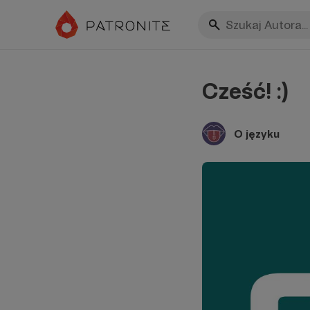
Cześć! :)
O języku