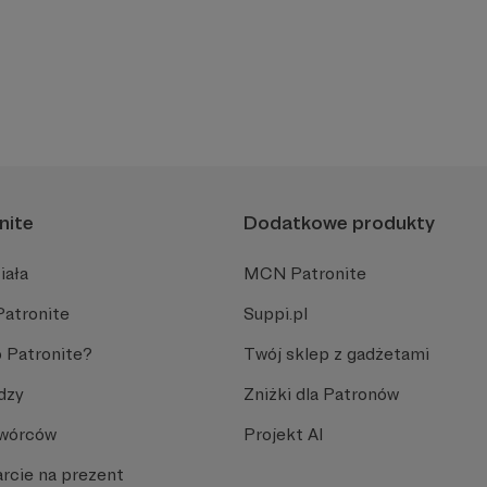
nite
Dodatkowe produkty
iała
MCN Patronite
Patronite
Suppi.pl
 Patronite?
Twój sklep z gadżetami
dzy
Zniżki dla Patronów
Twórców
Projekt AI
rcie na prezent