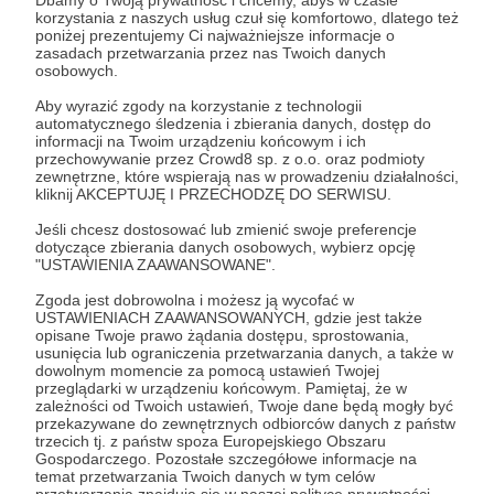
Dbamy o Twoją prywatność i chcemy, abyś w czasie
korzystania z naszych usług czuł się komfortowo, dlatego też
poniżej prezentujemy Ci najważniejsze informacje o
Zostań Patronem
zasadach przetwarzania przez nas Twoich danych
osobowych.
Zaloguj się
Aby wyrazić zgody na korzystanie z technologii
automatycznego śledzenia i zbierania danych, dostęp do
informacji na Twoim urządzeniu końcowym i ich
przechowywanie przez Crowd8 sp. z o.o. oraz podmioty
patronite
język
zewnętrzne, które wspierają nas w prowadzeniu działalności,
kliknij AKCEPTUJĘ I PRZECHODZĘ DO SERWISU.
Jeśli chcesz dostosować lub zmienić swoje preferencje
Udostępnij
dotyczące zbierania danych osobowych, wybierz opcję
"USTAWIENIA ZAAWANSOWANE".
Zgoda jest dobrowolna i możesz ją wycofać w
USTAWIENIACH ZAAWANSOWANYCH, gdzie jest także
opisane Twoje prawo żądania dostępu, sprostowania,
usunięcia lub ograniczenia przetwarzania danych, a także w
dowolnym momencie za pomocą ustawień Twojej
O języku
przeglądarki w urządzeniu końcowym. Pamiętaj, że w
zależności od Twoich ustawień, Twoje dane będą mogły być
przekazywane do zewnętrznych odbiorców danych z państw
Zobacz profil autora
trzecich tj. z państw spoza Europejskiego Obszaru
Gospodarczego. Pozostałe szczegółowe informacje na
temat przetwarzania Twoich danych w tym celów