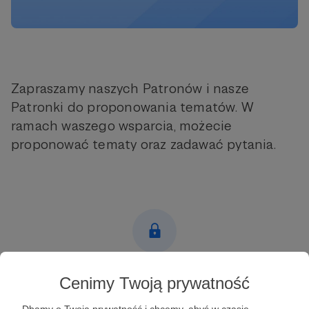
Zapraszamy naszych Patronów i nasze
Patronki do proponowania tematów. W
ramach waszego wsparcia, możecie
proponować tematy oraz zadawać pytania.
Post dostępny tylko dla Patronów
Cenimy Twoją prywatność
Aby zobaczyć ten materiał musisz być zalogowany