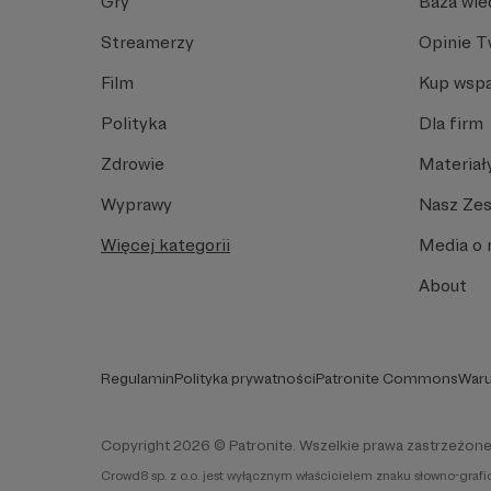
Gry
Baza wie
Streamerzy
Opinie 
Film
Kup wspa
Polityka
Dla firm
Zdrowie
Materiał
Wyprawy
Nasz Ze
Więcej kategorii
Media o 
About
Regulamin
Polityka prywatności
Patronite Commons
Waru
Copyright 2026 © Patronite. Wszelkie prawa zastrzeżone
Crowd8 sp. z o.o. jest wyłącznym właścicielem znaku słowno-graf