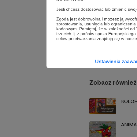
animacja
szkice
Jeśli chcesz dostosować lub zmienić sw
Zgoda jest dobrowolna i możesz ją wyc
Udostępnij
sprostowania, usunięcia lub ograniczeni
końcowym. Pamiętaj, że w zależności od
trzecich tj. z państw spoza Europejskie
celów przetwarzania znajdują się w naszej
Justyn
Ustawienia zaaw
Zobacz również
KOLORO
ANIMAT