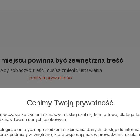
miejscu powinna być zewnętrzna treść
Aby zobaczyć treść musisz zmienić ustawienia
polityki prywatności
Cenimy Twoją prywatność
w czasie korzystania z naszych usług czuł się komfortowo, dlatego te
zez nas Twoich danych osobowych.
ologii automatycznego śledzenia i zbierania danych, dostęp do inform
 oraz podmioty zewnętrzne, które wspierają nas w prowadzeniu dział