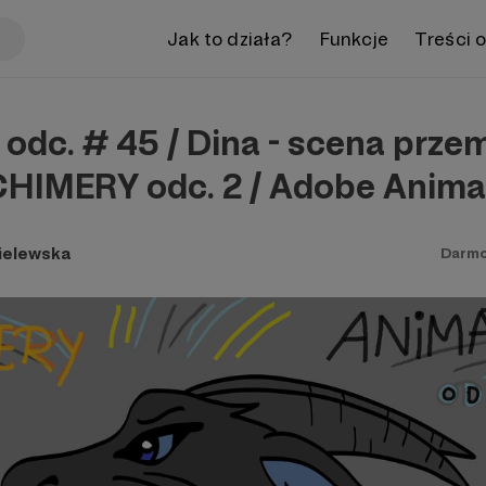
Jak to działa?
Funkcje
Treści 
dc. # 45 / Dina - scena prze
 CHIMERY odc. 2 / Adobe Anima
ielewska
Darm