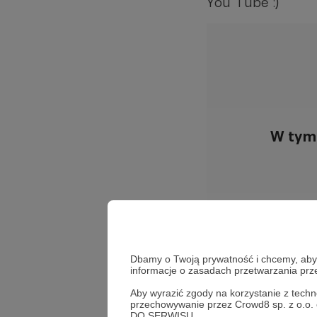
You Tube :)
W tym 
Dbamy o Twoją prywatność i chcemy, abyś 
informacje o zasadach przetwarzania pr
Aby wyrazić zgody na korzystanie z techn
przechowywanie przez Crowd8 sp. z o.o.
DO SERWISU.