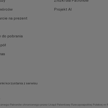
dzy
Zniżki dla Patronów
Twórców
Projekt AI
rcie na prezent
y do pobrania
spół
nas
nki korzystania z serwisu
.
icznego Patronite chronionego przez Urząd Patentowy Rzeczpospolitej Polskiej nr 