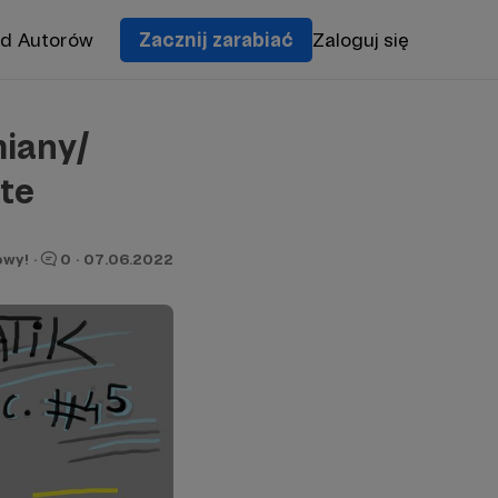
od Autorów
Zacznij zarabiać
Zaloguj się
miany/
te
owy!
·
0
·
07.06.2022