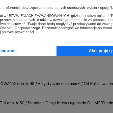
chimery
adobeanimate
oje preferencje dotyczące zbierania danych osobowych, wybierz op
ofać w USTAWIENIACH ZAAWANSOWANYCH, gdzie jest także opisane Tw
a przetwarzania danych, a także w dowolnym momencie za pomocą usta
 Twoich ustawień, Twoje dane będą mogły być przekazywane do zewnę
go Obszaru Gospodarczego. Pozostałe szczegółowe informacje na temat
 polityce prywatności.
a Margielewska
Zobacz 
ansowane
Akceptuję i 
WANKI odc. # 49 / Artystyczny miszmasz! / Od Króla Lwa do 
IK odc. # 50 / Scenka z Diną i bitwa / ujęcia do CHIMERY odc