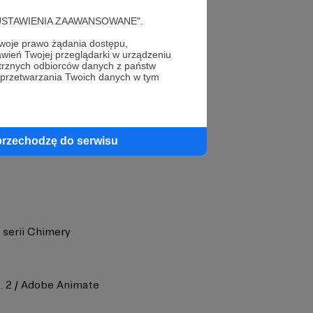
cję "USTAWIENIA ZAAWANSOWANE".
oje prawo żądania dostępu,
wień Twojej przeglądarki w urządzeniu
trznych odbiorców danych z państw
 przetwarzania Twoich danych w tym
profil autora
przechodzę do serwisu
serii Chimery
. 2 / Adobe Animate