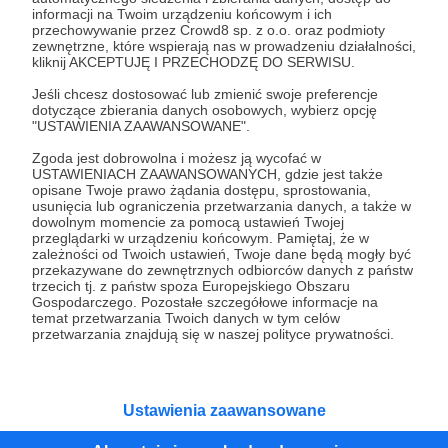
projektu RE - ANIMACJA cz.1
informacji na Twoim urządzeniu końcowym i ich
przechowywanie przez Crowd8 sp. z o.o. oraz podmioty
Opowiadam uczestnikom Integracyjnych Warsztatów
zewnętrzne, które wspierają nas w prowadzeniu działalności,
Edukacji Kulturalnej RE - ANIMACJA jak powstaje mój serial
kliknij AKCEPTUJĘ I PRZECHODZĘ DO SERWISU.
Chimery.
Jeśli chcesz dostosować lub zmienić swoje preferencje
animacja
chimery
adobeanimate
dotyczące zbierania danych osobowych, wybierz opcję
"USTAWIENIA ZAAWANSOWANE".
Zgoda jest dobrowolna i możesz ją wycofać w
USTAWIENIACH ZAAWANSOWANYCH, gdzie jest także
opisane Twoje prawo żądania dostępu, sprostowania,
usunięcia lub ograniczenia przetwarzania danych, a także w
dowolnym momencie za pomocą ustawień Twojej
przeglądarki w urządzeniu końcowym. Pamiętaj, że w
zależności od Twoich ustawień, Twoje dane będą mogły być
przekazywane do zewnętrznych odbiorców danych z państw
trzecich tj. z państw spoza Europejskiego Obszaru
Gospodarczego. Pozostałe szczegółowe informacje na
temat przetwarzania Twoich danych w tym celów
przetwarzania znajdują się w naszej polityce prywatności.
23.08.2022
Brak komentarzy
●
Ustawienia zaawansowane
Scenka z Cykorem - fragment CHIMERY