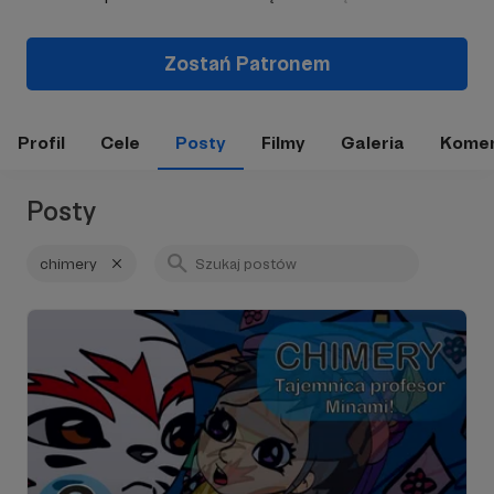
Zostań Patronem
Profil
Cele
Posty
Filmy
Galeria
Komen
Posty
chimery