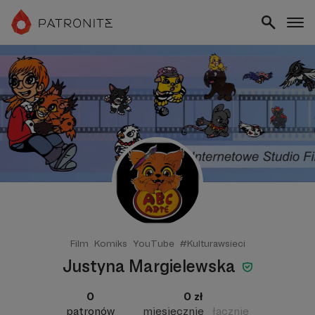
Film
Komiks
YouTube
#Kulturawsieci
Justyna Margielewska
0
0 zł
patronów
miesięcznie
łącznie