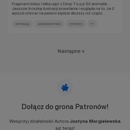
Fragment bitwy i kilka ujęć z Diną! To już 50 animatik...
Jeszcze troszkę ilustracji powstanie i wygląda na to, że 2
epizod chimer na pewno będzie dłuższy niż część
pierwsza. Trzymajcie kciuki!
animacja
adobeanimate
chimery
+1
Następne »
Dołącz do grona Patronów!
Wesprzyj działalność Autora
Justyna Margielewska
już teraz!