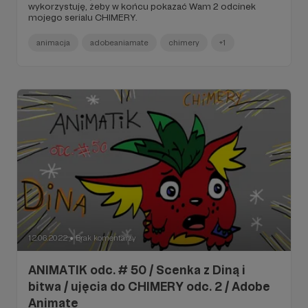
wykorzystuję, żeby w końcu pokazać Wam 2 odcinek
mojego serialu CHIMERY.
animacja
adobeaniamate
chimery
+1
12.06.2022
Brak komentarzy
●
ANIMATIK odc. # 50 / Scenka z Diną i
bitwa / ujęcia do CHIMERY odc. 2 / Adobe
Animate