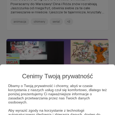
Powracamy do Warszawy! Dina i Róża znów rozrabiają.
Jaszczurka od mega fryt, obwinia siebie za te całe
zamieszanie w mieście. I jeszcze te tajemnicze, kryształy...
Tylko czy problemy z mocą Diny to jedyne zagrożenie?
animacja
chimery
serial
+2
Cenimy Twoją prywatność
Dbamy o Twoją prywatność i chcemy, abyś w czasie
korzystania z naszych usług czuł się komfortowo, dlatego też
poniżej prezentujemy Ci najważniejsze informacje o
10.09.2022
Brak komentarzy
●
zasadach przetwarzania przez nas Twoich danych
osobowych.
JUSTA ANIMUJE odc. # 110 / Jak powstaje
Aby wyrazić zgody na korzystanie z technologii
serial CHIMERY? / Podsumowanie
automatycznego śledzenia i zbierania danych, dostęp do