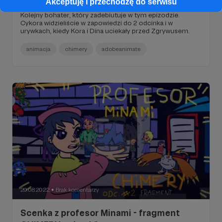
Akceptuję i przechodzę do serwisu
epizod 2 #animacja
Kolejny bohater, który zadebiutuje w tym epizodzie.
Cykora widzieliście w zapowiedzi do 2 odcinka i w
urywkach, kiedy Kora i Dina uciekały przed Zgrywusem.
animacja
chimery
adobeanimate
20.08.2022
Brak komentarzy
●
Scenka z profesor Minami - fragment