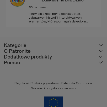
30
patronów
Filmy dla dzieci pełne ciekawostek,
zabawnych historii i interaktywnych
elementów, które pomagają dzieciom
rozwijać ciekawość świata, umiejętności
logicznego myślenia oraz zdolności
rozwiązywania problemów. W każdym
odcinku stawiamy na wartościową edukację
podaną w przystępny i angażujący sposób.
Kategorie
O Patronite
Dodatkowe produkty
Pomoc
Regulamin
Polityka prywatności
Patronite Commons
Warunki korzystania z serwisu