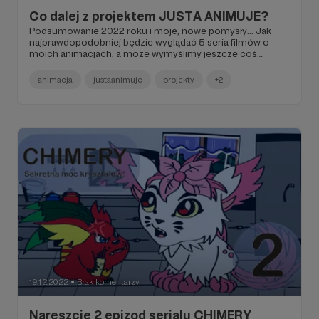
Co dalej z projektem JUSTA ANIMUJE?
Podsumowanie 2022 roku i moje, nowe pomysły... Jak
najprawdopodobniej będzie wyglądać 5 seria filmów o
moich animacjach, a może wymyślimy jeszcze coś
innego?
animacja
justaanimuje
projekty
+2
19.12.2022
Brak komentarzy
●
Nareszcie 2 epizod serialu CHIMERY