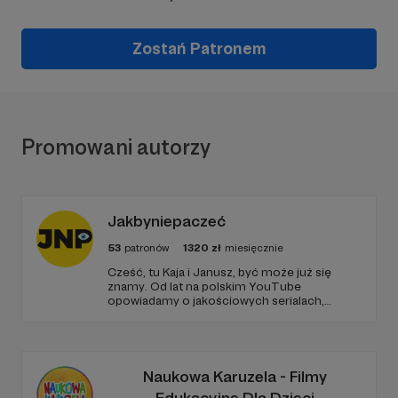
Zostań Patronem
Promowani autorzy
Jakbyniepaczeć
53
patronów
1320
zł
miesięcznie
Cześć, tu Kaja i Janusz, być może już się
znamy. Od lat na polskim YouTube
opowiadamy o jakościowych serialach,
edukując i recenzując. Jeździmy też z kamerą
śladami serialowych planów filmowych, takich
jak Gra o Tron, Stranger Things czy
Heweliusz. To dzięki Wam możemy się
rozwijać i dalej działać!
Naukowa Karuzela - Filmy
Edukacyjne Dla Dzieci