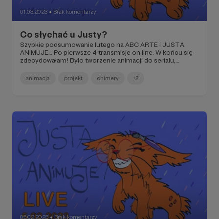
01.03.2023
Brak komentarzy
●
Co słychać u Justy?
Szybkie podsumowanie lutego na ABC ARTE i JUSTA
ANIMUJE… Po pierwsze 4 transmisje on line. W końcu się
zdecydowałam! Było tworzenie animacji do serialu,
kieszonkowe potwory i koty. Wkrótce, wrócimy do tematu
smoków i kotów. Kto był na ostatnim LIVE 26.02, ten wie,
animacja
projekt
chimery
+2
o co biega.
05.02.2023
Brak komentarzy
●