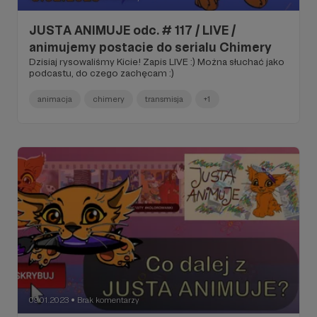
JUSTA ANIMUJE odc. # 117 / LIVE /
animujemy postacie do serialu Chimery
Dzisiaj rysowaliśmy Kicie! Zapis LIVE :) Można słuchać jako
podcastu, do czego zachęcam :)
animacja
chimery
transmisja
+1
09.01.2023
Brak komentarzy
●