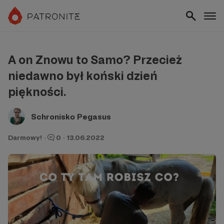
A on Znowu to Samo? Przecież
niedawno był koński dzień
piękności.
Schronisko Pegasus
Darmowy!
·
0
·
13.06.2022