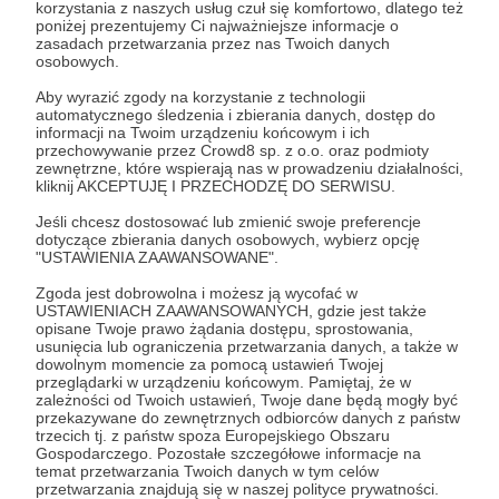
korzystania z naszych usług czuł się komfortowo, dlatego też
poniżej prezentujemy Ci najważniejsze informacje o
zwierzeta
kucyki
zasadach przetwarzania przez nas Twoich danych
osobowych.
Udostępnij
Aby wyrazić zgody na korzystanie z technologii
automatycznego śledzenia i zbierania danych, dostęp do
informacji na Twoim urządzeniu końcowym i ich
przechowywanie przez Crowd8 sp. z o.o. oraz podmioty
zewnętrzne, które wspierają nas w prowadzeniu działalności,
kliknij AKCEPTUJĘ I PRZECHODZĘ DO SERWISU.
Jeśli chcesz dostosować lub zmienić swoje preferencje
dotyczące zbierania danych osobowych, wybierz opcję
Schronisko Pegasus
"USTAWIENIA ZAAWANSOWANE".
Zgoda jest dobrowolna i możesz ją wycofać w
Zobacz profil autora
USTAWIENIACH ZAAWANSOWANYCH, gdzie jest także
opisane Twoje prawo żądania dostępu, sprostowania,
usunięcia lub ograniczenia przetwarzania danych, a także w
dowolnym momencie za pomocą ustawień Twojej
przeglądarki w urządzeniu końcowym. Pamiętaj, że w
zależności od Twoich ustawień, Twoje dane będą mogły być
Zobacz również
przekazywane do zewnętrznych odbiorców danych z państw
trzecich tj. z państw spoza Europejskiego Obszaru
Gospodarczego. Pozostałe szczegółowe informacje na
temat przetwarzania Twoich danych w tym celów
Zwierzęta też chorują!
przetwarzania znajdują się w naszej polityce prywatności.