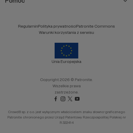
Pomoc
Regulamin
Polityka prywatności
Patronite Commons
Warunki korzystania z serwisu
Unia Europejska
Copyright 2026 © Patronite.
Wszelkie prawa
zastrzeżone.
Crowd8 sp. z o.o. jest wyłącznym właścicielem znaku słowno-graficznego
Patronite chronionego przez Urząd Patentowy Rzeczpospolitej Polskiej nr
R.322414