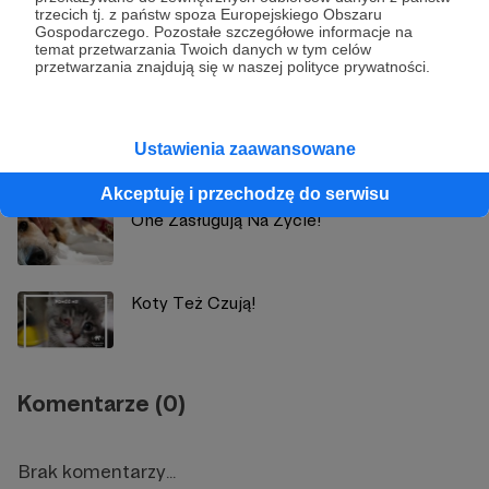
trzecich tj. z państw spoza Europejskiego Obszaru
Gospodarczego. Pozostałe szczegółowe informacje na
temat przetwarzania Twoich danych w tym celów
Zobacz również
przetwarzania znajdują się w naszej polityce prywatności.
Ponad 100 dni Walk na Ukrainie to Ponad
Ustawienia zaawansowane
100 Dni Cierpienia Niewinnych
Akceptuję i przechodzę do serwisu
One Zasługują Na Życie!
Koty Też Czują!
Komentarze (0)
Brak komentarzy...