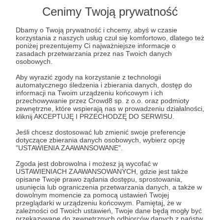
Cenimy Twoją prywatność
Zostań Naszym Patronem i pomóż nam IM
POMAGAC!
Dbamy o Twoją prywatność i chcemy, abyś w czasie
korzystania z naszych usług czuł się komfortowo, dlatego też
poniżej prezentujemy Ci najważniejsze informacje o
zasadach przetwarzania przez nas Twoich danych
osobowych.
pies
pomocdlapsow
pomoczwierzętom
dlazwierzat
Aby wyrazić zgody na korzystanie z technologii
schronisko
schroniskopegasus
automatycznego śledzenia i zbierania danych, dostęp do
informacji na Twoim urządzeniu końcowym i ich
przechowywanie przez Crowd8 sp. z o.o. oraz podmioty
zewnętrzne, które wspierają nas w prowadzeniu działalności,
Udostępnij
kliknij AKCEPTUJĘ I PRZECHODZĘ DO SERWISU.
Jeśli chcesz dostosować lub zmienić swoje preferencje
dotyczące zbierania danych osobowych, wybierz opcję
"USTAWIENIA ZAAWANSOWANE".
Zgoda jest dobrowolna i możesz ją wycofać w
USTAWIENIACH ZAAWANSOWANYCH, gdzie jest także
Schronisko Pegasus
opisane Twoje prawo żądania dostępu, sprostowania,
usunięcia lub ograniczenia przetwarzania danych, a także w
dowolnym momencie za pomocą ustawień Twojej
Zobacz profil autora
przeglądarki w urządzeniu końcowym. Pamiętaj, że w
zależności od Twoich ustawień, Twoje dane będą mogły być
przekazywane do zewnętrznych odbiorców danych z państw