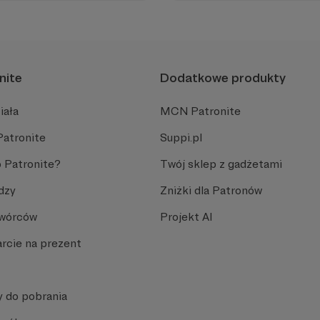
interwencji, gdyż warunki w 
życiu.
nite
Dodatkowe produkty
iała
MCN Patronite
Patronite
Suppi.pl
 Patronite?
Twój sklep z gadżetami
dzy
Zniżki dla Patronów
Twórców
Projekt AI
rcie na prezent
y do pobrania