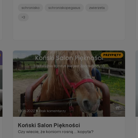
schronisko
schroniskopegasus
zwierzeta
+3
PRZYPIĘTY
15.05.2022
Brak komentarzy
●
Koński Salon Piękności
Czy wiecie, że koniom rosną ... kopyta?