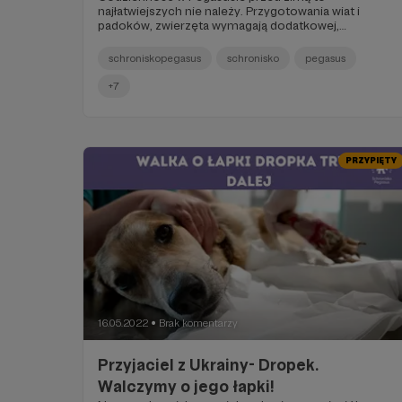
najłatwiejszych nie należy. Przygotowania wiat i
padoków, zwierzęta wymagają dodatkowej,
specjalnej opieki, a codzienne dbanie o trzódkę nie
może nijak być gorsze, co to to nie! Co zrobić
schroniskopegasus
schronisko
pegasus
zatem, gdy w ciągu jednego tygodnia zdarzają się aż
trzy sytuacje, w których musimy walczyć o życie aż
+7
11 bied?
PRZYPIĘTY
16.05.2022
Brak komentarzy
●
Przyjaciel z Ukrainy- Dropek.
Walczymy o jego łapki!