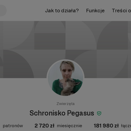
Jak to działa?
Funkcje
Treści 
Zwierzęta
Schronisko Pegasus
1
2 720
zł
181 980
zł
patronów
miesięcznie
łącz