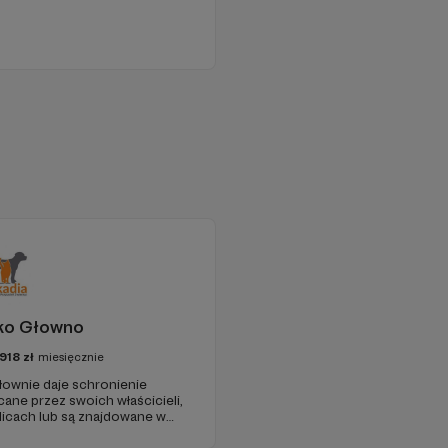
sko Głowno
918
zł
miesięcznie
Głownie daje schronienie
ane przez swoich właścicieli,
licach lub są znajdowane w
takie, które pochodzą z