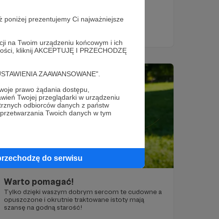
rzeczywistość, teraz walczymy o życie!
konie
koń
interwencja
+4
ż poniżej prezentujemy Ci najważniejsze
acji na Twoim urządzeniu końcowym i ich
alności, kliknij AKCEPTUJĘ I PRZECHODZĘ
cję "USTAWIENIA ZAAWANSOWANE".
oje prawo żądania dostępu,
wień Twojej przeglądarki w urządzeniu
trznych odbiorców danych z państw
 przetwarzania Twoich danych w tym
przechodzę do serwisu
28.07.2022
Brak komentarzy
●
Warto pomagać!
Tylko dzięki waszym dobrym sercom te cudowne a
opuszczone i okrutnie traktowane istoty mają
szansę na godną starość!