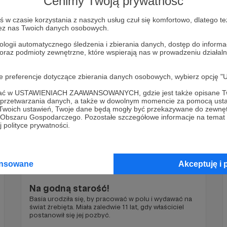
Cenimy Twoją prywatność
Do Aksamitki, skrajnie zaniedbanej źrebki dołączyła
Makadamia, koszmarnie poparzona klacz.
w czasie korzystania z naszych usług czuł się komfortowo, dlatego te
zez nas Twoich danych osobowych.
uratuj
koń
konie
+4
ologii automatycznego śledzenia i zbierania danych, dostęp do inform
 oraz podmioty zewnętrzne, które wspierają nas w prowadzeniu dział
oje preferencje dotyczące zbierania danych osobowych, wybierz op
ofać w USTAWIENIACH ZAAWANSOWANYCH, gdzie jest także opisane Tw
a przetwarzania danych, a także w dowolnym momencie za pomocą usta
 Twoich ustawień, Twoje dane będą mogły być przekazywane do zewnę
go Obszaru Gospodarczego. Pozostałe szczegółowe informacje na temat
 polityce prywatności.
ansowane
Akceptuję i 
03.08.2022
Brak komentarzy
●
Na godną starość!
Basia urodziła się, by pracować w polu i wydawać na
świat źrebięta. Miała zaledwie 11 lat, gdy właściciel
postanowił się jej pozbyć.