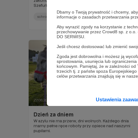
zakończeniem? Oto jedna z nich 🥰 Rurka- klacz i
Szefuńcio malutki kucyk to nasza top Para. Nie
rozstają się nawet na krok, chociaż czasami mają
Dbamy o Twoją prywatność i chcemy, abyś 
ciche momenty. Chcecie zostać ambasadorami ich
schronisko
pomocdlakoni
psy
+7
informacje o zasadach przetwarzania pr
miłości? Dołącz do naszych Patronów i Twórz z
Nami Piękne Historie.
Aby wyrazić zgody na korzystanie z techn
przechowywanie przez Crowd8 sp. z o.o.
DO SERWISU.
Jeśli chcesz dostosować lub zmienić sw
Zgoda jest dobrowolna i możesz ją wyc
sprostowania, usunięcia lub ograniczeni
końcowym. Pamiętaj, że w zależności od
trzecich tj. z państw spoza Europejskie
celów przetwarzania znajdują się w naszej
Ustawienia zaaw
22.08.2022
Brak komentarzy
●
Dzień za dniem
W azylu nie ma przerw, dni wolnych. Każdego dnia
mamy pełne ręce roboty przy opiece nad naszymi
pupilami.