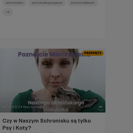
schronisko
schroniskopegasus
pomocdlakoni
+4
PRZYPIĘTY
06.05.2022
Brak komentarzy
●
Czy w Naszym Schronisku są tylko
Psy i Koty?