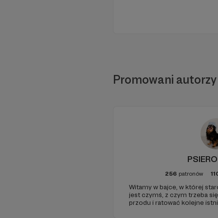
Promowani autorzy
PSIERO
256
patronów
11
Witamy w bajce, w której sta
jest czymś, z czym trzeba si
przodu i ratować kolejne istni