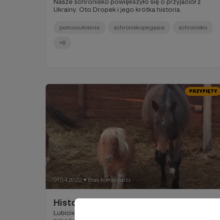
Nasze schronisko powiększyło się o przyjaciół z
Ukrainy. Oto Dropek i jego krótka historia.
pomocukrainie
schroniskopegasus
schronisko
+6
PRZYPIĘTY
01.04.2022
Brak komentarzy
●
Historia Miłosna Rurki i Szefuńca
Lubicie Historie Miłosne ze szczęśliwym