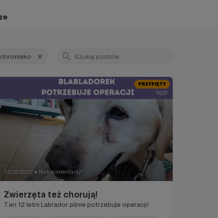
ze
schronisko
PRZYPIĘTY
22.05.2022
Brak komentarzy
●
Zwierzęta też chorują!
Ten 12 letni Labrador pilnie potrzebuje operacji!