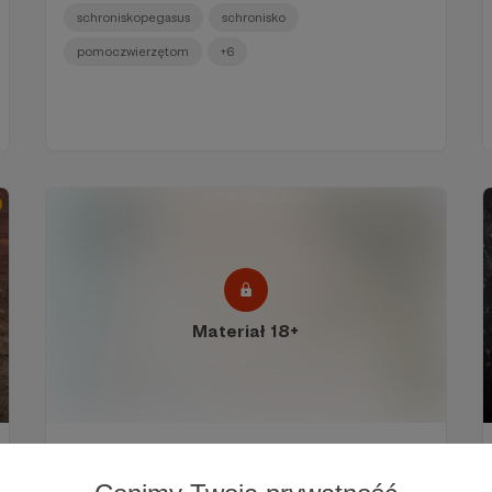
schroniskopegasus
schronisko
pomoczwierzętom
+6
Materiał 18+
Na ratunek poparzonej klaczy!
(UWAGA! DRASTYCZNE ZDJĘCIA)