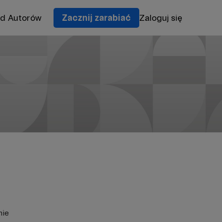
od Autorów
Zacznij zarabiać
Zaloguj się
nie