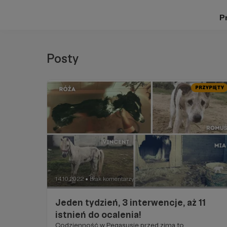
Pr
Posty
PRZYPIĘTY
14.10.2022
Brak komentarzy
●
Jeden tydzień, 3 interwencje, aż 11
istnień do ocalenia!
Codzienność w Pegasusie przed zimą to