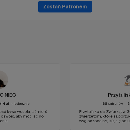
Zostań Patronem
CINIEC
Przytuli
014
zł
miesięcznie
68
patronów
2
rość bywa wesoła, a śmierć
Przytulisko dla Zwierząt w 
ę oswoić, aby móc iść do
zwierzętom, które są porzuc
enia.
wygłodzone błąkają się po u
okolicznych lasach. Są też 