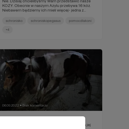
Nie. Dzisiaj chcielibyśmy Wam przedstawić nasze
KOZY. Obecnie w naszym Azylu przebywa 16 kóz.
Niebawem będziemy ich mieli więcej- jedna z
naszych podopiecznych spodziewa się bliźniaków.
Zobaczcie jak wygląda ich wybieg 😊.
schronisko
schroniskopegasus
pomocdlakoni
+4
06.09.2022
Brak komentarzy
●
Ratujemy końskie dziecko!
Wyobraź sobie, że rodzisz się w piekle. To była jej