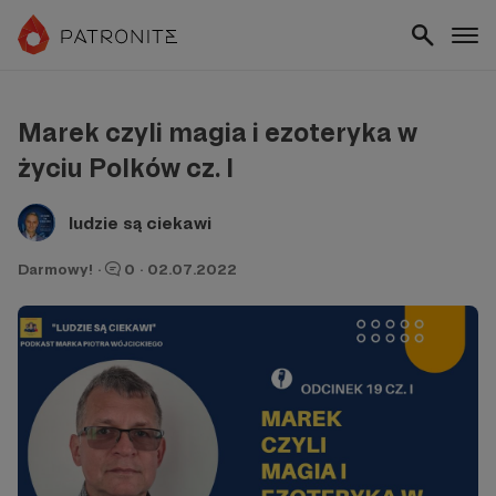
Marek czyli magia i ezoteryka w
życiu Polków cz. I
ludzie są ciekawi
Darmowy!
·
0
·
02.07.2022