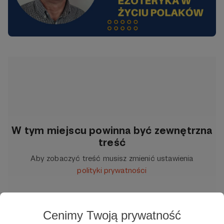
W tym miejscu powinna być zewnętrzna
treść
Aby zobaczyć treść musisz zmienić ustawienia
polityki prywatności
Cenimy Twoją prywatność