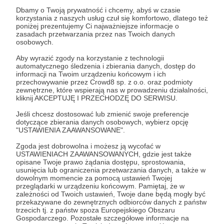
Dbamy o Twoją prywatność i chcemy, abyś w czasie
korzystania z naszych usług czuł się komfortowo, dlatego też
poniżej prezentujemy Ci najważniejsze informacje o
magia
ezoteryka
tarot
runy
energia
fengshui
zasadach przetwarzania przez nas Twoich danych
osobowych.
wahadelka
podcast
ludziesaciekawi
wróżby
Aby wyrazić zgody na korzystanie z technologii
automatycznego śledzenia i zbierania danych, dostęp do
Udostępnij
informacji na Twoim urządzeniu końcowym i ich
przechowywanie przez Crowd8 sp. z o.o. oraz podmioty
zewnętrzne, które wspierają nas w prowadzeniu działalności,
kliknij AKCEPTUJĘ I PRZECHODZĘ DO SERWISU.
Jeśli chcesz dostosować lub zmienić swoje preferencje
dotyczące zbierania danych osobowych, wybierz opcję
"USTAWIENIA ZAAWANSOWANE".
ludzie są ciekawi
Zgoda jest dobrowolna i możesz ją wycofać w
USTAWIENIACH ZAAWANSOWANYCH, gdzie jest także
opisane Twoje prawo żądania dostępu, sprostowania,
Zobacz profil autora
usunięcia lub ograniczenia przetwarzania danych, a także w
dowolnym momencie za pomocą ustawień Twojej
przeglądarki w urządzeniu końcowym. Pamiętaj, że w
zależności od Twoich ustawień, Twoje dane będą mogły być
przekazywane do zewnętrznych odbiorców danych z państw
trzecich tj. z państw spoza Europejskiego Obszaru
Zobacz również
Gospodarczego. Pozostałe szczegółowe informacje na