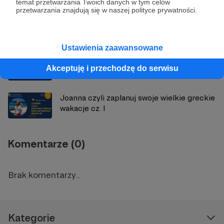
temat przetwarzania Twoich danych w tym celów
przetwarzania znajdują się w naszej polityce prywatności.
Łukasz czyli genetyczny rodowód Polaków
Ustawienia zaawansowane
Marek czyli magia i ezoteryka w życiu
Akceptuję i przechodzę do serwisu
Polków cz. II
Joanna czyli zaplanuj swoje wielkie greckie
wakacje cz. I
Komentarze (0)
Brak komentarzy...
Kategorie