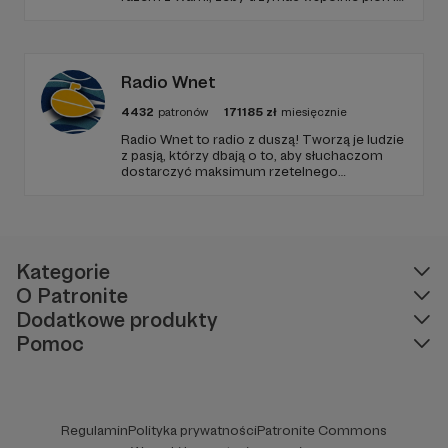
poziom. Jeśli chcesz nam w tym pomóc -
zapraszamy, miejsca nie zabraknie. :)
Radio Wnet
4432
patronów
171185
zł
miesięcznie
Radio Wnet to radio z duszą! Tworzą je ludzie
z pasją, którzy dbają o to, aby słuchaczom
dostarczyć maksimum rzetelnego
dziennikarstwa. A mogą to robić, ponieważ
Radio Wnet jest w pełni niezależne i… wolne!
Zachowanie tej właśnie wolności zależy dziś
od Twojego wsparcia!
Kategorie
O Patronite
Dodatkowe produkty
Pomoc
Regulamin
Polityka prywatności
Patronite Commons