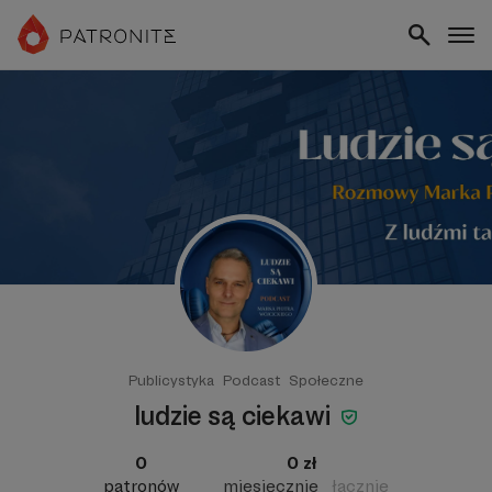
Publicystyka
Podcast
Społeczne
ludzie są ciekawi
0
0 zł
patronów
miesięcznie
łącznie