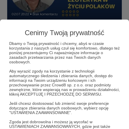
02.07.2022
Brak komentarzy
●
Marek czyli magia i ezoteryka w życiu
Cenimy Twoją prywatność
Polków cz. I
Magia i ezoteryka w życiu Polaków. Jakie miejsce zajmuje.
Dbamy o Twoją prywatność i chcemy, abyś w czasie
W kraju katolickim rośnie zainteresowanie tarotem. Polacy
korzystania z naszych usług czuł się komfortowo, dlatego też
korzystają z usług wróżek, wierzą w rzucanie uroków i
poniżej prezentujemy Ci najważniejsze informacje o
przepowiednie. Amulety na miłość, pieniądze i dobre życie
zasadach przetwarzania przez nas Twoich danych
wciąż poszukiwane i cały czas w cenie. Dlaczego magia i
magia
ezoteryka
tarot
+7
osobowych.
ezoteryka wciąż tak Polaków pociągają? Między innymi o
tym rozmawiam z Markiem, właścicielem sklepu z
Aby wyrazić zgody na korzystanie z technologii
akcesoriami magicznymi.
automatycznego śledzenia i zbierania danych, dostęp do
informacji na Twoim urządzeniu końcowym i ich
przechowywanie przez Crowd8 sp. z o.o. oraz podmioty
zewnętrzne, które wspierają nas w prowadzeniu działalności,
kliknij AKCEPTUJĘ I PRZECHODZĘ DO SERWISU.
Jeśli chcesz dostosować lub zmienić swoje preferencje
dotyczące zbierania danych osobowych, wybierz opcję
"USTAWIENIA ZAAWANSOWANE".
Zgoda jest dobrowolna i możesz ją wycofać w
USTAWIENIACH ZAAWANSOWANYCH, gdzie jest także