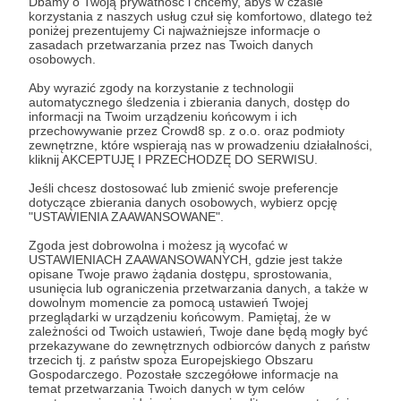
Dbamy o Twoją prywatność i chcemy, abyś w czasie
Zostań Patronem
korzystania z naszych usług czuł się komfortowo, dlatego też
poniżej prezentujemy Ci najważniejsze informacje o
zasadach przetwarzania przez nas Twoich danych
Zaloguj się
osobowych.
Aby wyrazić zgody na korzystanie z technologii
automatycznego śledzenia i zbierania danych, dostęp do
schronisko
pegasus
schroniskopegasus
konie
psy
informacji na Twoim urządzeniu końcowym i ich
przechowywanie przez Crowd8 sp. z o.o. oraz podmioty
koty
szopy
zewnętrzne, które wspierają nas w prowadzeniu działalności,
kliknij AKCEPTUJĘ I PRZECHODZĘ DO SERWISU.
Jeśli chcesz dostosować lub zmienić swoje preferencje
Udostępnij
dotyczące zbierania danych osobowych, wybierz opcję
"USTAWIENIA ZAAWANSOWANE".
Zgoda jest dobrowolna i możesz ją wycofać w
USTAWIENIACH ZAAWANSOWANYCH, gdzie jest także
opisane Twoje prawo żądania dostępu, sprostowania,
usunięcia lub ograniczenia przetwarzania danych, a także w
dowolnym momencie za pomocą ustawień Twojej
Schronisko Pegasus
przeglądarki w urządzeniu końcowym. Pamiętaj, że w
zależności od Twoich ustawień, Twoje dane będą mogły być
przekazywane do zewnętrznych odbiorców danych z państw
Zobacz profil autora
trzecich tj. z państw spoza Europejskiego Obszaru
Gospodarczego. Pozostałe szczegółowe informacje na
temat przetwarzania Twoich danych w tym celów