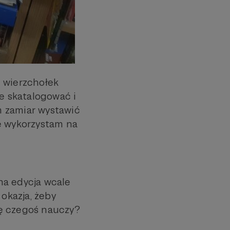
- wierzchołek
ie skatalogować i
m zamiar wystawić
ne wykorzystam na
jna edycja wcale
 okazja, żeby
ię czegoś nauczy?