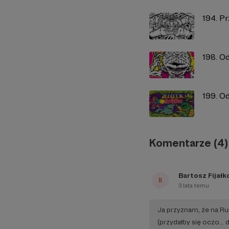
194. P
198. O
199. Od
Komentarze (4)
Bartosz Fijałk
3 lata temu
Ja przyznam, że na Ru
(przydałby się oczo...