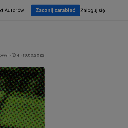
od Autorów
Zacznij zarabiać
Zaloguj się
owy!
·
4
·
19.09.2022