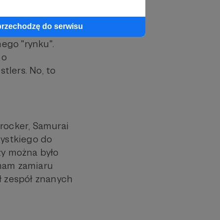
teresowanie, co
olska edycja? Mam
przechodzę do serwisu
 być zrobione
ego "rynku".
 o
tlers. No, to
nrocker, Samurai
zystkiego do
zy można było
 mam zamiaru
 zespół znanych