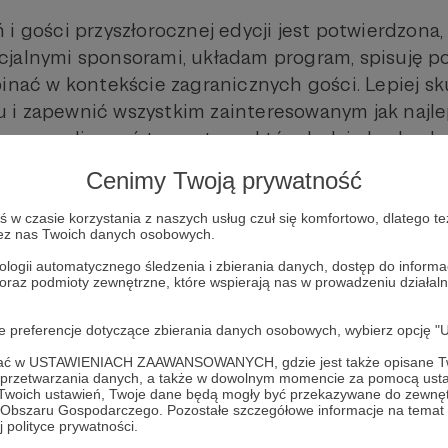
 i gości przyszłorocznej edycji jest potwierdzona
jalnymi sponsorami, układam program, spisuję po
pinać w kontekście zagranicznych gości. Lepiej sk
i zapewnić wszystkim zainteresowanym jak najle
szę zrealizować to wystawa, którą ludzie będą chc
. Nie to, żeby poprzednie wystawy były słabe (wi
Cenimy Twoją prywatność
o wyszła bardzo fajnie!), ale czas wyjść ze strefy
ła Szlamu, to będzie prezentacja prac różnych aut
w czasie korzystania z naszych usług czuł się komfortowo, dlatego te
zez nas Twoich danych osobowych.
kolekcji, figurki, muzyka, gry. No i do tego katalog.
ologii automatycznego śledzenia i zbierania danych, dostęp do inform
amiary), ale zrobiony jak trzeba.
 oraz podmioty zewnętrzne, które wspierają nas w prowadzeniu dział
acznie się aktualizowanie strony, ogłoszenia itd.
oje preferencje dotyczące zbierania danych osobowych, wybierz op
 jak na miesiąc przed imprezą, ale na pewno nie b
ofać w USTAWIENIACH ZAAWANSOWANYCH, gdzie jest także opisane Tw
a przetwarzania danych, a także w dowolnym momencie za pomocą usta
 Twoich ustawień, Twoje dane będą mogły być przekazywane do zewnę
 & THE JAILBAIT PUNKS #3
go Obszaru Gospodarczego. Pozostałe szczegółowe informacje na temat
 polityce prywatności.