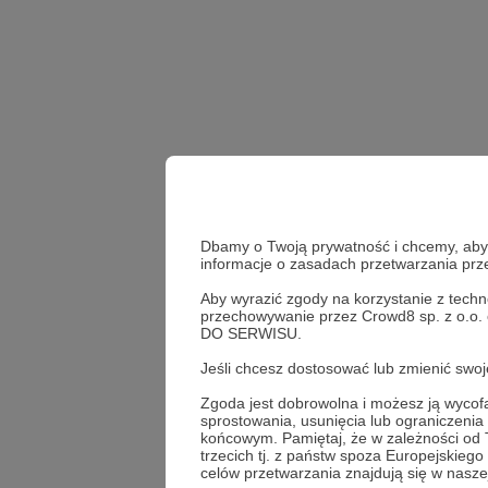
Dbamy o Twoją prywatność i chcemy, abyś 
informacje o zasadach przetwarzania pr
Aby wyrazić zgody na korzystanie z techn
przechowywanie przez Crowd8 sp. z o.o.
spotkanie
DO SERWISU.
Jeśli chcesz dostosować lub zmienić sw
Udostępnij
Zgoda jest dobrowolna i możesz ją wyc
sprostowania, usunięcia lub ograniczeni
końcowym. Pamiętaj, że w zależności od
trzecich tj. z państw spoza Europejskie
celów przetwarzania znajdują się w naszej
Kwadran