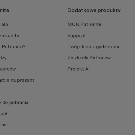
nite
Dodatkowe produkty
iała
MCN Patronite
Patronite
Suppi.pl
 Patronite?
Twój sklep z gadżetami
dzy
Zniżki dla Patronów
Twórców
Projekt AI
rcie na prezent
y do pobrania
spół
nas