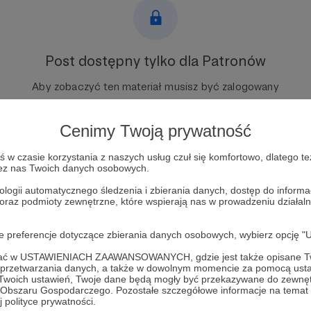
Post dostępny tylko dla Patronów
Aby zobaczyć ten materiał musisz być zalogowany
Zostań Patronem
Cenimy Twoją prywatność
Zaloguj się
w czasie korzystania z naszych usług czuł się komfortowo, dlatego te
zez nas Twoich danych osobowych.
ologii automatycznego śledzenia i zbierania danych, dostęp do inform
 oraz podmioty zewnętrzne, które wspierają nas w prowadzeniu dział
oje preferencje dotyczące zbierania danych osobowych, wybierz op
ofać w USTAWIENIACH ZAAWANSOWANYCH, gdzie jest także opisane Tw
a przetwarzania danych, a także w dowolnym momencie za pomocą usta
 Twoich ustawień, Twoje dane będą mogły być przekazywane do zewnę
go Obszaru Gospodarczego. Pozostałe szczegółowe informacje na temat
 polityce prywatności.
s Na Angielski
Zobacz 