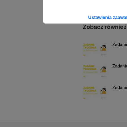
Ustawienia zaaw
Zobacz również
Zadani
Zadani
Zadanie