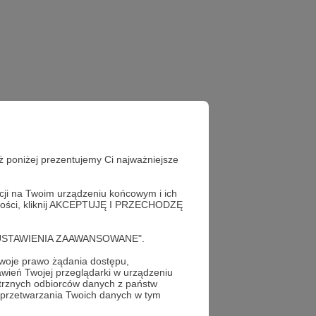
ż poniżej prezentujemy Ci najważniejsze
acji na Twoim urządzeniu końcowym i ich
alności, kliknij AKCEPTUJĘ I PRZECHODZĘ
cję "USTAWIENIA ZAAWANSOWANE".
oje prawo żądania dostępu,
wień Twojej przeglądarki w urządzeniu
trznych odbiorców danych z państw
 przetwarzania Twoich danych w tym
profil autora