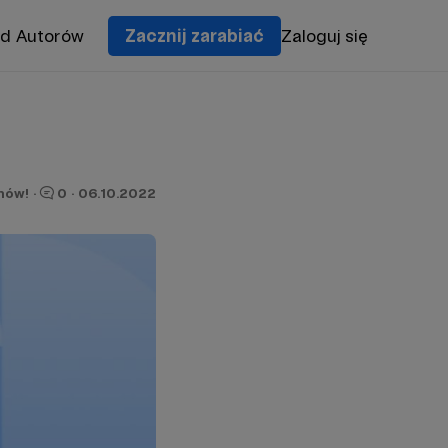
od Autorów
Zacznij zarabiać
Zaloguj się
nów!
·
0
·
06.10.2022