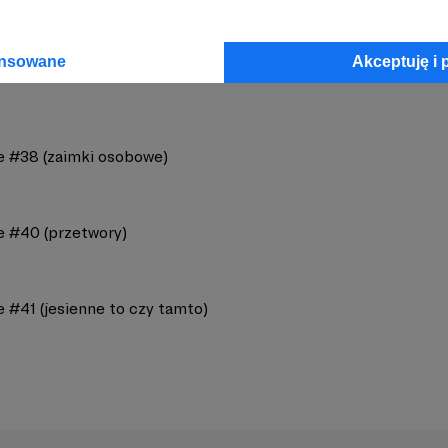
ansowane
Akceptuję i 
e #38 (zaimki osobowe)
e #40 (przetwory)
 #41 (jesienne to czy tamto)