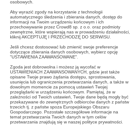
osobowych.
Zaloguj się
Aby wyrazić zgody na korzystanie z technologii
automatycznego śledzenia i zbierania danych, dostęp do
informacji na Twoim urządzeniu końcowym i ich
przechowywanie przez Crowd8 sp. z o.o. oraz podmioty
Udostępnij
zewnętrzne, które wspierają nas w prowadzeniu działalności,
kliknij AKCEPTUJĘ I PRZECHODZĘ DO SERWISU.
Jeśli chcesz dostosować lub zmienić swoje preferencje
dotyczące zbierania danych osobowych, wybierz opcję
"USTAWIENIA ZAAWANSOWANE".
Zgoda jest dobrowolna i możesz ją wycofać w
Grupa Filmowa Darwin
USTAWIENIACH ZAAWANSOWANYCH, gdzie jest także
opisane Twoje prawo żądania dostępu, sprostowania,
usunięcia lub ograniczenia przetwarzania danych, a także w
dowolnym momencie za pomocą ustawień Twojej
Zobacz profil autora
przeglądarki w urządzeniu końcowym. Pamiętaj, że w
zależności od Twoich ustawień, Twoje dane będą mogły być
przekazywane do zewnętrznych odbiorców danych z państw
trzecich tj. z państw spoza Europejskiego Obszaru
Gospodarczego. Pozostałe szczegółowe informacje na
temat przetwarzania Twoich danych w tym celów
Zobacz również
przetwarzania znajdują się w naszej polityce prywatności.
Wielki Zjazd Patronów - nareszcie znamy