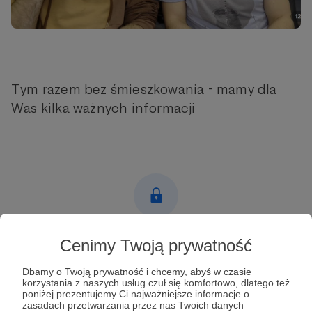
Tym razem bez śmieszkowania - mamy dla
Was kilka ważnych informacji
Post dostępny tylko dla Patronów
Cenimy Twoją prywatność
Aby zobaczyć ten materiał musisz być zalogowany
Dbamy o Twoją prywatność i chcemy, abyś w czasie
korzystania z naszych usług czuł się komfortowo, dlatego też
poniżej prezentujemy Ci najważniejsze informacje o
Zostań Patronem
zasadach przetwarzania przez nas Twoich danych