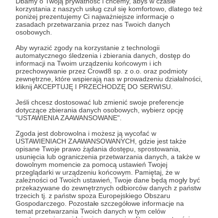
Dbamy o Twoją prywatność i chcemy, abyś w czasie
Zostań Patronem
korzystania z naszych usług czuł się komfortowo, dlatego też
poniżej prezentujemy Ci najważniejsze informacje o
zasadach przetwarzania przez nas Twoich danych
Zaloguj się
osobowych.
Aby wyrazić zgody na korzystanie z technologii
automatycznego śledzenia i zbierania danych, dostęp do
Patriot
Kijów
Mariusz Błaszczak
Andrzej Duda
OPL
informacji na Twoim urządzeniu końcowym i ich
przechowywanie przez Crowd8 sp. z o.o. oraz podmioty
Himars
zewnętrzne, które wspierają nas w prowadzeniu działalności,
kliknij AKCEPTUJĘ I PRZECHODZĘ DO SERWISU.
Jeśli chcesz dostosować lub zmienić swoje preferencje
Udostępnij
dotyczące zbierania danych osobowych, wybierz opcję
"USTAWIENIA ZAAWANSOWANE".
Zgoda jest dobrowolna i możesz ją wycofać w
USTAWIENIACH ZAAWANSOWANYCH, gdzie jest także
opisane Twoje prawo żądania dostępu, sprostowania,
usunięcia lub ograniczenia przetwarzania danych, a także w
dowolnym momencie za pomocą ustawień Twojej
Marcin Ogdowski
przeglądarki w urządzeniu końcowym. Pamiętaj, że w
zależności od Twoich ustawień, Twoje dane będą mogły być
przekazywane do zewnętrznych odbiorców danych z państw
Zobacz profil autora
trzecich tj. z państw spoza Europejskiego Obszaru
Gospodarczego. Pozostałe szczegółowe informacje na
temat przetwarzania Twoich danych w tym celów