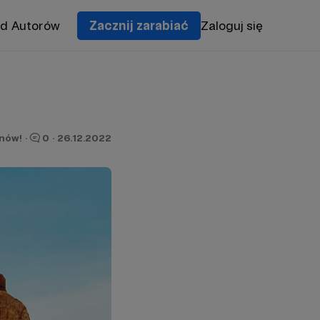
od Autorów
Zacznij zarabiać
Zaloguj się
onów!
·
0
·
26.12.2022