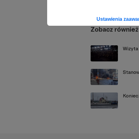
Ustawienia zaaw
Zobacz również
Wizyta
Stanow
Koniec