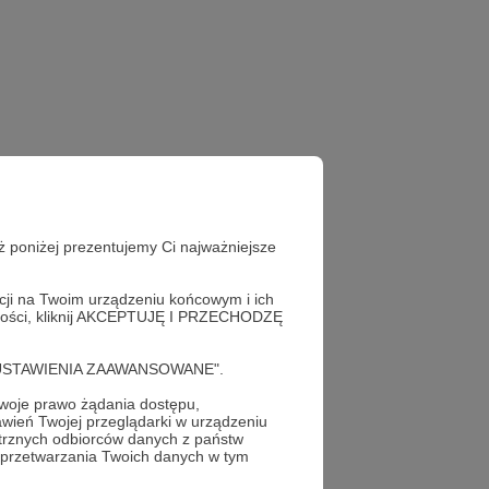
ż poniżej prezentujemy Ci najważniejsze
acji na Twoim urządzeniu końcowym i ich
alności, kliknij AKCEPTUJĘ I PRZECHODZĘ
cję "USTAWIENIA ZAAWANSOWANE".
oje prawo żądania dostępu,
wień Twojej przeglądarki w urządzeniu
trznych odbiorców danych z państw
 przetwarzania Twoich danych w tym
profil autora