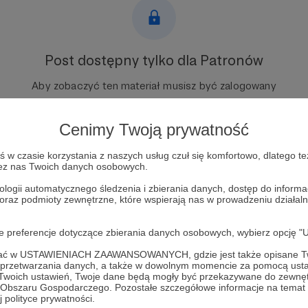
Post dostępny tylko dla Patronów
Aby zobaczyć ten materiał musisz być zalogowany
Zostań Patronem
Cenimy Twoją prywatność
Zaloguj się
w czasie korzystania z naszych usług czuł się komfortowo, dlatego te
zez nas Twoich danych osobowych.
ologii automatycznego śledzenia i zbierania danych, dostęp do inform
 oraz podmioty zewnętrzne, które wspierają nas w prowadzeniu dział
nda
Moskwa
zbrojeniówka
wunderwaffe
dzień pabiedy
oje preferencje dotyczące zbierania danych osobowych, wybierz op
ofać w USTAWIENIACH ZAAWANSOWANYCH, gdzie jest także opisane Tw
a przetwarzania danych, a także w dowolnym momencie za pomocą usta
 Twoich ustawień, Twoje dane będą mogły być przekazywane do zewnę
go Obszaru Gospodarczego. Pozostałe szczegółowe informacje na temat
 polityce prywatności.
 Ogdowski
Zobacz 