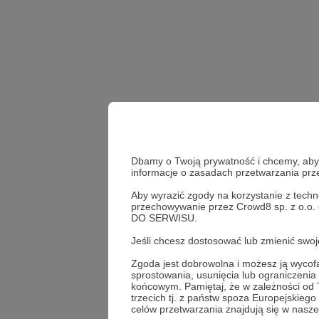
Dbamy o Twoją prywatność i chcemy, abyś 
informacje o zasadach przetwarzania pr
Aby wyrazić zgody na korzystanie z techn
przechowywanie przez Crowd8 sp. z o.o.
T-14 Armata
propaga
DO SERWISU.
Jeśli chcesz dostosować lub zmienić sw
Udostępnij
Zgoda jest dobrowolna i możesz ją wyc
sprostowania, usunięcia lub ograniczeni
końcowym. Pamiętaj, że w zależności od
trzecich tj. z państw spoza Europejskie
celów przetwarzania znajdują się w naszej
Marcin