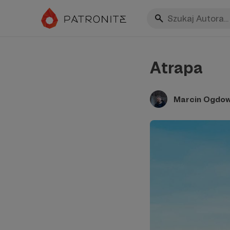
Atrapa
Marcin Ogdow