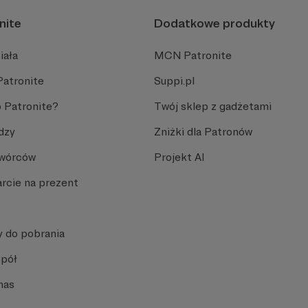
nite
Dodatkowe produkty
iała
MCN Patronite
Patronite
Suppi.pl
 Patronite?
Twój sklep z gadżetami
dzy
Zniżki dla Patronów
Twórców
Projekt AI
rcie na prezent
y do pobrania
spół
nas