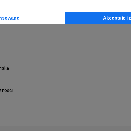
ansowane
Akceptuję i 
iska
zności