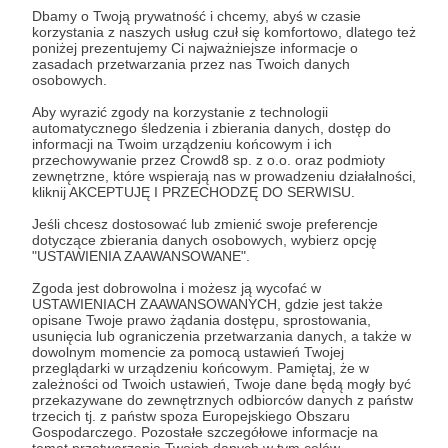
Dbamy o Twoją prywatność i chcemy, abyś w czasie
korzystania z naszych usług czuł się komfortowo, dlatego też
Zostań Patronem
poniżej prezentujemy Ci najważniejsze informacje o
zasadach przetwarzania przez nas Twoich danych
osobowych.
Zaloguj się
Aby wyrazić zgody na korzystanie z technologii
automatycznego śledzenia i zbierania danych, dostęp do
informacji na Twoim urządzeniu końcowym i ich
Bachmut
Donbas
armia rosyjska
overkilling
zagłada
przechowywanie przez Crowd8 sp. z o.o. oraz podmioty
zewnętrzne, które wspierają nas w prowadzeniu działalności,
Izjum
kliknij AKCEPTUJĘ I PRZECHODZĘ DO SERWISU.
Jeśli chcesz dostosować lub zmienić swoje preferencje
dotyczące zbierania danych osobowych, wybierz opcję
Udostępnij
"USTAWIENIA ZAAWANSOWANE".
Zgoda jest dobrowolna i możesz ją wycofać w
USTAWIENIACH ZAAWANSOWANYCH, gdzie jest także
opisane Twoje prawo żądania dostępu, sprostowania,
usunięcia lub ograniczenia przetwarzania danych, a także w
dowolnym momencie za pomocą ustawień Twojej
przeglądarki w urządzeniu końcowym. Pamiętaj, że w
Marcin Ogdowski
zależności od Twoich ustawień, Twoje dane będą mogły być
przekazywane do zewnętrznych odbiorców danych z państw
trzecich tj. z państw spoza Europejskiego Obszaru
Zobacz profil autora
Gospodarczego. Pozostałe szczegółowe informacje na
temat przetwarzania Twoich danych w tym celów