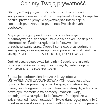
Cenimy Twoją prywatność
Dbamy o Twoją prywatność i chcemy, abyś w czasie
korzystania z naszych usług czuł się komfortowo, dlatego też
poniżej prezentujemy Ci najważniejsze informacje o
zasadach przetwarzania przez nas Twoich danych
Post dostępny tylko dla Patronów
osobowych.
Aby wyrazić zgody na korzystanie z technologii
Aby zobaczyć ten materiał musisz być zalogowany
automatycznego śledzenia i zbierania danych, dostęp do
informacji na Twoim urządzeniu końcowym i ich
przechowywanie przez Crowd8 sp. z o.o. oraz podmioty
Zostań Patronem
zewnętrzne, które wspierają nas w prowadzeniu działalności,
kliknij AKCEPTUJĘ I PRZECHODZĘ DO SERWISU.
Zaloguj się
Jeśli chcesz dostosować lub zmienić swoje preferencje
dotyczące zbierania danych osobowych, wybierz opcję
"USTAWIENIA ZAAWANSOWANE".
Udostępnij
Zgoda jest dobrowolna i możesz ją wycofać w
USTAWIENIACH ZAAWANSOWANYCH, gdzie jest także
opisane Twoje prawo żądania dostępu, sprostowania,
usunięcia lub ograniczenia przetwarzania danych, a także w
dowolnym momencie za pomocą ustawień Twojej
przeglądarki w urządzeniu końcowym. Pamiętaj, że w
zależności od Twoich ustawień, Twoje dane będą mogły być
przekazywane do zewnętrznych odbiorców danych z państw