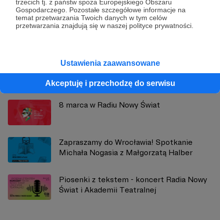
Radio Nowy Świat
trzecich tj. z państw spoza Europejskiego Obszaru
Gospodarczego. Pozostałe szczegółowe informacje na
temat przetwarzania Twoich danych w tym celów
Zobacz profil autora
przetwarzania znajdują się w naszej polityce prywatności.
Ustawienia zaawansowane
Zobacz również
Akceptuję i przechodzę do serwisu
8 marca w Radiu Nowy Świat
Zapraszamy do Wrocławia! Spotkanie
Michała Nogasia z Małgorzatą Halber
Piosenki z tekstem - koncert Radia Nowy
Świat i Akademii Teatralnej