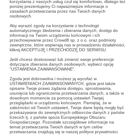
korzystania z naszych usług czuł się komfortowo, dlatego też
Zostań Patronem
poniżej prezentujemy Ci najważniejsze informacje o
zasadach przetwarzania przez nas Twoich danych
osobowych.
Zaloguj się
Aby wyrazić zgody na korzystanie z technologii
automatycznego śledzenia i zbierania danych, dostęp do
informacji na Twoim urządzeniu końcowym i ich
siedziba
wiadomości
potemotem
premiera
przechowywanie przez Crowd8 sp. z o.o. oraz podmioty
zewnętrzne, które wspierają nas w prowadzeniu działalności,
kliknij AKCEPTUJĘ I PRZECHODZĘ DO SERWISU.
Udostępnij
Jeśli chcesz dostosować lub zmienić swoje preferencje
dotyczące zbierania danych osobowych, wybierz opcję
"USTAWIENIA ZAAWANSOWANE".
Zgoda jest dobrowolna i możesz ją wycofać w
USTAWIENIACH ZAAWANSOWANYCH, gdzie jest także
opisane Twoje prawo żądania dostępu, sprostowania,
usunięcia lub ograniczenia przetwarzania danych, a także w
Potem-o-tem
dowolnym momencie za pomocą ustawień Twojej
przeglądarki w urządzeniu końcowym. Pamiętaj, że w
zależności od Twoich ustawień, Twoje dane będą mogły być
przekazywane do zewnętrznych odbiorców danych z państw
Zobacz profil autora
trzecich tj. z państw spoza Europejskiego Obszaru
Gospodarczego. Pozostałe szczegółowe informacje na
temat przetwarzania Twoich danych w tym celów
przetwarzania znajdują się w naszej polityce prywatności.