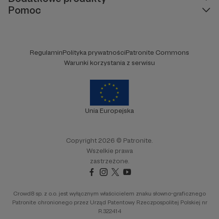
Pomoc
Regulamin
Polityka prywatności
Patronite Commons
Warunki korzystania z serwisu
Unia Europejska
Copyright 2026 © Patronite.
Wszelkie prawa
zastrzeżone.
Crowd8 sp. z o.o. jest wyłącznym właścicielem znaku słowno-graficznego
Patronite chronionego przez Urząd Patentowy Rzeczpospolitej Polskiej nr
R.322414