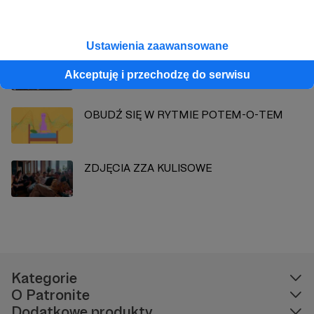
Zobacz również
Ustawienia zaawansowane
ZDJĘCIA ZZA KULISOWE
Akceptuję i przechodzę do serwisu
OBUDŹ SIĘ W RYTMIE POTEM-O-TEM
ZDJĘCIA ZZA KULISOWE
Kategorie
O Patronite
Dodatkowe produkty