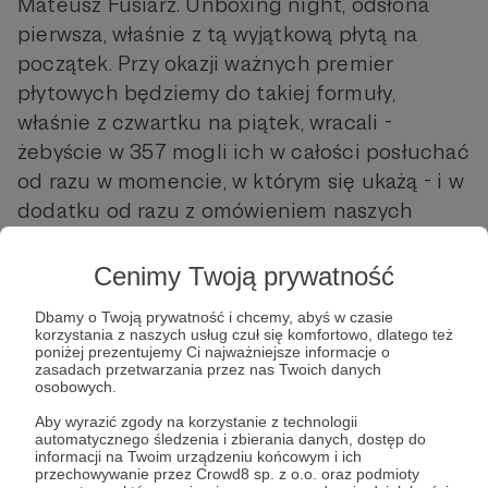
Mateusz Fusiarz. Unboxing night, odsłona
pierwsza, właśnie z tą wyjątkową płytą na
początek. Przy okazji ważnych premier
płytowych będziemy do takiej formuły,
właśnie z czwartku na piątek, wracali -
żebyście w 357 mogli ich w całości posłuchać
od razu w momencie, w którym się ukażą - i w
dodatku od razu z omówieniem naszych
muzycznych, na bieżąco. Czujcie się
zaproszeni do odsłuchu Memento Mori w
Cenimy Twoją prywatność
Radiu 357, właśnie w tej premierowej formule,
Dbamy o Twoją prywatność i chcemy, abyś w czasie
już dzisiaj między północą a 2:00.
korzystania z naszych usług czuł się komfortowo, dlatego też
poniżej prezentujemy Ci najważniejsze informacje o
zasadach przetwarzania przez nas Twoich danych
osobowych.
Aby wyrazić zgody na korzystanie z technologii
automatycznego śledzenia i zbierania danych, dostęp do
informacji na Twoim urządzeniu końcowym i ich
przechowywanie przez Crowd8 sp. z o.o. oraz podmioty