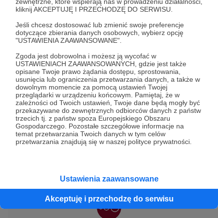
zewnętrzne, które wspierają nas w prowadzeniu działalności,
kliknij AKCEPTUJĘ I PRZECHODZĘ DO SERWISU.
Post dostępny tylko dla Patronów
Jeśli chcesz dostosować lub zmienić swoje preferencje
dotyczące zbierania danych osobowych, wybierz opcję
Aby zobaczyć ten materiał musisz być zalogowany
"USTAWIENIA ZAAWANSOWANE".
Zgoda jest dobrowolna i możesz ją wycofać w
USTAWIENIACH ZAAWANSOWANYCH, gdzie jest także
Zostań Patronem
opisane Twoje prawo żądania dostępu, sprostowania,
usunięcia lub ograniczenia przetwarzania danych, a także w
Zaloguj się
dowolnym momencie za pomocą ustawień Twojej
przeglądarki w urządzeniu końcowym. Pamiętaj, że w
zależności od Twoich ustawień, Twoje dane będą mogły być
przekazywane do zewnętrznych odbiorców danych z państw
trzecich tj. z państw spoza Europejskiego Obszaru
post codzienny
Dzień radiowy
Memento Mori
Gospodarczego. Pozostałe szczegółowe informacje na
temat przetwarzania Twoich danych w tym celów
Depeche Mode
przetwarzania znajdują się w naszej polityce prywatności.
Udostępnij
Ustawienia zaawansowane
Akceptuję i przechodzę do serwisu