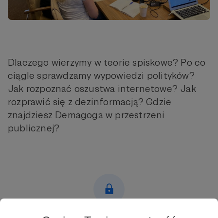
Dlaczego wierzymy w teorie spiskowe? Po co
ciągle sprawdzamy wypowiedzi polityków?
Jak rozpoznać oszustwa internetowe? Jak
rozprawić się z dezinformacją? Gdzie
znajdziesz Demagoga w przestrzeni
publicznej?