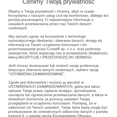
Post dostępny tylko dla Patronów
Cenimy Twoją prywatność
Aby zobaczyć ten materiał musisz być zalogowany
Dbamy o Twoją prywatność i chcemy, abyś w czasie
korzystania z naszych usług czuł się komfortowo, dlatego też
poniżej prezentujemy Ci najważniejsze informacje o
zasadach przetwarzania przez nas Twoich danych
Zostań Patronem
osobowych.
Aby wyrazić zgody na korzystanie z technologii
Zaloguj się
automatycznego śledzenia i zbierania danych, dostęp do
informacji na Twoim urządzeniu końcowym i ich
przechowywanie przez Crowd8 sp. z o.o. oraz podmioty
zewnętrzne, które wspierają nas w prowadzeniu działalności,
dziennikarstwo
dezinformacja
factchecking
fake news
kliknij AKCEPTUJĘ I PRZECHODZĘ DO SERWISU.
fakty
informacja
demagog
niezależność
Jeśli chcesz dostosować lub zmienić swoje preferencje
dotyczące zbierania danych osobowych, wybierz opcję
"USTAWIENIA ZAAWANSOWANE".
Udostępnij
Zgoda jest dobrowolna i możesz ją wycofać w
USTAWIENIACH ZAAWANSOWANYCH, gdzie jest także
opisane Twoje prawo żądania dostępu, sprostowania,
usunięcia lub ograniczenia przetwarzania danych, a także w
dowolnym momencie za pomocą ustawień Twojej
przeglądarki w urządzeniu końcowym. Pamiętaj, że w
zależności od Twoich ustawień, Twoje dane będą mogły być
przekazywane do zewnętrznych odbiorców danych z państw
Demagog
trzecich tj. z państw spoza Europejskiego Obszaru