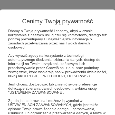
Cenimy Twoją prywatność
Dbamy o Twoją prywatność i chcemy, abyś w czasie
korzystania z naszych usług czuł się komfortowo, dlatego też
poniżej prezentujemy Ci najważniejsze informacje o
Post dostępny tylko dla Patronów
zasadach przetwarzania przez nas Twoich danych
osobowych.
Aby zobaczyć ten materiał musisz być zalogowany
Aby wyrazić zgody na korzystanie z technologii
automatycznego śledzenia i zbierania danych, dostęp do
informacji na Twoim urządzeniu końcowym i ich
Zostań Patronem
przechowywanie przez Crowd8 sp. z o.o. oraz podmioty
zewnętrzne, które wspierają nas w prowadzeniu działalności,
Zaloguj się
kliknij AKCEPTUJĘ I PRZECHODZĘ DO SERWISU.
Jeśli chcesz dostosować lub zmienić swoje preferencje
dotyczące zbierania danych osobowych, wybierz opcję
"USTAWIENIA ZAAWANSOWANE".
W cztery oczy
Michał Olszański
niedziela
20:00
Zgoda jest dobrowolna i możesz ją wycofać w
Korzenie i skrzydła
Grzegorz Sajór
USTAWIENIACH ZAAWANSOWANYCH, gdzie jest także
opisane Twoje prawo żądania dostępu, sprostowania,
usunięcia lub ograniczenia przetwarzania danych, a także w