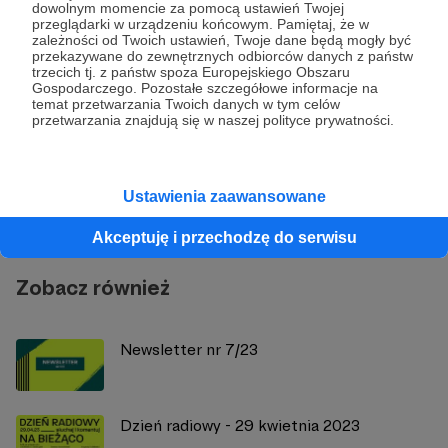
Udostępnij
dowolnym momencie za pomocą ustawień Twojej
przeglądarki w urządzeniu końcowym. Pamiętaj, że w
zależności od Twoich ustawień, Twoje dane będą mogły być
przekazywane do zewnętrznych odbiorców danych z państw
trzecich tj. z państw spoza Europejskiego Obszaru
Gospodarczego. Pozostałe szczegółowe informacje na
temat przetwarzania Twoich danych w tym celów
przetwarzania znajdują się w naszej polityce prywatności.
Radio 357
Zobacz profil autora
Ustawienia zaawansowane
Akceptuję i przechodzę do serwisu
Zobacz również
Newsletter nr 7/23
Dzień radiowy - 29 kwietnia 2023