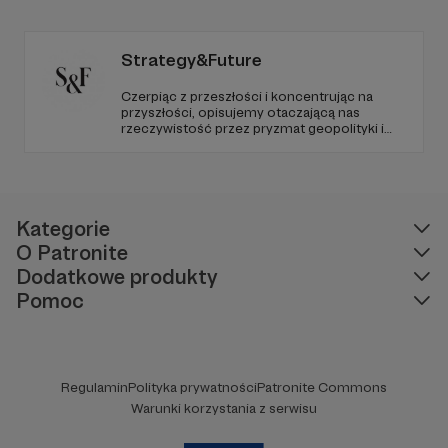
ziemi.
Strategy&Future
Czerpiąc z przeszłości i koncentrując na
przyszłości, opisujemy otaczającą nas
rzeczywistość przez pryzmat geopolityki i
geostrategii. Naszym celem jest uczynienie
ze Strategy&Future kluczowego źródła myśli
geopolitycznej w Polsce i w Europie.
Kategorie
O Patronite
Dodatkowe produkty
Pomoc
Regulamin
Polityka prywatności
Patronite Commons
Warunki korzystania z serwisu