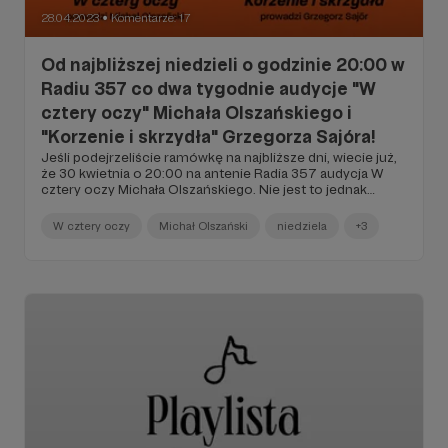
28.04.2023
Komentarze: 17
●
Od najbliższej niedzieli o godzinie 20:00 w
Radiu 357 co dwa tygodnie audycje "W
cztery oczy" Michała Olszańskiego i
"Korzenie i skrzydła" Grzegorza Sajóra!
Jeśli podejrzeliście ramówkę na najbliższe dni, wiecie już,
że 30 kwietnia o 20:00 na antenie Radia 357 audycja W
cztery oczy Michała Olszańskiego. Nie jest to jednak
jednorazowa sytuacja, a nowa pora emisji tej audycji na
żywo w Radiu 357! Szczegóły znajdziecie w poście
W cztery oczy
Michał Olszański
niedziela
+3