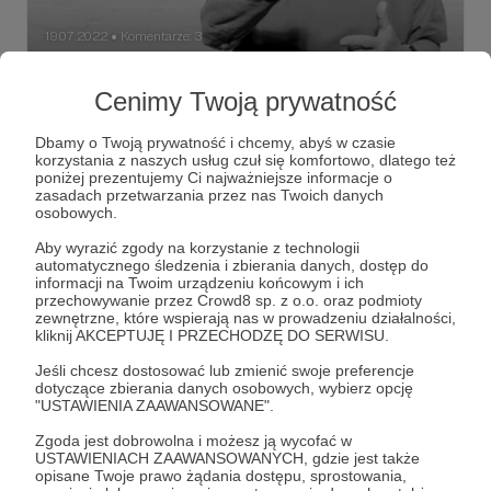
19.07.2022
Komentarze: 3
●
Weź udział w spotkaniu z Agnieszką
Cenimy Twoją prywatność
Holland we Wrocławiu - liczba miejsc
ograniczona!
Dbamy o Twoją prywatność i chcemy, abyś w czasie
korzystania z naszych usług czuł się komfortowo, dlatego też
Zapraszamy na spotkanie z Agnieszką Holland oraz do
poniżej prezentujemy Ci najważniejsze informacje o
zadawania pytań. Szczegóły wewnątrz posta - bo Patroni
zasadach przetwarzania przez nas Twoich danych
wiedzą i mogą więcej!
osobowych.
Korzenie i skrzydła
Grzegorz Sajór
Sajór
+1
Aby wyrazić zgody na korzystanie z technologii
automatycznego śledzenia i zbierania danych, dostęp do
informacji na Twoim urządzeniu końcowym i ich
przechowywanie przez Crowd8 sp. z o.o. oraz podmioty
zewnętrzne, które wspierają nas w prowadzeniu działalności,
kliknij AKCEPTUJĘ I PRZECHODZĘ DO SERWISU.
Jeśli chcesz dostosować lub zmienić swoje preferencje
dotyczące zbierania danych osobowych, wybierz opcję
"USTAWIENIA ZAAWANSOWANE".
Zgoda jest dobrowolna i możesz ją wycofać w
USTAWIENIACH ZAAWANSOWANYCH, gdzie jest także
opisane Twoje prawo żądania dostępu, sprostowania,