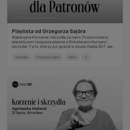
27.08.2022
Brak komentarzy
●
Playlista od Grzegorza Sajóra
Wakacyjne Korzenie i skrzydła za nami. Proponowana
playlista jest związana właśnie z Bohaterami Korzeni i
skrzydeł. Tymi, którzy już gościli w studiu Radia 357, ale
także tymi, o których Grzegorz marzy, by się z nimi
spotkać... Zapraszamy do środka!
playlista
Grzegorz Sajór
Sajór
+1