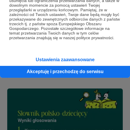
usunięcia lub ograniczenia przetwarzania danych, a także w
dowolnym momencie za pomocą ustawień Twojej
przeglądarki w urządzeniu końcowym. Pamiętaj, że w
zależności od Twoich ustawień, Twoje dane będą mogły być
04.07.2022
Brak komentarzy
●
przekazywane do zewnętrznych odbiorców danych z państw
trzecich tj. z państw spoza Europejskiego Obszaru
Spotkanie z Grzegorzem Skawińskim -
Gospodarczego. Pozostałe szczegółowe informacje na
temat przetwarzania Twoich danych w tym celów
Korzenie i skrzydła z Gdańskiego
przetwarzania znajdują się w naszej polityce prywatności.
Archipelagu Kultury
Już prawie dwa tygodnie minęły od pierwszych
wyjazdowych Korzeni i skrzydeł. W Krakowie, z udziałem,
publiczności Grzegorz Sajór prowadził rozmowę z Anną
Ustawienia zaawansowane
Dymną. W najbliższy czwartek kolejne takie spotkanie -
tym razem w Gdańsku! Uwaga: spotkanie będzie nieco
Korzenie i skrzydła
Grzegorz Sajór
Sajór
Akceptuję i przechodzę do serwisu
wcześniej, choć jego emisja o stałej porze.