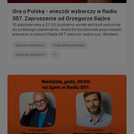
Gra o Polskę - wieczór wyborczy w Radiu
357. Zaproszenie od Grzegorza Sajóra
15 października o 21:00 poznamy wyniki exit poll wyborów
do polskiego parlamentu. Kuba Strzyczkowski poprowadzi
pierwszy w historii Radia 357 wieczór wyborczy. Wydawca
tej specjalnej audycji - Grzegorz Sajór - przekazuje Wam
najważniejsze informacje na jej temat. Zapraszamy do
wieczór wyborczy
Kuba Strzyczkowski
lektury!
audycja specjalna
+1