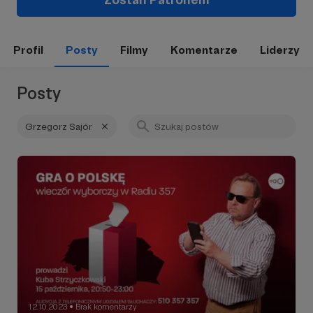
Profil
Posty
Filmy
Komentarze
Liderzy
Posty
Grzegorz Sajór
12.10.2023
Brak komentarzy
●