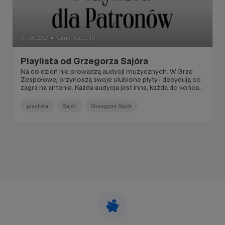
07.06.2021
Komentarze: 10
●
Playlista od Grzegorza Sajóra
Na co dzień nie prowadzą audycji muzycznych. W Grze
Zespołowej przynoszą swoje ulubione płyty i decydują co
zagra na antenie. Każda audycja jest inna, każda do końca
pozostaje zagadką. Często jednak słyszeliśmy, że godzina
to stanowczo za mało. Dlatego wymyśliliśmy specjalne
playlista
Sajór
Grzegorz Sajór
playlisty - tylko dla Patronów. Z muzycznymi wyborami
naszych "niemuzycznych" autorów. To będzie wyjątkowy
epilog do Gry Zespołowej. Utwory, których nie było na
antenie. Na pierwszy ogień - Grzegorz Sajór, czyli nasz
wydawca Popołudniówki. Jego dzisiejsza Gra Zespołowa
ląduje już w podcastach, a tutaj dopisujemy do niej
muzyczny ciąg dalszy.