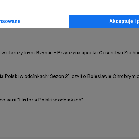
yczny Top
Zobacz 
ansowane
Akceptuję i 
ja w starożytnym Rzymie - Przyczyna upadku Cesarstwa Zach
ia Polski w odcinkach: Sezon 2", czyli o Bolesławie Chrobrym o
do serii "Historia Polski w odcinkach"