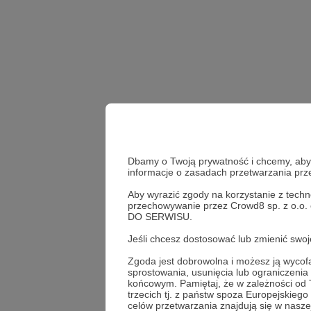
Dbamy o Twoją prywatność i chcemy, abyś 
informacje o zasadach przetwarzania pr
Aby wyrazić zgody na korzystanie z techn
przechowywanie przez Crowd8 sp. z o.o.
historia
edukacja
DO SERWISU.
Jeśli chcesz dostosować lub zmienić sw
Udostępnij
Zgoda jest dobrowolna i możesz ją wyc
sprostowania, usunięcia lub ograniczeni
końcowym. Pamiętaj, że w zależności od
trzecich tj. z państw spoza Europejskie
celów przetwarzania znajdują się w naszej