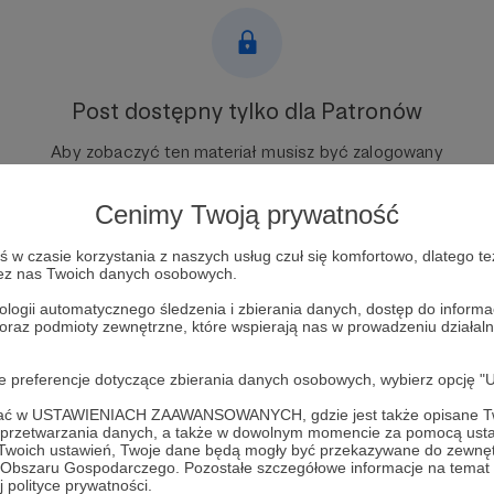
Post dostępny tylko dla Patronów
Aby zobaczyć ten materiał musisz być zalogowany
Cenimy Twoją prywatność
Zostań Patronem
w czasie korzystania z naszych usług czuł się komfortowo, dlatego te
Zaloguj się
zez nas Twoich danych osobowych.
ologii automatycznego śledzenia i zbierania danych, dostęp do inform
 oraz podmioty zewnętrzne, które wspierają nas w prowadzeniu dział
historyczny top
oje preferencje dotyczące zbierania danych osobowych, wybierz op
ofać w USTAWIENIACH ZAAWANSOWANYCH, gdzie jest także opisane Tw
a przetwarzania danych, a także w dowolnym momencie za pomocą usta
 Twoich ustawień, Twoje dane będą mogły być przekazywane do zewnę
go Obszaru Gospodarczego. Pozostałe szczegółowe informacje na temat
 polityce prywatności.