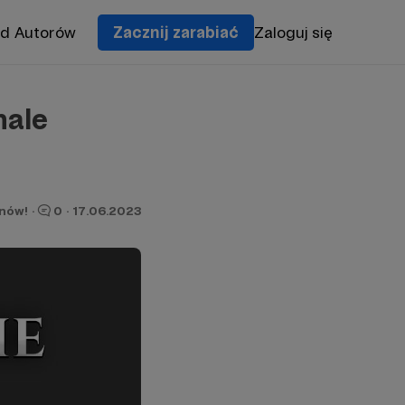
od Autorów
Zacznij zarabiać
Zaloguj się
nale
onów!
·
0
·
17.06.2023