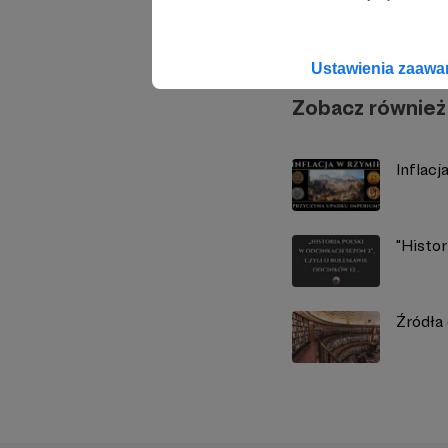
Histor
Ustawienia zaaw
Zobacz również
Inflac
"Histor
Źródła 