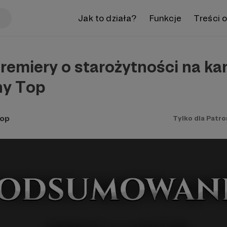
Jak to działa?
Funkcje
Treści 
remiery o starożytności na ka
ny Top
Top
Tylko dla Patr