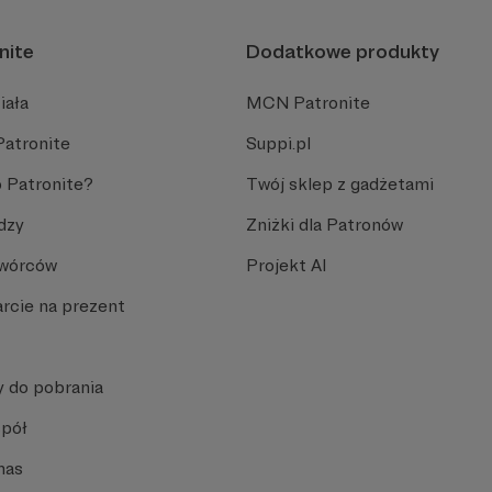
nite
Dodatkowe produkty
iała
MCN Patronite
Patronite
Suppi.pl
 Patronite?
Twój sklep z gadżetami
dzy
Zniżki dla Patronów
Twórców
Projekt AI
rcie na prezent
y do pobrania
spół
nas