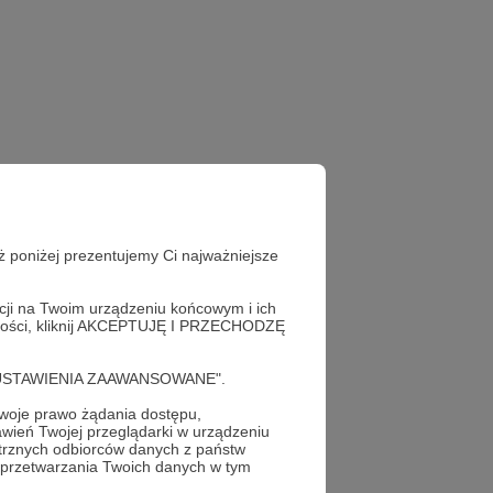
ż poniżej prezentujemy Ci najważniejsze
acji na Twoim urządzeniu końcowym i ich
alności, kliknij AKCEPTUJĘ I PRZECHODZĘ
cję "USTAWIENIA ZAAWANSOWANE".
oje prawo żądania dostępu,
wień Twojej przeglądarki w urządzeniu
trznych odbiorców danych z państw
 przetwarzania Twoich danych w tym