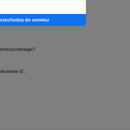
profil autora
przechodzę do serwisu
odniorzymskiego?
dcinków 12...