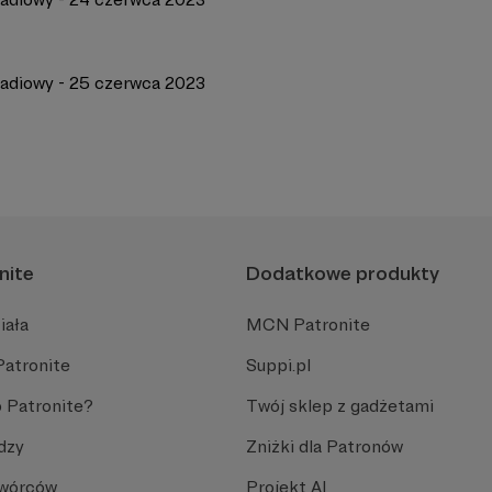
radiowy - 25 czerwca 2023
nite
Dodatkowe produkty
iała
MCN Patronite
Patronite
Suppi.pl
 Patronite?
Twój sklep z gadżetami
dzy
Zniżki dla Patronów
Twórców
Projekt AI