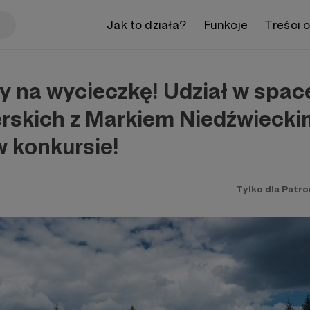
Jak to działa?
Funkcje
Treści 
 na wycieczkę! Udział w spac
erskich z Markiem Niedźwiecki
w konkursie!
Tylko dla Patr