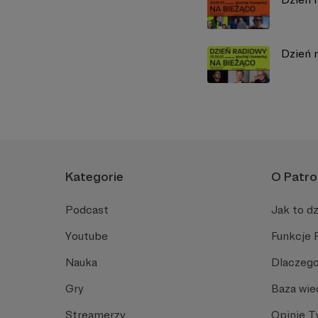
Dzień 
Kategorie
O Patro
Podcast
Jak to dz
Youtube
Funkcje 
Nauka
Dlaczego
Gry
Baza wie
Streamerzy
Opinie 