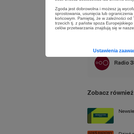
Zgoda jest dobrowolna i możesz ją wyc
sprostowania, usunięcia lub ograniczeni
Góry Izeskie
Marek Ni
końcowym. Pamiętaj, że w zależności od
trzecich tj. z państw spoza Europejskie
celów przetwarzania znajdują się w naszej
Udostępnij
Ustawienia zaaw
Radio 
Zobacz również
Newsle
Dzień 