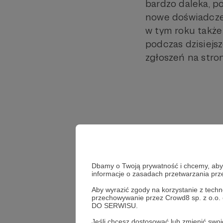
bardzo daleka, po
nowe doświadczen
w tym roku także 
podczas dzisiejsz
zgłoszeń na stron
Dbamy o Twoją prywatność i chcemy, abyś 
informacje o zasadach przetwarzania pr
Aby wyrazić zgody na korzystanie z techn
przechowywanie przez Crowd8 sp. z o.o.
DO SERWISU.
Jeśli chcesz dostosować lub zmienić sw