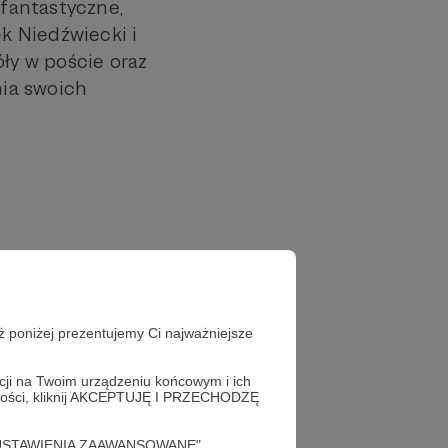
 fantastyczne,
k Niedźwiecki i
óły w poście oraz
nia swoich
ż poniżej prezentujemy Ci najważniejsze
acji na Twoim urządzeniu końcowym i ich
alności, kliknij AKCEPTUJĘ I PRZECHODZĘ
cję "USTAWIENIA ZAAWANSOWANE".