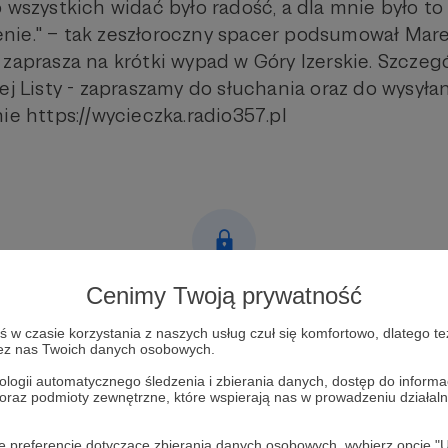
 wszystkich widać było radość, a dla mnie było to
ie." – tak zeszłoroczny spacer podsumował Mare
zaprasza na krótki wypad w Góry Izerskie. Szczeg
ej Listy - zapraszamy do słuchania oraz do wysyła
ie https://wycieczka.radio357.pl
Cenimy Twoją prywatność
Post dostępny tylko dla Patronów
w czasie korzystania z naszych usług czuł się komfortowo, dlatego te
Aby zobaczyć ten materiał musisz być zalogowany
zez nas Twoich danych osobowych.
ologii automatycznego śledzenia i zbierania danych, dostęp do inform
Zostań Patronem
 oraz podmioty zewnętrzne, które wspierają nas w prowadzeniu dział
Zaloguj się
oje preferencje dotyczące zbierania danych osobowych, wybierz op