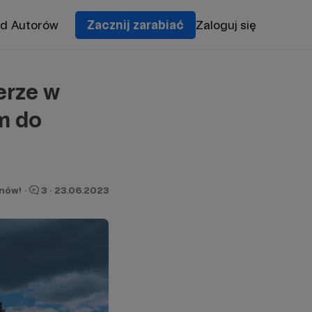
od Autorów
Zacznij zarabiać
Zaloguj się
erze w
m do
onów!
·
3
·
23.06.2023