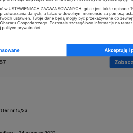
ofać w USTAWIENIACH ZAAWANSOWANYCH, gdzie jest także opisane Tw
a przetwarzania danych, a także w dowolnym momencie za pomocą usta
edźwiecki
wycieczka 357
Lista Piosenek 357
 Twoich ustawień, Twoje dane będą mogły być przekazywane do zewnę
go Obszaru Gospodarczego. Pozostałe szczegółowe informacje na temat
 polityce prywatności.
ansowane
Akceptuję i 
357
Zobacz 
tter nr 15/23
radiowy - 24 czerwca 2023